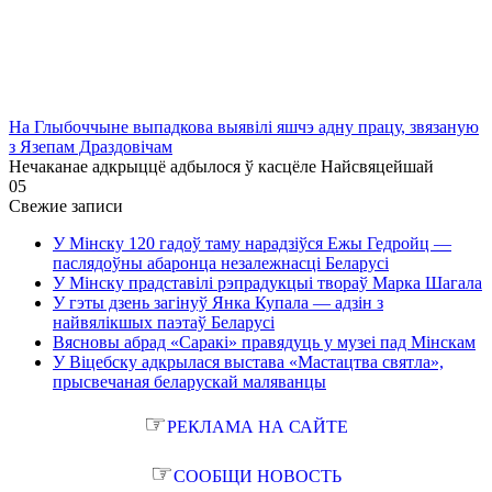
На Глыбоччыне выпадкова выявілі яшчэ адну працу, звязаную
з Язепам Драздовічам
Нечаканае адкрыццё адбылося ў касцёле Найсвяцейшай
0
5
Свежие записи
У Мінску 120 гадоў таму нарадзіўся Ежы Гедройц —
паслядоўны абаронца незалежнасці Беларусі
У Мінску прадставілі рэпрадукцыі твораў Марка Шагала
У гэты дзень загінуў Янка Купала — адзін з
найвялікшых паэтаў Беларусі
Вясновы абрад «Саракі» правядуць у музеі пад Мінскам
У Віцебску адкрылася выстава «Мастацтва святла»,
прысвечаная беларускай маляванцы
☞
РЕКЛАМА НА САЙТЕ
☞
СООБЩИ НОВОСТЬ