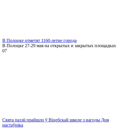
В Полоцке отметят 1160-летие города
В Полоцке 27-29 мая на открытых и закрытых площадках
0
7
Свята паэзіі прайшло ў Віцебскай школе з нагоды Дня
настаўніка