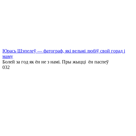
Юрась Шэпелеў — фатограф, які вельмі любіў свой горад і
маму
Болей за год як ён не з намі. Пры жыцці ён паспеў
0
32