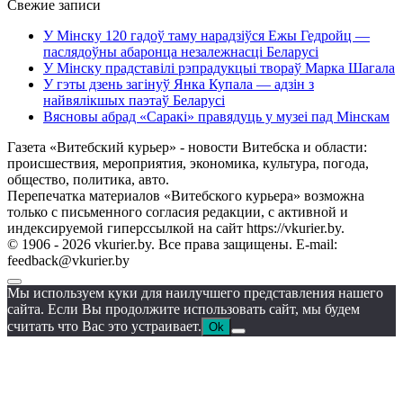
Свежие записи
У Мінску 120 гадоў таму нарадзіўся Ежы Гедройц —
паслядоўны абаронца незалежнасці Беларусі
У Мінску прадставілі рэпрадукцыі твораў Марка Шагала
У гэты дзень загінуў Янка Купала — адзін з
найвялікшых паэтаў Беларусі
Вясновы абрад «Саракі» правядуць у музеі пад Мінскам
Газета «Витебский курьер» - новости Витебска и области:
происшествия, мероприятия, экономика, культура, погода,
общество, политика, авто.
Перепечатка материалов «Витебского курьера» возможна
только с письменного согласия редакции, с активной и
индексируемой гиперссылкой на сайт https://vkurier.by.
© 1906 - 2026 vkurier.by. Все права защищены. E-mail:
feedback@vkurier.by
Мы используем куки для наилучшего представления нашего
сайта. Если Вы продолжите использовать сайт, мы будем
считать что Вас это устраивает.
Ok