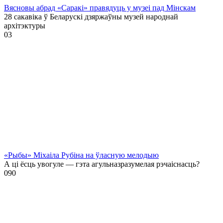
Вясновы абрад «Саракі» правядуць у музеі пад Мінскам
28 сакавіка ў Беларускі дзяржаўны музей народнай
архітэктуры
0
3
«Рыбы» Міхаіла Рубіна на ўласную мелодыю
А ці ёсць увогуле — гэта агульназразумелая рэчаіснасць?
0
90