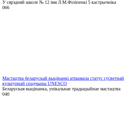
У сярэдняй школе № 12 імя Л.М.Філіпенкі 5 кастрычніка
0
66
Мастацтва беларускай выцінанкі атрымала статус сусветнай
культурнай спадчыны UNESCO
Беларуская выцінанка, унікальнае традыцыйнае мастацтва
0
40