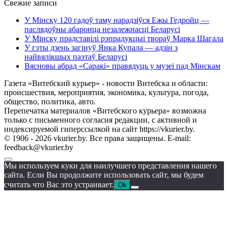
Свежие записи
У Мінску 120 гадоў таму нарадзіўся Ежы Гедройц —
паслядоўны абаронца незалежнасці Беларусі
У Мінску прадставілі рэпрадукцыі твораў Марка Шагала
У гэты дзень загінуў Янка Купала — адзін з
найвялікшых паэтаў Беларусі
Вясновы абрад «Саракі» правядуць у музеі пад Мінскам
Газета «Витебский курьер» - новости Витебска и области:
происшествия, мероприятия, экономика, культура, погода,
общество, политика, авто.
Перепечатка материалов «Витебского курьера» возможна
только с письменного согласия редакции, с активной и
индексируемой гиперссылкой на сайт https://vkurier.by.
© 1906 - 2026 vkurier.by. Все права защищены. E-mail:
feedback@vkurier.by
Мы используем куки для наилучшего представления нашего
сайта. Если Вы продолжите использовать сайт, мы будем
считать что Вас это устраивает.
Ok