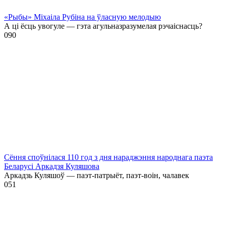
«Рыбы» Міхаіла Рубіна на ўласную мелодыю
А ці ёсць увогуле — гэта агульназразумелая рэчаіснасць?
0
90
Сёння споўнілася 110 год з дня нараджэння народнага паэта
Беларусі Аркадзя Куляшова
Аркадзь Куляшоў — паэт-патрыёт, паэт-воін, чалавек
0
51