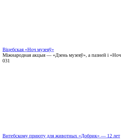
Віцебская «Ноч музеяў»
Міжнародная акцыя — «Дзень музеяў», а пазней і «Ноч
0
31
Витебскому приюту для животных «Добрик» — 12 лет