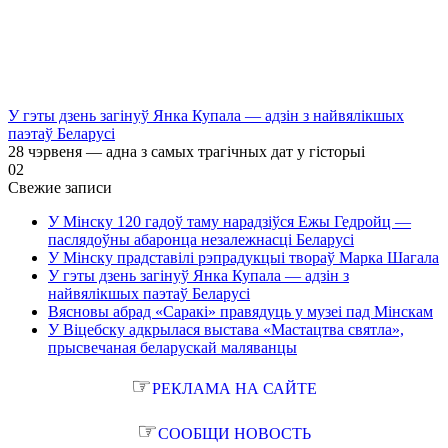
У гэты дзень загінуў Янка Купала — адзін з найвялікшых
паэтаў Беларусі
28 чэрвеня — адна з самых трагічных дат у гісторыі
0
2
Свежие записи
У Мінску 120 гадоў таму нарадзіўся Ежы Гедройц —
паслядоўны абаронца незалежнасці Беларусі
У Мінску прадставілі рэпрадукцыі твораў Марка Шагала
У гэты дзень загінуў Янка Купала — адзін з
найвялікшых паэтаў Беларусі
Вясновы абрад «Саракі» правядуць у музеі пад Мінскам
У Віцебску адкрылася выстава «Мастацтва святла»,
прысвечаная беларускай маляванцы
☞
РЕКЛАМА НА САЙТЕ
☞
СООБЩИ НОВОСТЬ