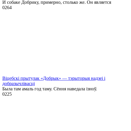
И собаке Добрику, примерно, столько же. Он является
0
264
Віцебскі прытулак «‎Добрык»‎ — тэрыторыя надзеі і
добразычлівасці
Была там амаль год таму. Сёння наведала ізноў.
0
225