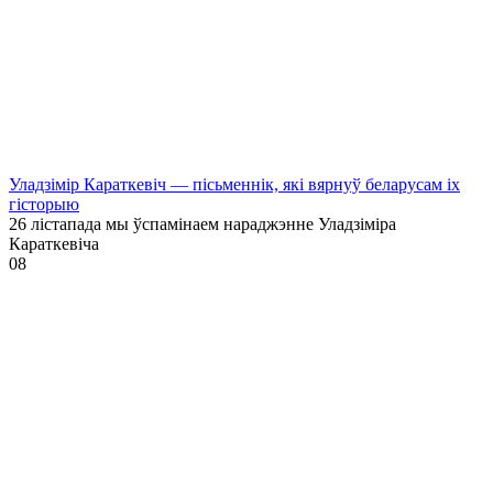
Уладзімір Караткевіч — пісьменнік, які вярнуў беларусам іх
гісторыю
26 лістапада мы ўспамінаем нараджэнне Уладзіміра
Караткевіча
0
8