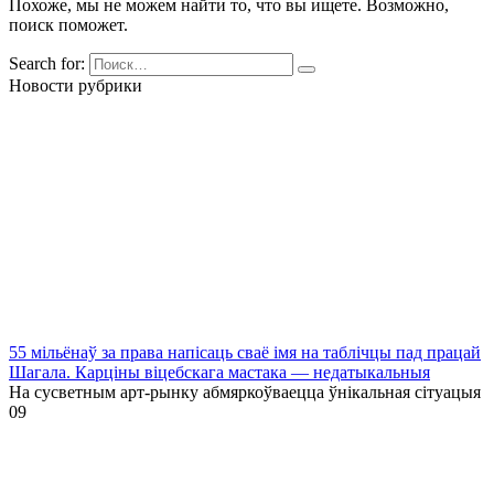
Похоже, мы не можем найти то, что вы ищете. Возможно,
поиск поможет.
Search for:
Новости рубрики
55 мільёнаў за права напісаць сваё імя на таблічцы пад працай
Шагала. Карціны віцебскага мастака — недатыкальныя
На сусветным арт-рынку абмяркоўваецца ўнікальная сітуацыя
0
9