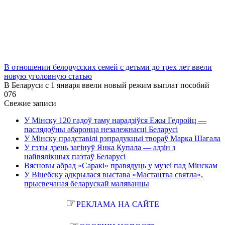
В отношении белорусских семей с детьми до трех лет ввели
новую уголовную статью
В Беларуси с 1 января ввели новый режим выплат пособий
0
76
Свежие записи
У Мінску 120 гадоў таму нарадзіўся Ежы Гедройц —
паслядоўны абаронца незалежнасці Беларусі
У Мінску прадставілі рэпрадукцыі твораў Марка Шагала
У гэты дзень загінуў Янка Купала — адзін з
найвялікшых паэтаў Беларусі
Вясновы абрад «Саракі» правядуць у музеі пад Мінскам
У Віцебску адкрылася выстава «Мастацтва святла»,
прысвечаная беларускай маляванцы
☞
РЕКЛАМА НА САЙТЕ