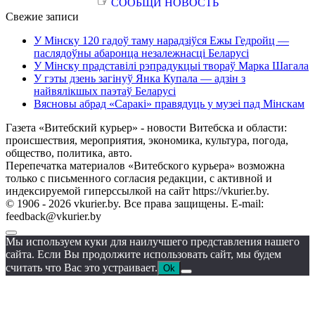
☞
СООБЩИ НОВОСТЬ
Свежие записи
У Мінску 120 гадоў таму нарадзіўся Ежы Гедройц —
паслядоўны абаронца незалежнасці Беларусі
У Мінску прадставілі рэпрадукцыі твораў Марка Шагала
У гэты дзень загінуў Янка Купала — адзін з
найвялікшых паэтаў Беларусі
Вясновы абрад «Саракі» правядуць у музеі пад Мінскам
Газета «Витебский курьер» - новости Витебска и области:
происшествия, мероприятия, экономика, культура, погода,
общество, политика, авто.
Перепечатка материалов «Витебского курьера» возможна
только с письменного согласия редакции, с активной и
индексируемой гиперссылкой на сайт https://vkurier.by.
© 1906 - 2026 vkurier.by. Все права защищены. E-mail:
feedback@vkurier.by
Мы используем куки для наилучшего представления нашего
сайта. Если Вы продолжите использовать сайт, мы будем
считать что Вас это устраивает.
Ok