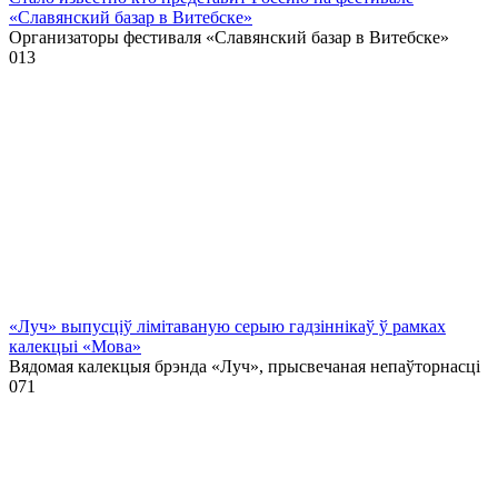
«Славянский базар в Витебске»
Организаторы фестиваля «Славянский базар в Витебске»
0
13
«Луч» выпусціў лiмiтаваную серыю гадзіннікаў ў рамках
калекцыі «Мова»
Вядомая калекцыя брэнда «Луч», прысвечаная непаўторнасці
0
71