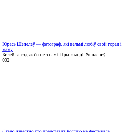
Юрась Шэпелеў — фатограф, які вельмі любіў свой горад і
маму
Болей за год як ён не з намі. Пры жыцці ён паспеў
0
32
Стало известно кто представит Россию на фестивале