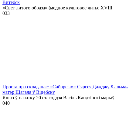
Витебск
«Свет литого образа» (медное культовое литье XVIII
0
33
Проста пра складанае: «Сайарсізм» Сяргея Дажджу ў альма-
матэр Шагала ў Віцебску
Яшчэ ў пачатку 20 стагоддзя Васіль Кандзінскі марыў
0
40