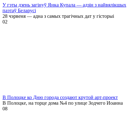
У гэты дзень загінуў Янка Купала — адзін з найвялікшых
паэтаў Беларусі
28 чэрвеня — адна з самых трагічных дат у гісторыі
0
2
В Полоцке ко Дню города создают крутой арт-проект
В Полоцке, на торце дома №4 по улице Зодчего Иоанна
0
8