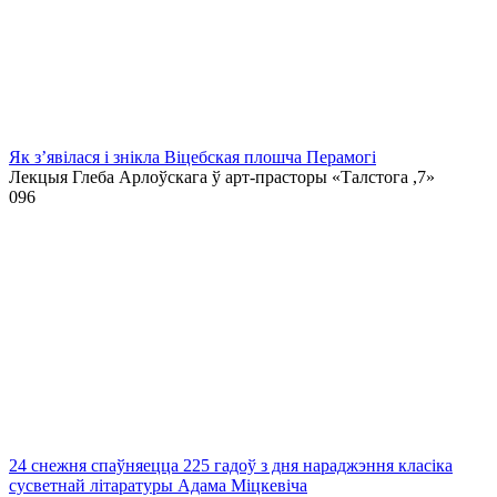
Як з’явілася і знікла Віцебская плошча Перамогі
Лекцыя Глеба Арлоўскага ў арт-прасторы «Талстога ,7»
0
96
24 снежня спаўняецца 225 гадоў з дня нараджэння класіка
сусветнай літаратуры Адама Міцкевіча