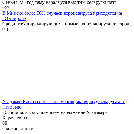
Сёньня 225 год таму нарадзіўся выбітны беларускі паэт
0
67
В Минске более 50% случаев коронавируса приходятся на
«Омикрон»
Среди всех циркулирующих штаммов коронавируса по городу
0
18
Уладзімір Караткевіч — пісьменнік, які вярнуў беларусам іх
гісторыю
26 лістапада мы ўспамінаем нараджэнне Уладзіміра
Караткевіча
0
8
Свежие записи