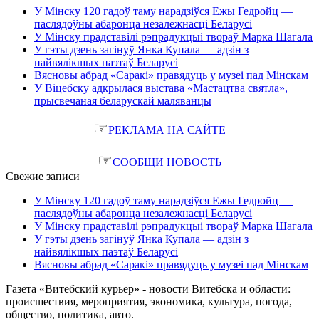
У Мінску 120 гадоў таму нарадзіўся Ежы Гедройц —
паслядоўны абаронца незалежнасці Беларусі
У Мінску прадставілі рэпрадукцыі твораў Марка Шагала
У гэты дзень загінуў Янка Купала — адзін з
найвялікшых паэтаў Беларусі
Вясновы абрад «Саракі» правядуць у музеі пад Мінскам
У Віцебску адкрылася выстава «Мастацтва святла»,
прысвечаная беларускай маляванцы
☞
РЕКЛАМА НА САЙТЕ
☞
СООБЩИ НОВОСТЬ
Свежие записи
У Мінску 120 гадоў таму нарадзіўся Ежы Гедройц —
паслядоўны абаронца незалежнасці Беларусі
У Мінску прадставілі рэпрадукцыі твораў Марка Шагала
У гэты дзень загінуў Янка Купала — адзін з
найвялікшых паэтаў Беларусі
Вясновы абрад «Саракі» правядуць у музеі пад Мінскам
Газета «Витебский курьер» - новости Витебска и области:
происшествия, мероприятия, экономика, культура, погода,
общество, политика, авто.