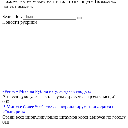
Похоже, мы не можем найти то, что вы ищете. Возможно,
поиск поможет.
Search for:
Новости рубрики
«Рыбы» Міхаіла Рубіна на ўласную мелодыю
А ці ёсць увогуле — гэта агульназразумелая рэчаіснасць?
0
90
В Минске более 50% случаев коронавируса приходятся на
«Омикрон»
Среди всех циркулирующих штаммов коронавируса по городу
0
18