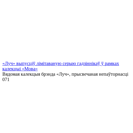
«Луч» выпусціў лiмiтаваную серыю гадзіннікаў ў рамках
калекцыі «Мова»
Вядомая калекцыя брэнда «Луч», прысвечаная непаўторнасці
0
71