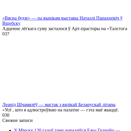
«Вясна будзе» — па вынікам выставы Наталлі Парахневіч ў
Віцебску
Адценне лёгкага суму засталося ў Арт-прасторы на «Талстога
0
37
Леанід Шчамялёў — мастак з вялікай Беларускай літары
«Усё , што я адлюстроўваю на палатне — гэта маё жыццё.
0
30
Свежие записи
У Мінску 120 гадоў таму нарадзіўся Ежы Гедройц —