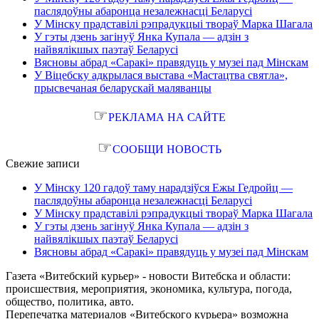
паслядоўны абаронца незалежнасці Беларусі
У Мінску прадставілі рэпрадукцыі твораў Марка Шагала
У гэты дзень загінуў Янка Купала — адзін з
найвялікшых паэтаў Беларусі
Вясновы абрад «Саракі» правядуць у музеі пад Мінскам
У Віцебску адкрылася выстава «Мастацтва святла»,
прысвечаная беларускай маляванцы
☞
РЕКЛАМА НА САЙТЕ
☞
СООБЩИ НОВОСТЬ
Свежие записи
У Мінску 120 гадоў таму нарадзіўся Ежы Гедройц —
паслядоўны абаронца незалежнасці Беларусі
У Мінску прадставілі рэпрадукцыі твораў Марка Шагала
У гэты дзень загінуў Янка Купала — адзін з
найвялікшых паэтаў Беларусі
Вясновы абрад «Саракі» правядуць у музеі пад Мінскам
Газета «Витебский курьер» - новости Витебска и области:
происшествия, мероприятия, экономика, культура, погода,
общество, политика, авто.
Перепечатка материалов «Витебского курьера» возможна