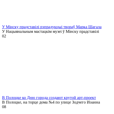
У Мінску прадставілі рэпрадукцыі твораў Марка Шагала
У Нацыянальным мастацкім музеі ў Мінску прадставілі
0
2
В Полоцке ко Дню города создают крутой арт-проект
В Полоцке, на торце дома №4 по улице Зодчего Иоанна
0
8