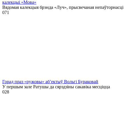
калекцыі «Мова»
Вядомая калекцыя брэнда «Луч», прысвечаная непаўторнасці
0
71
Горад праз «ружовы» аб’ектыў Вольгі Бураковай
У першым зале Ратушы да сярэдзіны сакавіка месціцца
0
28