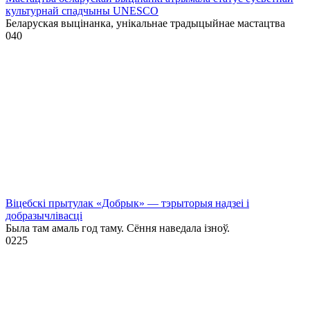
культурнай спадчыны UNESCO
Беларуская выцінанка, унікальнае традыцыйнае мастацтва
0
40
Віцебскі прытулак «‎Добрык»‎ — тэрыторыя надзеі і
добразычлівасці
Была там амаль год таму. Сёння наведала ізноў.
0
225