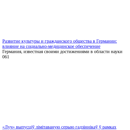
Развитие культуры и гражданского общества в Германии:
влияние на социально-медицинское обеспечение
Германия, известная своими достижениями в области науки
0
61
«Луч» выпусціў лiмiтаваную серыю гадзіннікаў ў рамках