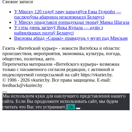
Свежие записи
У Мінску 120 гадоў таму нарадзіўся Ежы Гедройц —
паслядоўны абаронца незалежнасці Беларусі
У Мінску прадставілі рэпрадукцыі твораў Марка Шагала
У гэты дзень загінуў Янка Купала — адзін з
найвялікшых паэтаў Беларусі
Вясновы абрад «Саракі» правядуць у музеі пад Мінскам
Газета «Витебский курьер» - новости Витебска и области:
происшествия, мероприятия, экономика, культура, погода,
общество, политика, авто.
Перепечатка материалов «Витебского курьера» возможна
только с письменного согласия редакции, с активной и
индексируемой гиперссылкой на сайт https://vkurier.by.
© 1906 - 2026 vkurier.by. Все права защищены. E-mail:
feedback@vkurier.by
Мы используем куки для наилучшего представления нашего
сайта. Если Вы продолжите использовать сайт, мы будем
считать что Вас это устраивает.
Ok