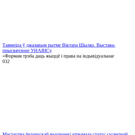
Таямніца ў джазавым рытме Віктара Шылко. Выстава-
прысвячэнне УНАВІСу
«Формам трэба даць жыццё і права на індывідуальнае
0
32
Мастацтва беларускай выцінанкі атрымала статус сусветнай