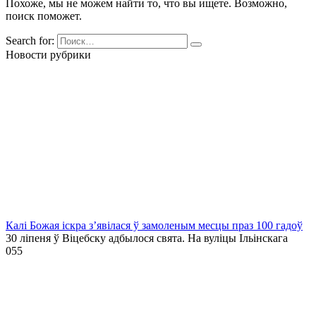
Похоже, мы не можем найти то, что вы ищете. Возможно,
поиск поможет.
Search for:
Новости рубрики
Калі Божая іскра з’явілася ў замоленым месцы праз 100 гадоў
30 ліпеня ў Віцебску адбылося свята. На вуліцы Ільінскага
0
55