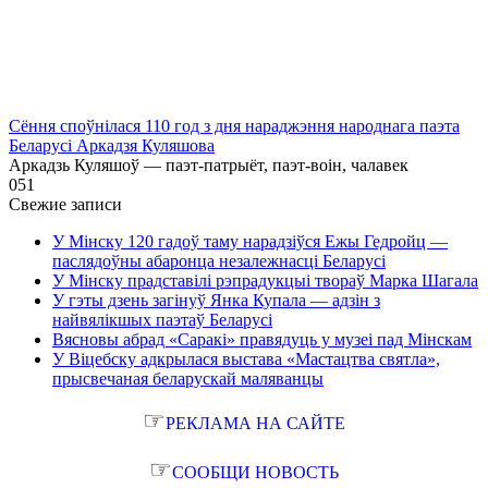
Сёння споўнілася 110 год з дня нараджэння народнага паэта
Беларусі Аркадзя Куляшова
Аркадзь Куляшоў — паэт-патрыёт, паэт-воін, чалавек
0
51
Свежие записи
У Мінску 120 гадоў таму нарадзіўся Ежы Гедройц —
паслядоўны абаронца незалежнасці Беларусі
У Мінску прадставілі рэпрадукцыі твораў Марка Шагала
У гэты дзень загінуў Янка Купала — адзін з
найвялікшых паэтаў Беларусі
Вясновы абрад «Саракі» правядуць у музеі пад Мінскам
У Віцебску адкрылася выстава «Мастацтва святла»,
прысвечаная беларускай маляванцы
☞
РЕКЛАМА НА САЙТЕ
☞
СООБЩИ НОВОСТЬ