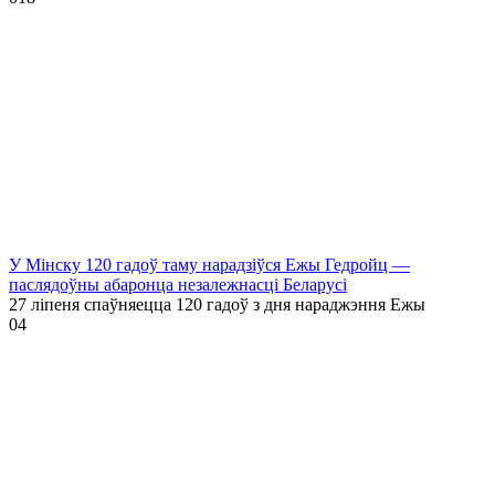
У Мінску 120 гадоў таму нарадзіўся Ежы Гедройц —
паслядоўны абаронца незалежнасці Беларусі
27 ліпеня спаўняецца 120 гадоў з дня нараджэння Ежы
0
4