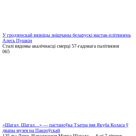
У гродзенскай вязніцы знішчаны беларускі мастак-плітвязень
Алесь Пушкін
Сталі вядомы акалічнасці смерці 57-гадовага палітвязня
0
65
«Шагал. Шагал…» — пастаноўка Тэатра імя Якуба Коласа ў
двары музея на Пакроўскай
135-ты Дзень Нараджэння Марка Шагала — 6 ці 7 ліпеня