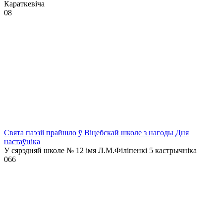
Караткевіча
0
8
Свята паэзіі прайшло ў Віцебскай школе з нагоды Дня
настаўніка
У сярэдняй школе № 12 імя Л.М.Філіпенкі 5 кастрычніка
0
66