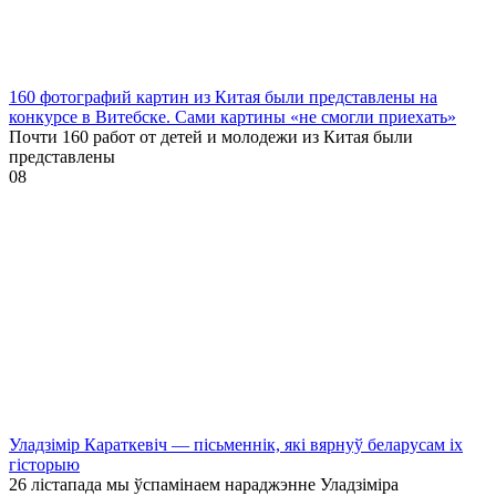
160 фотографий картин из Китая были представлены на
конкурсе в Витебске. Сами картины «не смогли приехать»
Почти 160 работ от детей и молодежи из Китая были
представлены
0
8
Уладзімір Караткевіч — пісьменнік, які вярнуў беларусам іх
гісторыю
26 лістапада мы ўспамінаем нараджэнне Уладзіміра