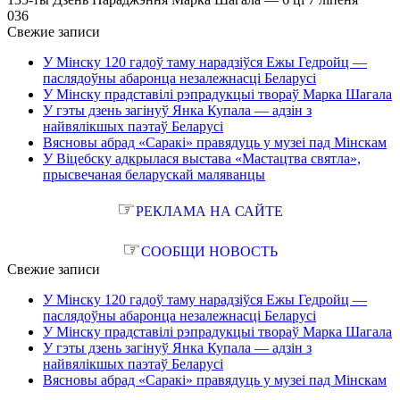
0
36
Свежие записи
У Мінску 120 гадоў таму нарадзіўся Ежы Гедройц —
паслядоўны абаронца незалежнасці Беларусі
У Мінску прадставілі рэпрадукцыі твораў Марка Шагала
У гэты дзень загінуў Янка Купала — адзін з
найвялікшых паэтаў Беларусі
Вясновы абрад «Саракі» правядуць у музеі пад Мінскам
У Віцебску адкрылася выстава «Мастацтва святла»,
прысвечаная беларускай маляванцы
☞
РЕКЛАМА НА САЙТЕ
☞
СООБЩИ НОВОСТЬ
Свежие записи
У Мінску 120 гадоў таму нарадзіўся Ежы Гедройц —
паслядоўны абаронца незалежнасці Беларусі
У Мінску прадставілі рэпрадукцыі твораў Марка Шагала
У гэты дзень загінуў Янка Купала — адзін з
найвялікшых паэтаў Беларусі
Вясновы абрад «Саракі» правядуць у музеі пад Мінскам