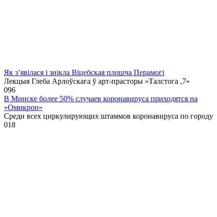
Як з’явілася і знікла Віцебская плошча Перамогі
Лекцыя Глеба Арлоўскага ў арт-прасторы «Талстога ,7»
0
96
В Минске более 50% случаев коронавируса приходятся на
«Омикрон»
Среди всех циркулирующих штаммов коронавируса по городу
0
18