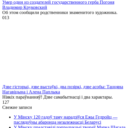
Умер один из создателей государственного герба Погоня
Владимир Круковский
Об этом сообщили родственники знаменитого художника.
0
13
Дзве гісторыі, дзве выстаўкі, два позіркі, дзве асобы: Таццяна
Нагавіцына і Алена Паплыка
Ніякіх параўнанняў! Дзве самабытнасці і два характары.
1
27
Свежие записи
У Мінску 120 гадоў таму нарадзіўся Ежы Гедройц —
паслядоўны абаронца незалежнасці Беларусі
У Мінску прадставілі рэпрадукцыі твораў Марка Шагала