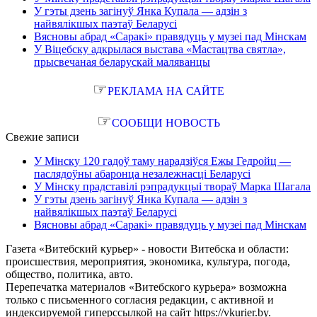
У гэты дзень загінуў Янка Купала — адзін з
найвялікшых паэтаў Беларусі
Вясновы абрад «Саракі» правядуць у музеі пад Мінскам
У Віцебску адкрылася выстава «Мастацтва святла»,
прысвечаная беларускай маляванцы
☞
РЕКЛАМА НА САЙТЕ
☞
СООБЩИ НОВОСТЬ
Свежие записи
У Мінску 120 гадоў таму нарадзіўся Ежы Гедройц —
паслядоўны абаронца незалежнасці Беларусі
У Мінску прадставілі рэпрадукцыі твораў Марка Шагала
У гэты дзень загінуў Янка Купала — адзін з
найвялікшых паэтаў Беларусі
Вясновы абрад «Саракі» правядуць у музеі пад Мінскам
Газета «Витебский курьер» - новости Витебска и области:
происшествия, мероприятия, экономика, культура, погода,
общество, политика, авто.
Перепечатка материалов «Витебского курьера» возможна
только с письменного согласия редакции, с активной и
индексируемой гиперссылкой на сайт https://vkurier.by.