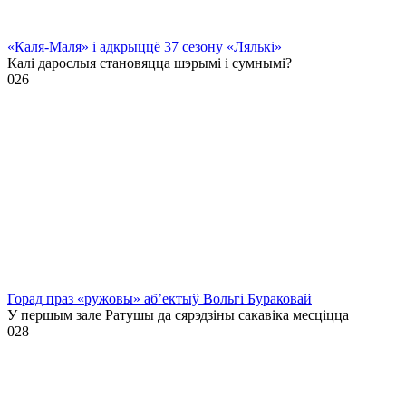
«Каля-Маля» і адкрыццё 37 сезону «Лялькі»
Калі дарослыя становяцца шэрымі і сумнымі?
0
26
Горад праз «ружовы» аб’ектыў Вольгі Бураковай
У першым зале Ратушы да сярэдзіны сакавіка месціцца
0
28