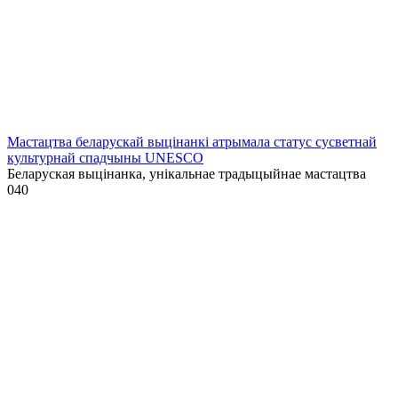
Мастацтва беларускай выцінанкі атрымала статус сусветнай
культурнай спадчыны UNESCO
Беларуская выцінанка, унікальнае традыцыйнае мастацтва
0
40