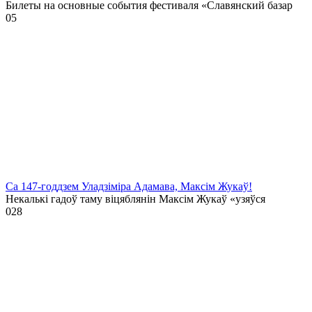
Билеты на основные события фестиваля «Славянский базар
0
5
Са 147-годдзем Уладзіміра Адамава, Максім Жукаў!
Некалькі гадоў таму віцяблянін Максім Жукаў «узяўся
0
28