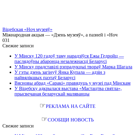
Віцебская «Ноч музеяў»
Міжнародная акцыя — «Дзень музеяў», а пазней і «Ноч
0
31
Свежие записи
У Мінску 120 гадоў таму нарадзіўся Ежы Гедройц —
паслядоўны абаронца незалежнасці Беларусі
У Мінску прадставілі рэпрадукцыі твораў Марка Шагала
У гэты дзень загінуў Янка Купала — адзін з
найвялікшых паэтаў Беларусі
Вясновы абрад «Саракі» правядуць у музеі пад Мінскам
У Віцебску адкрылася выстава «Мастацтва святла»,
прысвечаная беларускай маляванцы
☞
РЕКЛАМА НА САЙТЕ
☞
СООБЩИ НОВОСТЬ
Свежие записи