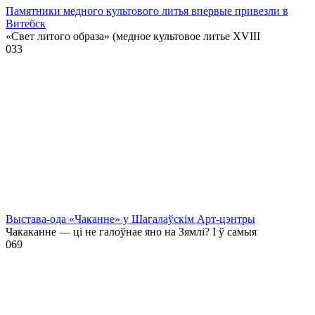
Памятники медного культового литья впервые привезли в
Витебск
«Свет литого образа» (медное культовое литье XVIII
0
33
Выстава-ода «Чаканне» у Шагалаўскім Арт-цэнтры
Чакаканне — ці не галоўнае яно на Зямлі? І ў самыя
0
69