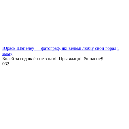
Юрась Шэпелеў — фатограф, які вельмі любіў свой горад і
маму
Болей за год як ён не з намі. Пры жыцці ён паспеў
0
32