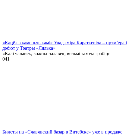
«Кацёл з каменьчыкамі» Уладзіміра Караткевіча – прэм’ера і
дэбют у Тэатры «Лялька»
«Калі чалавек, кожны чалавек, вельмі захоча зрабіць
0
41
Билеты на «Славянский базар в Витебске» уже в продаже