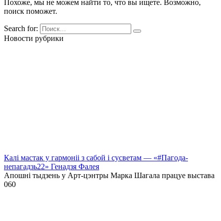
Похоже, мы не можем найти то, что вы ищете. Возможно,
поиск поможет.
Search for:
Новости рубрики
Калі мастак у гармоніі з сабой і сусветам — «#Пагода-
непагадзь22» Генадзя Фалея
Апошні тыдзень у Арт-цэнтры Марка Шагала працуе выстава
0
60