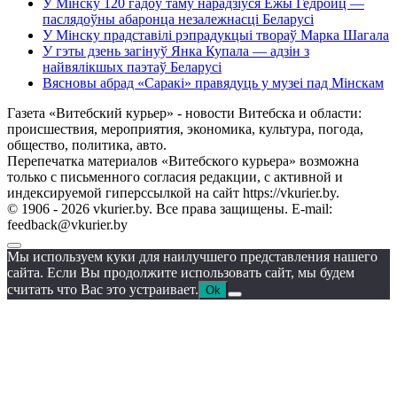
У Мінску 120 гадоў таму нарадзіўся Ежы Гедройц —
паслядоўны абаронца незалежнасці Беларусі
У Мінску прадставілі рэпрадукцыі твораў Марка Шагала
У гэты дзень загінуў Янка Купала — адзін з
найвялікшых паэтаў Беларусі
Вясновы абрад «Саракі» правядуць у музеі пад Мінскам
Газета «Витебский курьер» - новости Витебска и области:
происшествия, мероприятия, экономика, культура, погода,
общество, политика, авто.
Перепечатка материалов «Витебского курьера» возможна
только с письменного согласия редакции, с активной и
индексируемой гиперссылкой на сайт https://vkurier.by.
© 1906 - 2026 vkurier.by. Все права защищены. E-mail:
feedback@vkurier.by
Мы используем куки для наилучшего представления нашего
сайта. Если Вы продолжите использовать сайт, мы будем
считать что Вас это устраивает.
Ok