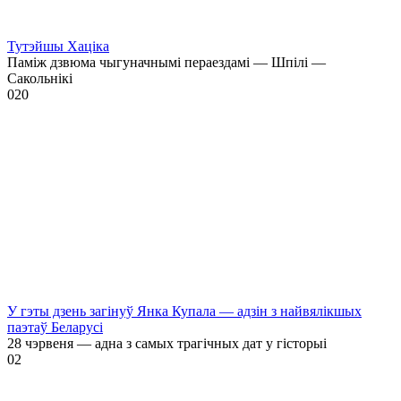
Тутэйшы Хаціка
Паміж дзвюма чыгуначнымі пераездамі — Шпілі —
Сакольнікі
0
20
У гэты дзень загінуў Янка Купала — адзін з найвялікшых
паэтаў Беларусі
28 чэрвеня — адна з самых трагічных дат у гісторыі
0
2