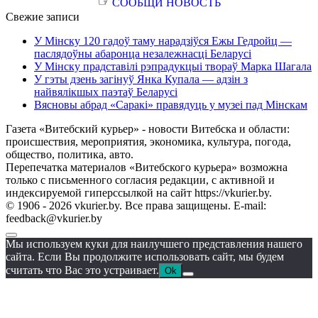
☞
СООБЩИ НОВОСТЬ
Свежие записи
У Мінску 120 гадоў таму нарадзіўся Ежы Гедройц —
паслядоўны абаронца незалежнасці Беларусі
У Мінску прадставілі рэпрадукцыі твораў Марка Шагала
У гэты дзень загінуў Янка Купала — адзін з
найвялікшых паэтаў Беларусі
Вясновы абрад «Саракі» правядуць у музеі пад Мінскам
Газета «Витебский курьер» - новости Витебска и области:
происшествия, мероприятия, экономика, культура, погода,
общество, политика, авто.
Перепечатка материалов «Витебского курьера» возможна
только с письменного согласия редакции, с активной и
индексируемой гиперссылкой на сайт https://vkurier.by.
© 1906 - 2026 vkurier.by. Все права защищены. E-mail:
feedback@vkurier.by
Мы используем куки для наилучшего представления нашего
сайта. Если Вы продолжите использовать сайт, мы будем
считать что Вас это устраивает.
Ok