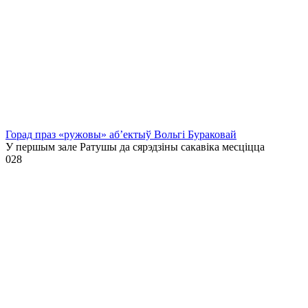
Горад праз «ружовы» аб’ектыў Вольгі Бураковай
У першым зале Ратушы да сярэдзіны сакавіка месціцца
0
28