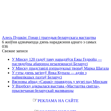
Алесь Пушкін: Гонар і трагедыя беларускага мастацтва
6 жніўня адзначаецца дзень нараджэння аднаго з самых
0
36
Свежие записи
У Мінску 120 гадоў таму нарадзіўся Ежы Гедройц —
паслядоўны абаронца незалежнасці Беларусі
У Мінску прадставілі рэпрадукцыі твораў Марка Шагала
У гэты дзень загінуў Янка Купала — адзін з
найвялікшых паэтаў Беларусі
Вясновы абрад «Саракі» правядуць у музеі пад Мінскам
У Віцебску адкрылася выстава «Мастацтва святла»,
прысвечаная беларускай маляванцы
☞
РЕКЛАМА НА САЙТЕ