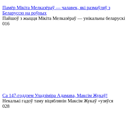
Памёр Мікіта Мелказёраў — чалавек, які размаўляў з
Беларуссю на роўных
Пайшоў з жыцця Мікіта Мелказёраў — унікальны беларускі
0
16
Са 147-годдзем Уладзіміра Адамава, Максім Жукаў!
Некалькі гадоў таму віцяблянін Максім Жукаў «узяўся
0
28