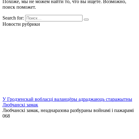
Похоже, мы не можем найти то, что вы ищете. Возможно,
поиск поможет.
Search for:
Новости рубрики
У Гродзенскай вобласці валанцёры адраджаюць старажытны
Любчанскі замак
Любчанскі замак, неаднаразова разбураны войнамі і пажарамі
0
68