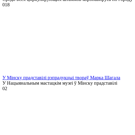
0
18
У Мінску прадставілі рэпрадукцыі твораў Марка Шагала
У Нацыянальным мастацкім музеі ў Мінску прадставілі
0
2