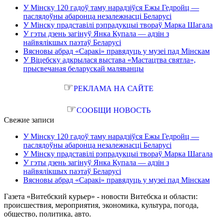
У Мінску 120 гадоў таму нарадзіўся Ежы Гедройц —
паслядоўны абаронца незалежнасці Беларусі
У Мінску прадставілі рэпрадукцыі твораў Марка Шагала
У гэты дзень загінуў Янка Купала — адзін з
найвялікшых паэтаў Беларусі
Вясновы абрад «Саракі» правядуць у музеі пад Мінскам
У Віцебску адкрылася выстава «Мастацтва святла»,
прысвечаная беларускай маляванцы
☞
РЕКЛАМА НА САЙТЕ
☞
СООБЩИ НОВОСТЬ
Свежие записи
У Мінску 120 гадоў таму нарадзіўся Ежы Гедройц —
паслядоўны абаронца незалежнасці Беларусі
У Мінску прадставілі рэпрадукцыі твораў Марка Шагала
У гэты дзень загінуў Янка Купала — адзін з
найвялікшых паэтаў Беларусі
Вясновы абрад «Саракі» правядуць у музеі пад Мінскам
Газета «Витебский курьер» - новости Витебска и области:
происшествия, мероприятия, экономика, культура, погода,
общество, политика, авто.