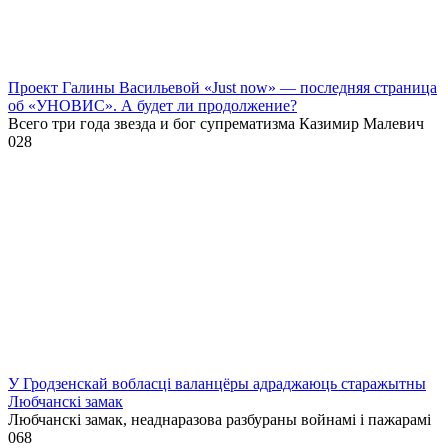
Проект Галины Васильевой «Just now» — последняя страница
об «УНОВИС». А будет ли продолжение?
Всего три года звезда и бог супрематизма Казимир Малевич
0
28
У Гродзенскай вобласці валанцёры адраджаюць старажытны
Любчанскі замак
Любчанскі замак, неаднаразова разбураны войнамі і пажарамі
0
68