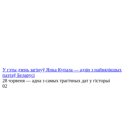
У гэты дзень загінуў Янка Купала — адзін з найвялікшых
паэтаў Беларусі
28 чэрвеня — адна з самых трагічных дат у гісторыі
0
2