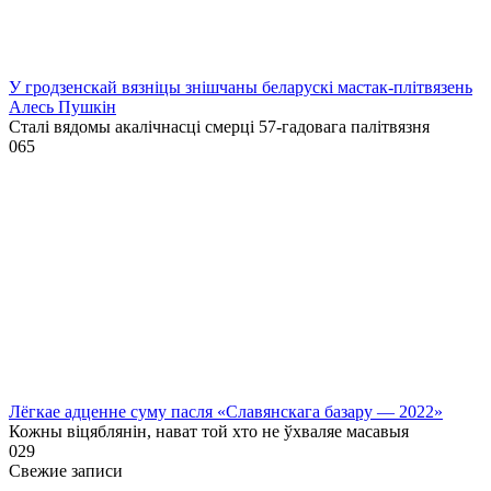
У гродзенскай вязніцы знішчаны беларускі мастак-плітвязень
Алесь Пушкін
Сталі вядомы акалічнасці смерці 57-гадовага палітвязня
0
65
Лёгкае адценне суму пасля «Славянскага базару — 2022»
Кожны віцяблянін, нават той хто не ўхваляе масавыя
0
29
Свежие записи