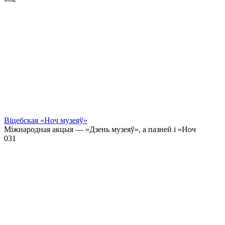
Віцебская «Ноч музеяў»
Міжнародная акцыя — «Дзень музеяў», а пазней і «Ноч
0
31