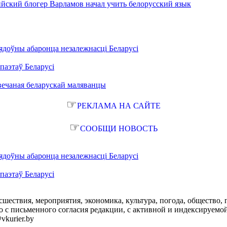
ийский блогер Варламов начал учить белорусский язык
ядоўны абаронца незалежнасці Беларусі
паэтаў Беларусі
вечаная беларускай маляванцы
☞
РЕКЛАМА НА САЙТЕ
☞
СООБЩИ НОВОСТЬ
ядоўны абаронца незалежнасці Беларусі
паэтаў Беларусі
сшествия, мероприятия, экономика, культура, погода, общество, 
с письменного согласия редакции, с активной и индексируемой ги
vkurier.by