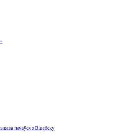
а»
Быкава пачаўся з Віцебску