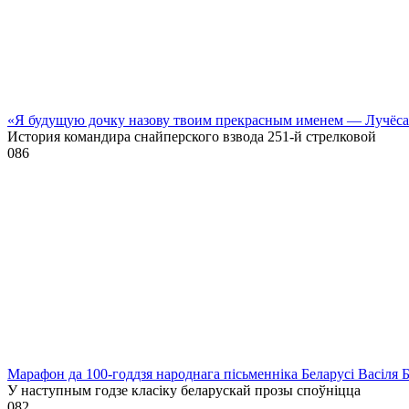
«Я будущую дочку назову твоим прекрасным именем — Лучёс
История командира снайперского взвода 251-й стрелковой
0
86
Марафон да 100-годдзя народнага пісьменніка Беларусі Васіля 
У наступным годзе класіку беларускай прозы споўніцца
0
82