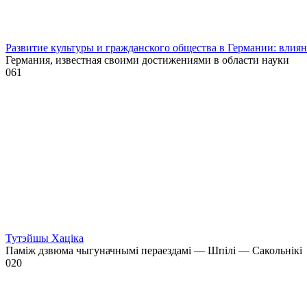
Развитие культуры и гражданского общества в Германии: влия
Германия, известная своими достижениями в области науки
0
61
Тутэйшы Хаціка
Паміж дзвюма чыгуначнымі пераездамі — Шпілі — Сакольнікі
0
20