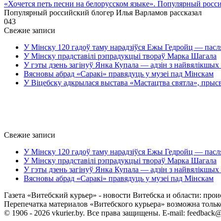
«Хочется петь песни на белорусском языке». Популярный росс
Популярный российский блогер Илья Варламов рассказал
0
43
Свежие записи
У Мінску 120 гадоў таму нарадзіўся Ежы Гедройц — пасл
У Мінску прадставілі рэпрадукцыі твораў Марка Шагала
У гэты дзень загінуў Янка Купала — адзін з найвялікшых 
Вясновы абрад «Саракі» правядуць у музеі пад Мінскам
У Віцебску адкрылася выстава «Мастацтва святла», прыс
Свежие записи
У Мінску 120 гадоў таму нарадзіўся Ежы Гедройц — пасл
У Мінску прадставілі рэпрадукцыі твораў Марка Шагала
У гэты дзень загінуў Янка Купала — адзін з найвялікшых 
Вясновы абрад «Саракі» правядуць у музеі пад Мінскам
Газета «Витебский курьер» - новости Витебска и области: прои
Перепечатка материалов «Витебского курьера» возможна только 
© 1906 - 2026 vkurier.by. Все права защищены. E-mail: feedback@