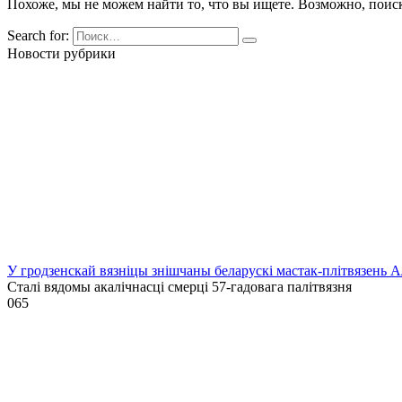
Похоже, мы не можем найти то, что вы ищете. Возможно, поис
Search for:
Новости рубрики
У гродзенскай вязніцы знішчаны беларускі мастак-плітвязень 
Сталі вядомы акалічнасці смерці 57-гадовага палітвязня
0
65