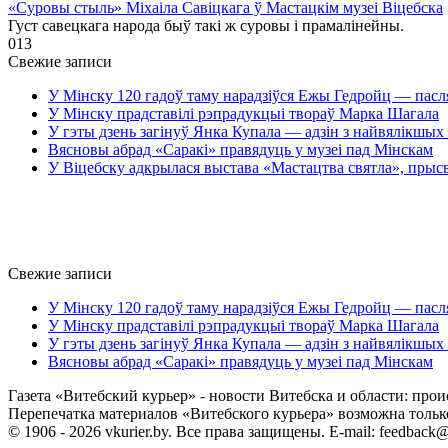
«Суровы стыль» Міхаіла Савіцкага ў Мастацкім музеі Віцебска
Густ савецкага народа быў такі ж суровы і прамалінейны.
0
13
Свежие записи
У Мінску 120 гадоў таму нарадзіўся Ежы Гедройц — пасл
У Мінску прадставілі рэпрадукцыі твораў Марка Шагала
У гэты дзень загінуў Янка Купала — адзін з найвялікшых 
Вясновы абрад «Саракі» правядуць у музеі пад Мінскам
У Віцебску адкрылася выстава «Мастацтва святла», прыс
Свежие записи
У Мінску 120 гадоў таму нарадзіўся Ежы Гедройц — пасл
У Мінску прадставілі рэпрадукцыі твораў Марка Шагала
У гэты дзень загінуў Янка Купала — адзін з найвялікшых 
Вясновы абрад «Саракі» правядуць у музеі пад Мінскам
Газета «Витебский курьер» - новости Витебска и области: прои
Перепечатка материалов «Витебского курьера» возможна только 
© 1906 - 2026 vkurier.by. Все права защищены. E-mail: feedback@