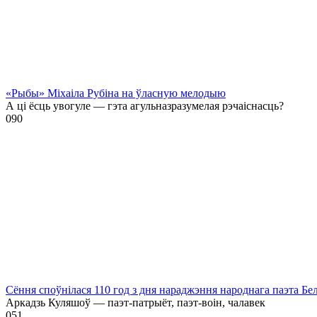
«Рыбы» Міхаіла Рубіна на ўласную мелодыю
А ці ёсць увогуле — гэта агульназразумелая рэчаіснасць?
0
90
Сёння споўнілася 110 год з дня нараджэння народнага паэта Бе
Аркадзь Куляшоў — паэт-патрыёт, паэт-воін, чалавек
0
51