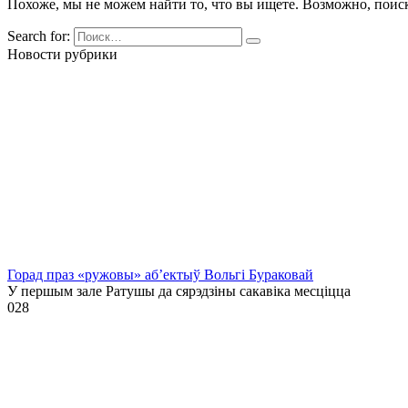
Похоже, мы не можем найти то, что вы ищете. Возможно, поис
Search for:
Новости рубрики
Горад праз «ружовы» аб’ектыў Вольгі Бураковай
У першым зале Ратушы да сярэдзіны сакавіка месціцца
0
28