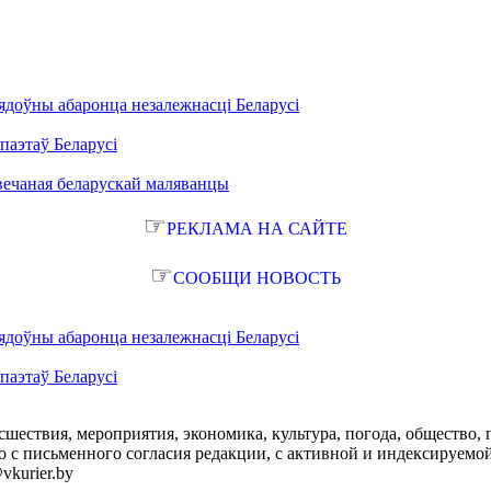
ядоўны абаронца незалежнасці Беларусі
паэтаў Беларусі
вечаная беларускай маляванцы
☞
РЕКЛАМА НА САЙТЕ
☞
СООБЩИ НОВОСТЬ
ядоўны абаронца незалежнасці Беларусі
паэтаў Беларусі
сшествия, мероприятия, экономика, культура, погода, общество, 
с письменного согласия редакции, с активной и индексируемой ги
vkurier.by