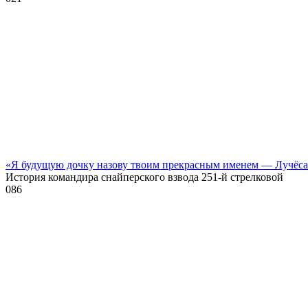
«Я будущую дочку назову твоим прекрасным именем — Лучёс
История командира снайперского взвода 251-й стрелковой
0
86