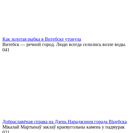
Как золотая рыбка в Витебске утонула
Витебск — речной город. Люди всегда селились возле воды.
0
41
Добраславёная справа на Дзень Нараджэння горада Віцебска
Мікалай Мартынаў заклаў краевугольны камень у падмурак
0
21