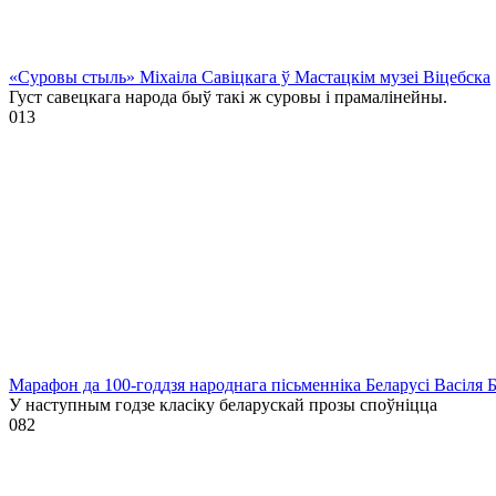
«Суровы стыль» Міхаіла Савіцкага ў Мастацкім музеі Віцебска
Густ савецкага народа быў такі ж суровы і прамалінейны.
0
13
Марафон да 100-годдзя народнага пісьменніка Беларусі Васіля 
У наступным годзе класіку беларускай прозы споўніцца
0
82