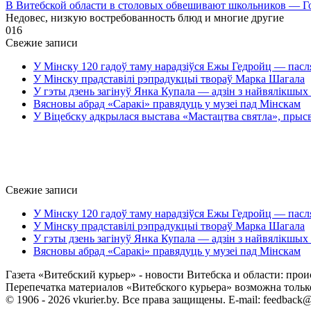
В Витебской области в столовых обвешивают школьников — Г
Недовес, низкую востребованность блюд и многие другие
0
16
Свежие записи
У Мінску 120 гадоў таму нарадзіўся Ежы Гедройц — пасл
У Мінску прадставілі рэпрадукцыі твораў Марка Шагала
У гэты дзень загінуў Янка Купала — адзін з найвялікшых 
Вясновы абрад «Саракі» правядуць у музеі пад Мінскам
У Віцебску адкрылася выстава «Мастацтва святла», прыс
Свежие записи
У Мінску 120 гадоў таму нарадзіўся Ежы Гедройц — пасл
У Мінску прадставілі рэпрадукцыі твораў Марка Шагала
У гэты дзень загінуў Янка Купала — адзін з найвялікшых 
Вясновы абрад «Саракі» правядуць у музеі пад Мінскам
Газета «Витебский курьер» - новости Витебска и области: прои
Перепечатка материалов «Витебского курьера» возможна только 
© 1906 - 2026 vkurier.by. Все права защищены. E-mail: feedback@