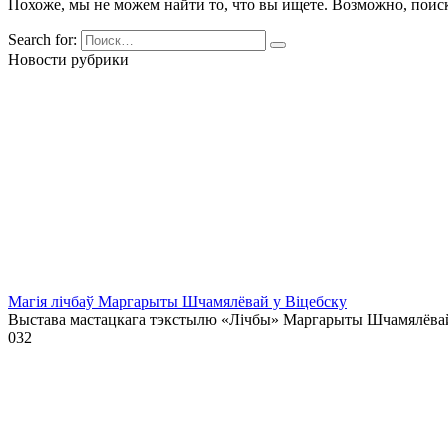
Похоже, мы не можем найти то, что вы ищете. Возможно, поис
Search for:
Новости рубрики
Магія лічбаў Маргарыты Шчамялёвай у Віцебску
Выстава мастацкага тэкстылю «Лічбы» Маргарыты Шчамялёва
0
32