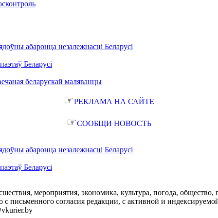
осконтроль
ядоўны абаронца незалежнасці Беларусі
паэтаў Беларусі
вечаная беларускай маляванцы
☞
РЕКЛАМА НА САЙТЕ
☞
СООБЩИ НОВОСТЬ
ядоўны абаронца незалежнасці Беларусі
паэтаў Беларусі
сшествия, мероприятия, экономика, культура, погода, общество, 
с письменного согласия редакции, с активной и индексируемой ги
vkurier.by