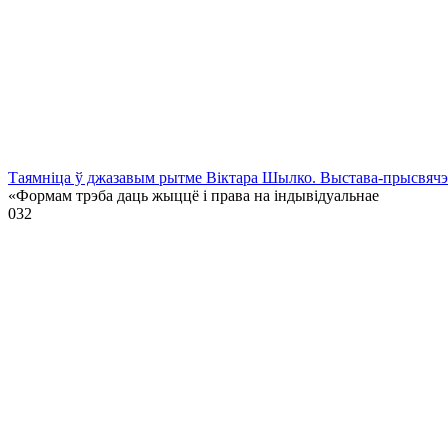
Таямніца ў джазавым рытме Віктара Шылко. Выстава-прысвя
«Формам трэба даць жыццё і права на індывідуальнае
0
32