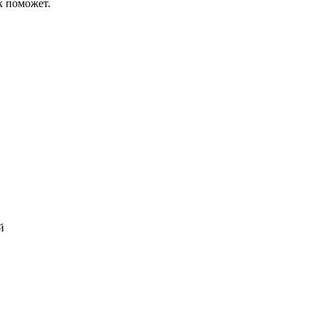
к поможет.
й