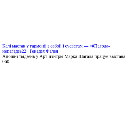
Калі мастак у гармоніі з сабой і сусветам — «#Пагода-
непагадзь22» Генадзя Фалея
Апошні тыдзень у Арт-цэнтры Марка Шагала працуе выстава
0
60