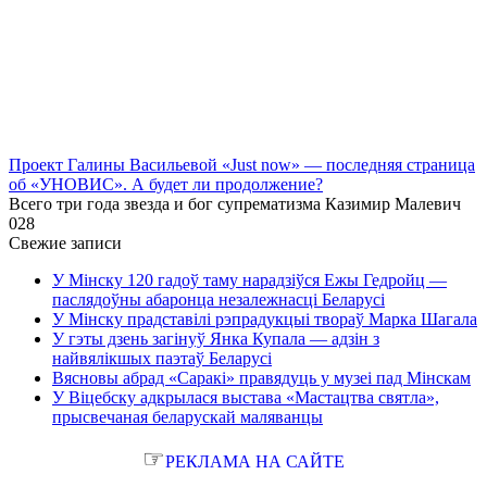
Проект Галины Васильевой «Just now» — последняя страница
об «УНОВИС». А будет ли продолжение?
Всего три года звезда и бог супрематизма Казимир Малевич
0
28
Свежие записи
У Мінску 120 гадоў таму нарадзіўся Ежы Гедройц —
паслядоўны абаронца незалежнасці Беларусі
У Мінску прадставілі рэпрадукцыі твораў Марка Шагала
У гэты дзень загінуў Янка Купала — адзін з
найвялікшых паэтаў Беларусі
Вясновы абрад «Саракі» правядуць у музеі пад Мінскам
У Віцебску адкрылася выстава «Мастацтва святла»,
прысвечаная беларускай маляванцы
☞
РЕКЛАМА НА САЙТЕ