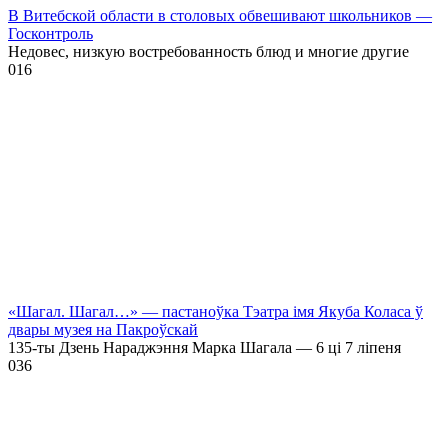
В Витебской области в столовых обвешивают школьников —
Госконтроль
Недовес, низкую востребованность блюд и многие другие
0
16
«Шагал. Шагал…» — пастаноўка Тэатра імя Якуба Коласа ў
двары музея на Пакроўскай
135-ты Дзень Нараджэння Марка Шагала — 6 ці 7 ліпеня
0
36