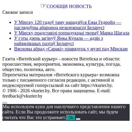
☞
СООБЩИ НОВОСТЬ
Свежие записи
У Мінску 120 гадоў таму нарадзіўся Ежы Гедройц —
паслядоўны абаронца незалежнасці Беларусі
У Мінску прадставілі рэпрадукцыі твораў Марка Шагала
У гэты дзень загінуў Янка Купала — адзін з
найвялікшых паэтаў Беларусі
Вясновы абрад «Саракі» правядуць у музеі пад Мінскам
Газета «Витебский курьер» - новости Витебска и области:
происшествия, мероприятия, экономика, культура, погода,
общество, политика, авто.
Перепечатка материалов «Витебского курьера» возможна
только с письменного согласия редакции, с активной и
индексируемой гиперссылкой на сайт https://vkurier.by.
© 1906 - 2026 vkurier.by. Все права защищены. E-mail:
feedback@vkurier.by
Мы используем куки для наилучшего представления нашего
сайта. Если Вы продолжите использовать сайт, мы будем
считать что Вас это устраивает.
Ok