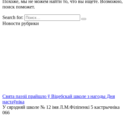
Похоже, мы не можем найти то, что вы ищете. Возможно,
поиск поможет.
Search for:
Новости рубрики
Свята паэзіі прайшло ў Віцебскай школе з нагоды Дня
настаўніка
У сярэдняй школе № 12 імя Л.М.Філіпенкі 5 кастрычніка
0
66