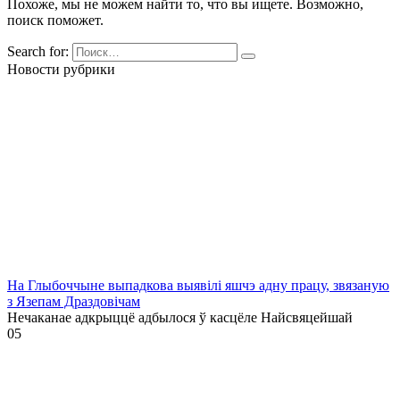
Похоже, мы не можем найти то, что вы ищете. Возможно,
поиск поможет.
Search for:
Новости рубрики
На Глыбоччыне выпадкова выявілі яшчэ адну працу, звязаную
з Язепам Драздовічам
Нечаканае адкрыццё адбылося ў касцёле Найсвяцейшай
0
5