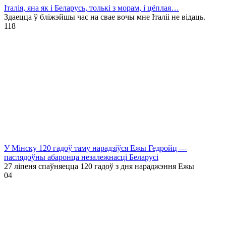
Італія, яна як і Беларусь, толькі з морам, і цёплая…
Здаецца ў бліжэйшы час на свае вочы мне Італіі не відаць.
1
18
У Мінску 120 гадоў таму нарадзіўся Ежы Гедройц —
паслядоўны абаронца незалежнасці Беларусі
27 ліпеня спаўняецца 120 гадоў з дня нараджэння Ежы
0
4