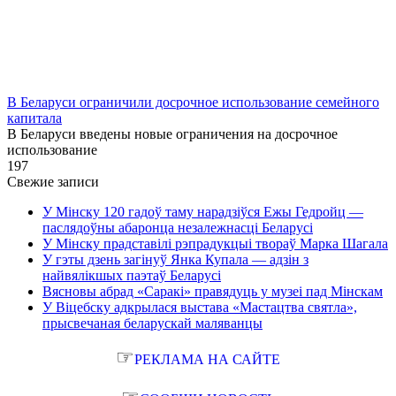
В Беларуси ограничили досрочное использование семейного
капитала
В Беларуси введены новые ограничения на досрочное
использование
1
97
Свежие записи
У Мінску 120 гадоў таму нарадзіўся Ежы Гедройц —
паслядоўны абаронца незалежнасці Беларусі
У Мінску прадставілі рэпрадукцыі твораў Марка Шагала
У гэты дзень загінуў Янка Купала — адзін з
найвялікшых паэтаў Беларусі
Вясновы абрад «Саракі» правядуць у музеі пад Мінскам
У Віцебску адкрылася выстава «Мастацтва святла»,
прысвечаная беларускай маляванцы
☞
РЕКЛАМА НА САЙТЕ