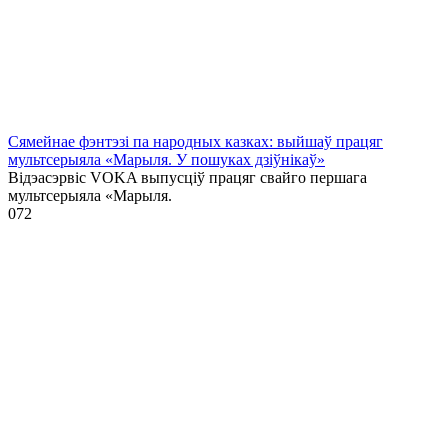
Сямейнае фэнтэзі па народных казках: выйшаў працяг
мультсерыяла «Марыля. У пошуках дзіўнікаў»
Відэасэрвіс VOKA выпусціў працяг свайго першага
мультсерыяла «Марыля.
0
72