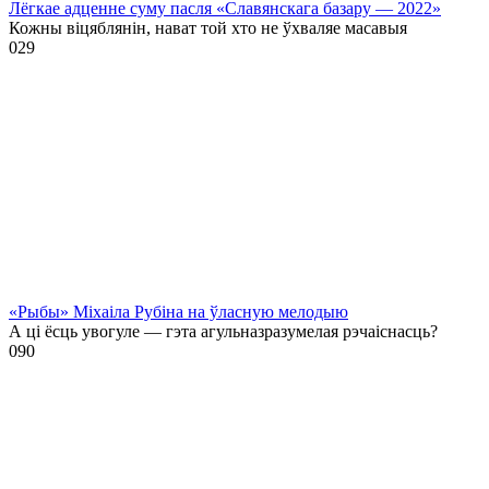
Лёгкае адценне суму пасля «Славянскага базару — 2022»
Кожны віцяблянін, нават той хто не ўхваляе масавыя
0
29
«Рыбы» Міхаіла Рубіна на ўласную мелодыю
А ці ёсць увогуле — гэта агульназразумелая рэчаіснасць?
0
90