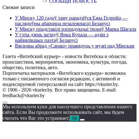
☞
СООБЩИ НОВОСТЬ
Свежие записи
У Мінску 120 гадоў таму нарадзіўся Ежы Гедройц —
паслядоўны абаронца незалежнасці Беларусі
У Мінску прадставілі рэпрадукцыі твораў Марка Шагала
У гэты дзень загінуў Янка Купала — адзін з
найвялікшых паэтаў Беларусі
Вясновы абрад «Саракі» правядуць у музеі пад Мінскам
Газета «Витебский курьер» - новости Витебска и области:
происшествия, мероприятия, экономика, культура, погода,
общество, политика, авто.
Перепечатка материалов «Витебского курьера» возможна
только с письменного согласия редакции, с активной и
индексируемой гиперссылкой на сайт https://vkurier.by.
© 1906 - 2026 vkurier.by. Все права защищены. E-mail:
feedback@vkurier.by
Мы используем куки для наилучшего представления нашего
сайта. Если Вы продолжите использовать сайт, мы будем
считать что Вас это устраивает.
Ok