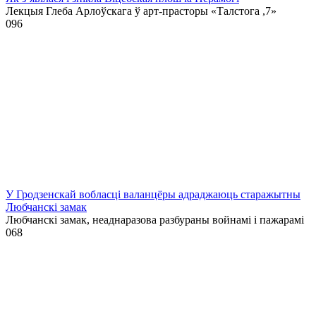
Лекцыя Глеба Арлоўскага ў арт-прасторы «Талстога ,7»
0
96
У Гродзенскай вобласці валанцёры адраджаюць старажытны
Любчанскі замак
Любчанскі замак, неаднаразова разбураны войнамі і пажарамі
0
68