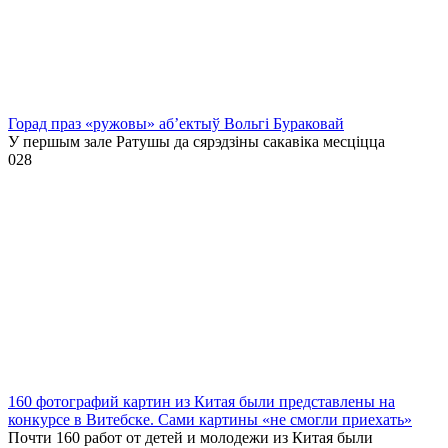
Горад праз «ружовы» аб’ектыў Вольгі Бураковай
У першым зале Ратушы да сярэдзіны сакавіка месціцца
0
28
160 фотографий картин из Китая были представлены на
конкурсе в Витебске. Сами картины «не смогли приехать»
Почти 160 работ от детей и молодежи из Китая были