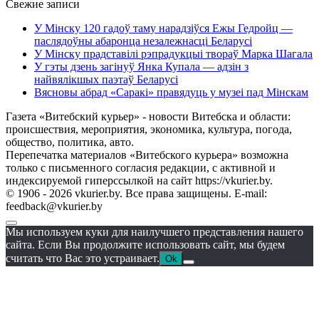
Свежие записи
У Мінску 120 гадоў таму нарадзіўся Ежы Гедройц —
паслядоўны абаронца незалежнасці Беларусі
У Мінску прадставілі рэпрадукцыі твораў Марка Шагала
У гэты дзень загінуў Янка Купала — адзін з
найвялікшых паэтаў Беларусі
Вясновы абрад «Саракі» правядуць у музеі пад Мінскам
Газета «Витебский курьер» - новости Витебска и области:
происшествия, мероприятия, экономика, культура, погода,
общество, политика, авто.
Перепечатка материалов «Витебского курьера» возможна
только с письменного согласия редакции, с активной и
индексируемой гиперссылкой на сайт https://vkurier.by.
© 1906 - 2026 vkurier.by. Все права защищены. E-mail:
feedback@vkurier.by
Мы используем куки для наилучшего представления нашего
сайта. Если Вы продолжите использовать сайт, мы будем
считать что Вас это устраивает.
Ok