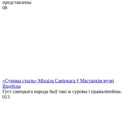
представлены
0
8
«Суровы стыль» Міхаіла Савіцкага ў Мастацкім музеі
Віцебска
Густ савецкага народа быў такі ж суровы і прамалінейны.
0
13