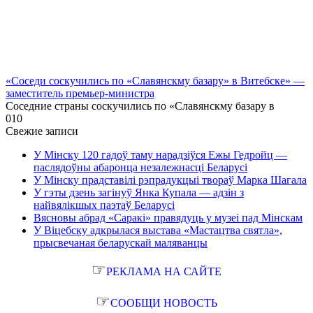
«Соседи соскучились по «Славянскму базару» в Витебске» —
заместитель премьер-министра
Соседние страны соскучились по «Славянскму базару в
0
10
Свежие записи
У Мінску 120 гадоў таму нарадзіўся Ежы Гедройц —
паслядоўны абаронца незалежнасці Беларусі
У Мінску прадставілі рэпрадукцыі твораў Марка Шагала
У гэты дзень загінуў Янка Купала — адзін з
найвялікшых паэтаў Беларусі
Вясновы абрад «Саракі» правядуць у музеі пад Мінскам
У Віцебску адкрылася выстава «Мастацтва святла»,
прысвечаная беларускай маляванцы
☞
РЕКЛАМА НА САЙТЕ
☞
СООБЩИ НОВОСТЬ