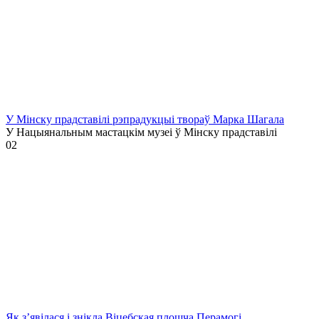
У Мінску прадставілі рэпрадукцыі твораў Марка Шагала
У Нацыянальным мастацкім музеі ў Мінску прадставілі
0
2
Як з’явілася і знікла Віцебская плошча Перамогі