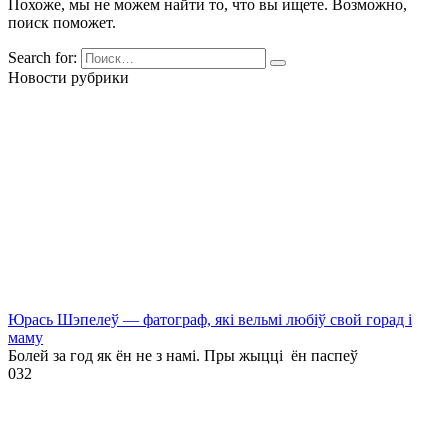
Похоже, мы не можем найти то, что вы ищете. Возможно,
поиск поможет.
Search for:
Новости рубрики
Юрась Шэпелеў — фатограф, які вельмі любіў свой горад і
маму
Болей за год як ён не з намі. Пры жыцці ён паспеў
0
32