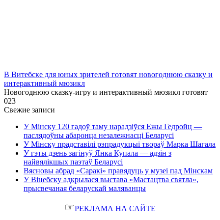
В Витебске для юных зрителей готовят новогоднюю сказку и
интерактивный мюзикл
Новогоднюю сказку-игру и интерактивный мюзикл готовят
0
23
Свежие записи
У Мінску 120 гадоў таму нарадзіўся Ежы Гедройц —
паслядоўны абаронца незалежнасці Беларусі
У Мінску прадставілі рэпрадукцыі твораў Марка Шагала
У гэты дзень загінуў Янка Купала — адзін з
найвялікшых паэтаў Беларусі
Вясновы абрад «Саракі» правядуць у музеі пад Мінскам
У Віцебску адкрылася выстава «Мастацтва святла»,
прысвечаная беларускай маляванцы
☞
РЕКЛАМА НА САЙТЕ