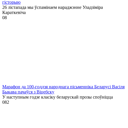
гісторыю
26 лістапада мы ўспамінаем нараджэнне Уладзіміра
Караткевіча
0
8
Марафон да 100-годдзя народнага пісьменніка Беларусі Васіля
Быкава пачаўся з Віцебску
У наступным годзе класіку беларускай прозы споўніцца
0
82