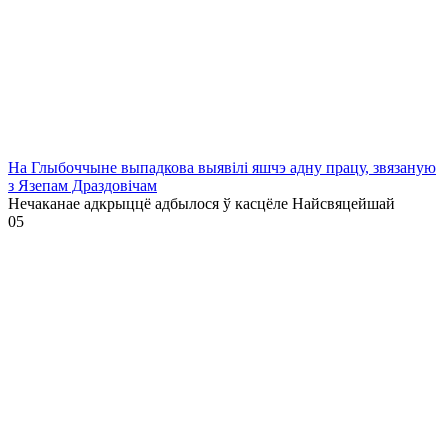
На Глыбоччыне выпадкова выявілі яшчэ адну працу, звязаную
з Язепам Драздовічам
Нечаканае адкрыццё адбылося ў касцёле Найсвяцейшай
0
5