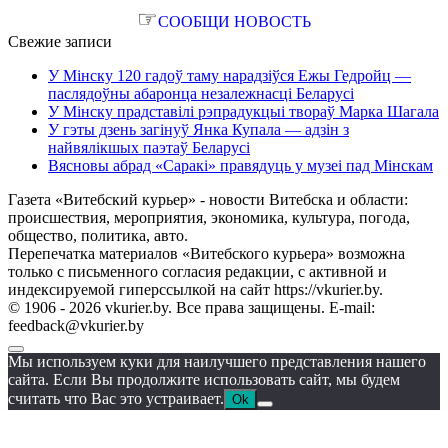
☞
СООБЩИ НОВОСТЬ
Свежие записи
У Мінску 120 гадоў таму нарадзіўся Ежы Гедройц —
паслядоўны абаронца незалежнасці Беларусі
У Мінску прадставілі рэпрадукцыі твораў Марка Шагала
У гэты дзень загінуў Янка Купала — адзін з
найвялікшых паэтаў Беларусі
Вясновы абрад «Саракі» правядуць у музеі пад Мінскам
Газета «Витебский курьер» - новости Витебска и области:
происшествия, мероприятия, экономика, культура, погода,
общество, политика, авто.
Перепечатка материалов «Витебского курьера» возможна
только с письменного согласия редакции, с активной и
индексируемой гиперссылкой на сайт https://vkurier.by.
© 1906 - 2026 vkurier.by. Все права защищены. E-mail:
feedback@vkurier.by
Мы используем куки для наилучшего представления нашего
сайта. Если Вы продолжите использовать сайт, мы будем
считать что Вас это устраивает.
Ok