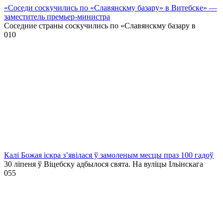
«Соседи соскучились по «Славянскму базару» в Витебске» —
заместитель премьер-министра
Соседние страны соскучились по «Славянскму базару в
0
10
Калі Божая іскра з’явілася ў замоленым месцы праз 100 гадоў
30 ліпеня ў Віцебску адбылося свята. На вуліцы Ільінскага
0
55