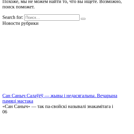
Похоже, мы не можем найти то, что вы ищете. Возможно,
поиск поможет.
Search for:
Новости рубрики
Сан Саныч Салаўёў — жывы і недасягальны. Вечарына
памяці мастака
«Сан Саныч» — так па-свойскі называлі знакамітага і
0
6