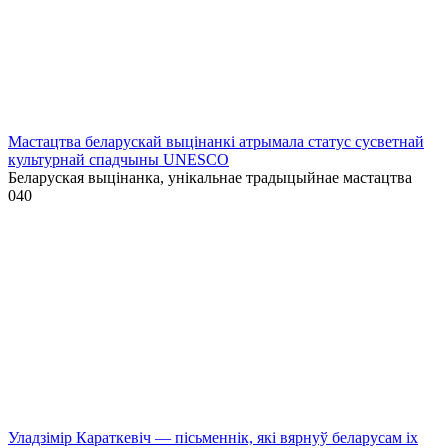
Мастацтва беларускай выцінанкі атрымала статус сусветнай
культурнай спадчыны UNESCO
Беларуская выцінанка, унікальнае традыцыйнае мастацтва
0
40
Уладзімір Караткевіч — пісьменнік, які вярнуў беларусам іх