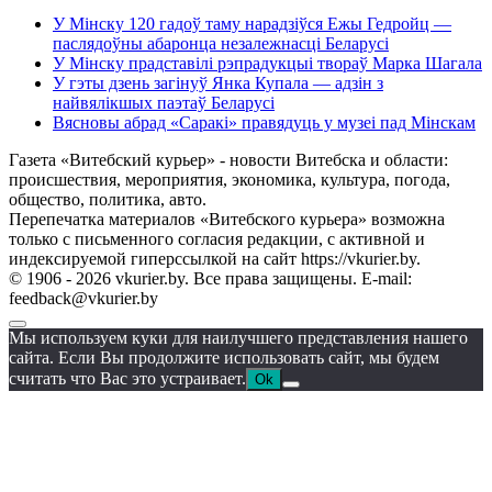
У Мінску 120 гадоў таму нарадзіўся Ежы Гедройц —
паслядоўны абаронца незалежнасці Беларусі
У Мінску прадставілі рэпрадукцыі твораў Марка Шагала
У гэты дзень загінуў Янка Купала — адзін з
найвялікшых паэтаў Беларусі
Вясновы абрад «Саракі» правядуць у музеі пад Мінскам
Газета «Витебский курьер» - новости Витебска и области:
происшествия, мероприятия, экономика, культура, погода,
общество, политика, авто.
Перепечатка материалов «Витебского курьера» возможна
только с письменного согласия редакции, с активной и
индексируемой гиперссылкой на сайт https://vkurier.by.
© 1906 - 2026 vkurier.by. Все права защищены. E-mail:
feedback@vkurier.by
Мы используем куки для наилучшего представления нашего
сайта. Если Вы продолжите использовать сайт, мы будем
считать что Вас это устраивает.
Ok