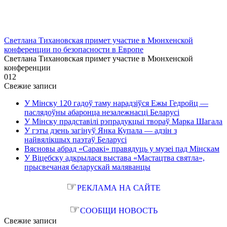
Светлана Тихановская примет участие в Мюнхенской
конференции по безопасности в Европе
Светлана Тихановская примет участие в Мюнхенской
конференции
0
12
Свежие записи
У Мінску 120 гадоў таму нарадзіўся Ежы Гедройц —
паслядоўны абаронца незалежнасці Беларусі
У Мінску прадставілі рэпрадукцыі твораў Марка Шагала
У гэты дзень загінуў Янка Купала — адзін з
найвялікшых паэтаў Беларусі
Вясновы абрад «Саракі» правядуць у музеі пад Мінскам
У Віцебску адкрылася выстава «Мастацтва святла»,
прысвечаная беларускай маляванцы
☞
РЕКЛАМА НА САЙТЕ
☞
СООБЩИ НОВОСТЬ
Свежие записи