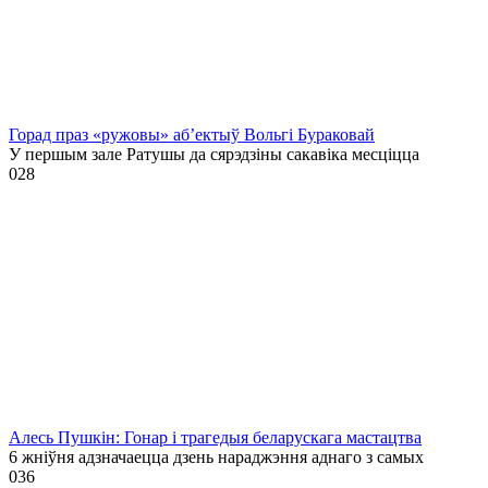
Горад праз «ружовы» аб’ектыў Вольгі Бураковай
У першым зале Ратушы да сярэдзіны сакавіка месціцца
0
28
Алесь Пушкін: Гонар і трагедыя беларускага мастацтва
6 жніўня адзначаецца дзень нараджэння аднаго з самых
0
36