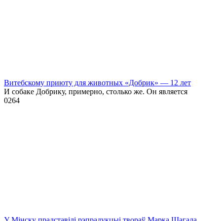
Витебскому приюту для животных «Добрик» — 12 лет
И собаке Добрику, примерно, столько же. Он является
0
264
У Мінску прадставілі рэпрадукцыі твораў Марка Шагала