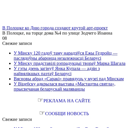
В Полоцке ко Дню города создают крутой арт-проект
В Полоцке, на торце дома №4 по улице Зодчего Иоанна
0
8
Свежие записи
У Мінску 120 гадоў таму нарадзіўся Ежы Гедройц —
паслядоўны абаронца незалежнасці Беларусі
У Мінску прадставілі рэпрадукцыі твораў Марка Шагала
У гэты дзень загінуў Янка Купала — адзін з
найвялікшых паэтаў Беларусі
Вясновы абрад «Саракі» правядуць у музеі пад Мінскам
У Віцебску адкрылася выстава «Мастацтва святла»,
прысвечаная беларускай маляванцы
☞
РЕКЛАМА НА САЙТЕ
☞
СООБЩИ НОВОСТЬ
Свежие записи