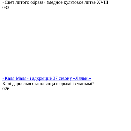
«Свет литого образа» (медное культовое литье XVIII
0
33
«Каля-Маля» і адкрыццё 37 сезону «Лялькі»
Калі дарослыя становяцца шэрымі і сумнымі?
0
26