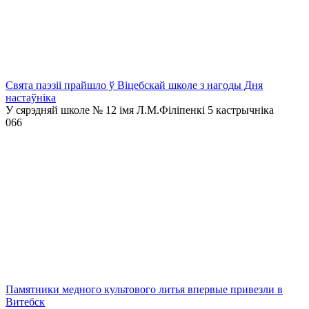
Свята паэзіі прайшло ў Віцебскай школе з нагоды Дня
настаўніка
У сярэдняй школе № 12 імя Л.М.Філіпенкі 5 кастрычніка
0
66
Памятники медного культового литья впервые привезли в
Витебск