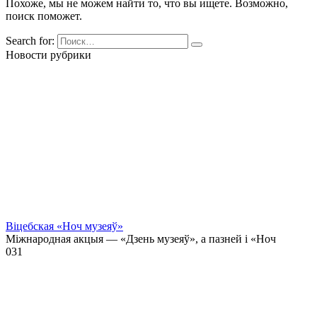
Похоже, мы не можем найти то, что вы ищете. Возможно,
поиск поможет.
Search for:
Новости рубрики
Віцебская «Ноч музеяў»
Міжнародная акцыя — «Дзень музеяў», а пазней і «Ноч
0
31