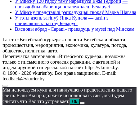
У Мінску 120 гадоў таму нарадзіўся Ежы Гедройц —
паслядоўны абаронца незалежнасці Беларусі
У Мінску прадставілі рэпрадукцыі твораў Марка Шагала
У гэты дзень загінуў Янка Купала — адзін з
найвялікшых паэтаў Беларусі
Вясновы абрад «Саракі» правядуць у музеі пад Мінскам
Газета «Витебский курьер» - новости Витебска и области:
происшествия, мероприятия, экономика, культура, погода,
общество, политика, авто.
Перепечатка материалов «Витебского курьера» возможна
только с письменного согласия редакции, с активной и
индексируемой гиперссылкой на сайт https://vkurier.by.
© 1906 - 2026 vkurier.by. Все права защищены. E-mail:
feedback@vkurier.by
Мы используем куки для наилучшего представления нашего
сайта. Если Вы продолжите использовать сайт, мы будем
считать что Вас это устраивает.
Ok