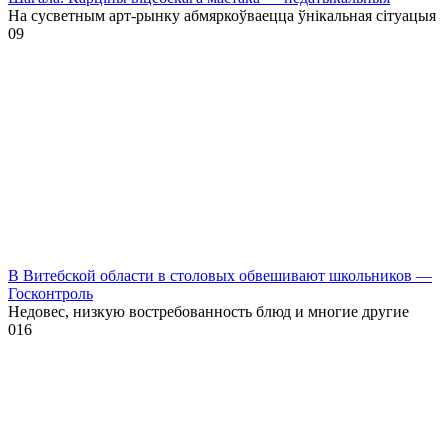
На сусветным арт-рынку абмяркоўваецца ўнікальная сітуацыя
0
9
В Витебской области в столовых обвешивают школьников —
Госконтроль
Недовес, низкую востребованность блюд и многие другие
0
16