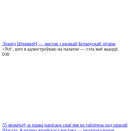
Леанід Шчамялёў — мастак з вялікай Беларускай літары
«Усё , што я адлюстроўваю на палатне — гэта маё жыццё.
0
30
55 мільёнаў за права напісаць сваё імя на таблічцы пад працай
Шагала. Карціны віцебскага мастака — недатыкальныя