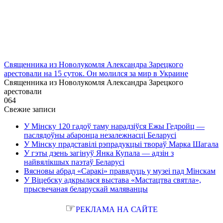
Священника из Новолукомля Александра Зарецкого
арестовали на 15 суток. Он молился за мир в Украине
Священника из Новолукомля Александра Зарецкого
арестовали
0
64
Свежие записи
У Мінску 120 гадоў таму нарадзіўся Ежы Гедройц —
паслядоўны абаронца незалежнасці Беларусі
У Мінску прадставілі рэпрадукцыі твораў Марка Шагала
У гэты дзень загінуў Янка Купала — адзін з
найвялікшых паэтаў Беларусі
Вясновы абрад «Саракі» правядуць у музеі пад Мінскам
У Віцебску адкрылася выстава «Мастацтва святла»,
прысвечаная беларускай маляванцы
☞
РЕКЛАМА НА САЙТЕ