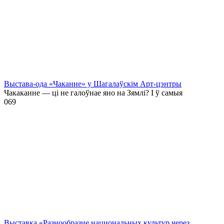
Выстава-ода «Чаканне» у Шагалаўскім Арт-цэнтры
Чакаканне — ці не галоўнае яно на Зямлі? І ў самыя
0
69
Выставка «Разнообразие национальных культур через