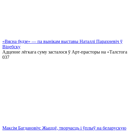
«Вясна будзе» — па вынікам выставы Наталлі Парахневіч ў
Віцебску
Адценне лёгкага суму засталося ў Арт-прасторы на «Талстога
0
37
Максім Багдановіч: Жыццё, творчасць і ўплыў на беларускую