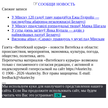
☞
СООБЩИ НОВОСТЬ
Свежие записи
У Мінску 120 гадоў таму нарадзіўся Ежы Гедройц —
паслядоўны абаронца незалежнасці Беларусі
У Мінску прадставілі рэпрадукцыі твораў Марка Шагала
У гэты дзень загінуў Янка Купала — адзін з
найвялікшых паэтаў Беларусі
Вясновы абрад «Саракі» правядуць у музеі пад Мінскам
Газета «Витебский курьер» - новости Витебска и области:
происшествия, мероприятия, экономика, культура, погода,
общество, политика, авто.
Перепечатка материалов «Витебского курьера» возможна
только с письменного согласия редакции, с активной и
индексируемой гиперссылкой на сайт https://vkurier.by.
© 1906 - 2026 vkurier.by. Все права защищены. E-mail:
feedback@vkurier.by
Мы используем куки для наилучшего представления нашего
сайта. Если Вы продолжите использовать сайт, мы будем
считать что Вас это устраивает.
Ok