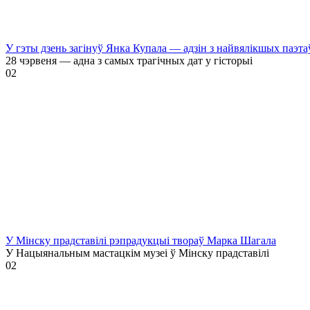
У гэты дзень загінуў Янка Купала — адзін з найвялікшых паэта
28 чэрвеня — адна з самых трагічных дат у гісторыі
0
2
У Мінску прадставілі рэпрадукцыі твораў Марка Шагала
У Нацыянальным мастацкім музеі ў Мінску прадставілі
0
2