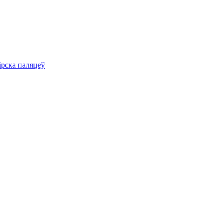
ірска паляцеў