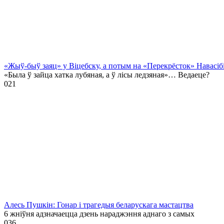
«Жыў-быў заяц» у Віцебску, а потым на «Перекрёсток» Навасіб
«Была ў зайца хатка лубяная, а ў лісы ледзяная»… Ведаеце?
0
21
Алесь Пушкін: Гонар і трагедыя беларускага мастацтва
6 жніўня адзначаецца дзень нараджэння аднаго з самых
0
36