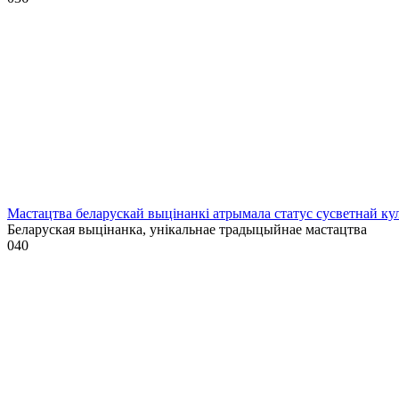
Мастацтва беларускай выцінанкі атрымала статус сусветнай
Беларуская выцінанка, унікальнае традыцыйнае мастацтва
0
40