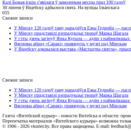
Калі Божая іскра з’явілася ў замоленым месцы праз 100 гадоў
30 ліпеня ў Віцебску адбылося свята. На вуліцы Ільінскага
0
55
Свежие записи
У Мінску 120 гадоў таму нарадзіўся Ежы Гедройц — пасл
У Мінску прадставілі рэпрадукцыі твораў Марка Шагала
У гэты дзень загінуў Янка Купала — адзін з найвялікшых 
Вясновы абрад «Саракі» правядуць у музеі пад Мінскам
У Віцебску адкрылася выстава «Мастацтва святла», прыс
Свежие записи
У Мінску 120 гадоў таму нарадзіўся Ежы Гедройц — пасл
У Мінску прадставілі рэпрадукцыі твораў Марка Шагала
У гэты дзень загінуў Янка Купала — адзін з найвялікшых 
Вясновы абрад «Саракі» правядуць у музеі пад Мінскам
Газета «Витебский курьер» - новости Витебска и области: прои
Перепечатка материалов «Витебского курьера» возможна только 
© 1906 - 2026 vkurier.by. Все права защищены. E-mail: feedback@