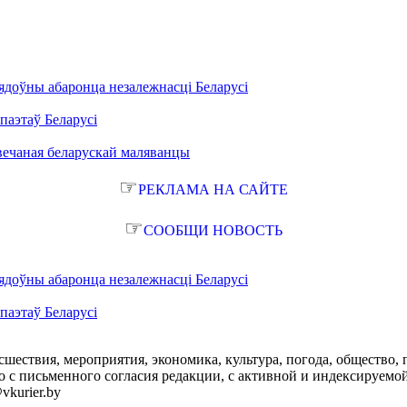
ядоўны абаронца незалежнасці Беларусі
паэтаў Беларусі
вечаная беларускай маляванцы
☞
РЕКЛАМА НА САЙТЕ
☞
СООБЩИ НОВОСТЬ
ядоўны абаронца незалежнасці Беларусі
паэтаў Беларусі
сшествия, мероприятия, экономика, культура, погода, общество, 
с письменного согласия редакции, с активной и индексируемой ги
vkurier.by