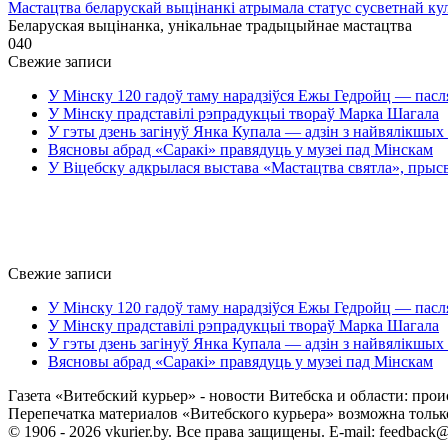
Мастацтва беларускай выцінанкі атрымала статус сусветнай
Беларуская выцінанка, унікальнае традыцыйнае мастацтва
0
40
Свежие записи
У Мінску 120 гадоў таму нарадзіўся Ежы Гедройц — пасл
У Мінску прадставілі рэпрадукцыі твораў Марка Шагала
У гэты дзень загінуў Янка Купала — адзін з найвялікшых 
Вясновы абрад «Саракі» правядуць у музеі пад Мінскам
У Віцебску адкрылася выстава «Мастацтва святла», прыс
Свежие записи
У Мінску 120 гадоў таму нарадзіўся Ежы Гедройц — пасл
У Мінску прадставілі рэпрадукцыі твораў Марка Шагала
У гэты дзень загінуў Янка Купала — адзін з найвялікшых 
Вясновы абрад «Саракі» правядуць у музеі пад Мінскам
Газета «Витебский курьер» - новости Витебска и области: прои
Перепечатка материалов «Витебского курьера» возможна только 
© 1906 - 2026 vkurier.by. Все права защищены. E-mail: feedback@