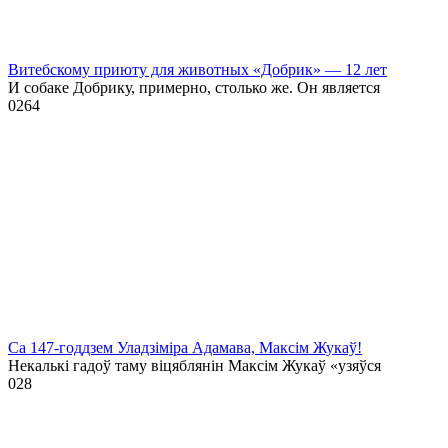
Витебскому приюту для животных «Добрик» — 12 лет
И собаке Добрику, примерно, столько же. Он является
0
264
Са 147-годдзем Уладзіміра Адамава, Максім Жукаў!
Некалькі гадоў таму віцяблянін Максім Жукаў «узяўся
0
28