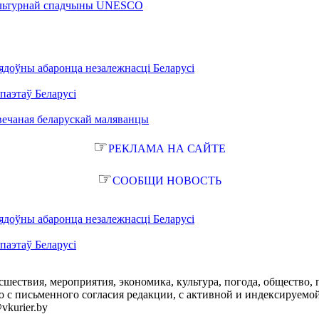
 культурнай спадчыны UNESCO
ядоўны абаронца незалежнасці Беларусі
паэтаў Беларусі
вечаная беларускай маляванцы
☞
РЕКЛАМА НА САЙТЕ
☞
СООБЩИ НОВОСТЬ
ядоўны абаронца незалежнасці Беларусі
паэтаў Беларусі
сшествия, мероприятия, экономика, культура, погода, общество, 
с письменного согласия редакции, с активной и индексируемой ги
vkurier.by