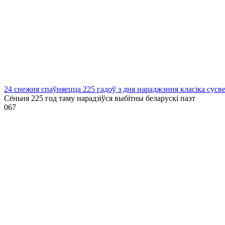
24 снежня спаўняецца 225 гадоў з дня нараджэння класіка сусв
Сёньня 225 год таму нарадзіўся выбітны беларускі паэт
0
67