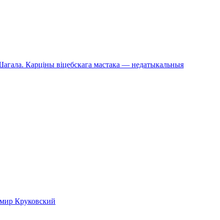
й Шагала. Карціны віцебскага мастака — недатыкальныя
имир Круковский