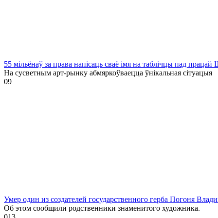
55 мільёнаў за права напісаць сваё імя на таблічцы пад праца
На сусветным арт-рынку абмяркоўваецца ўнікальная сітуацыя
0
9
Умер один из создателей государственного герба Погоня Влад
Об этом сообщили родственники знаменитого художника.
0
13