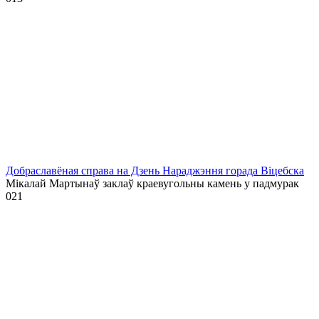
Добраславёная справа на Дзень Нараджэння горада Віцебска
Мікалай Мартынаў заклаў краевугольны камень у падмурак
0
21