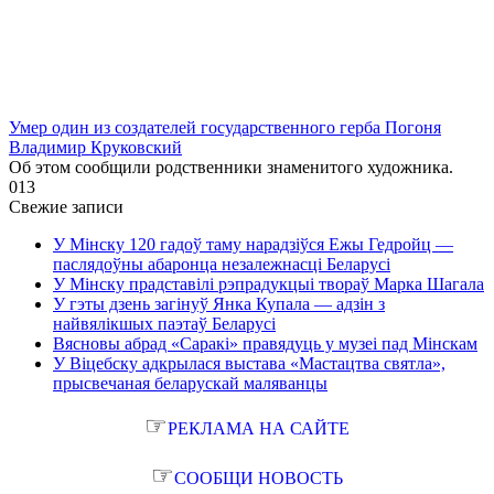
Умер один из создателей государственного герба Погоня
Владимир Круковский
Об этом сообщили родственники знаменитого художника.
0
13
Свежие записи
У Мінску 120 гадоў таму нарадзіўся Ежы Гедройц —
паслядоўны абаронца незалежнасці Беларусі
У Мінску прадставілі рэпрадукцыі твораў Марка Шагала
У гэты дзень загінуў Янка Купала — адзін з
найвялікшых паэтаў Беларусі
Вясновы абрад «Саракі» правядуць у музеі пад Мінскам
У Віцебску адкрылася выстава «Мастацтва святла»,
прысвечаная беларускай маляванцы
☞
РЕКЛАМА НА САЙТЕ
☞
СООБЩИ НОВОСТЬ