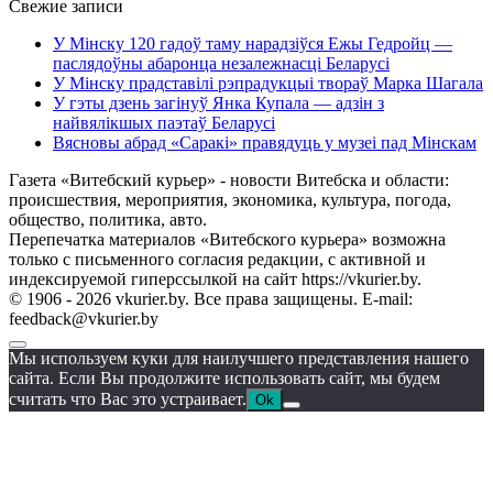
Свежие записи
У Мінску 120 гадоў таму нарадзіўся Ежы Гедройц —
паслядоўны абаронца незалежнасці Беларусі
У Мінску прадставілі рэпрадукцыі твораў Марка Шагала
У гэты дзень загінуў Янка Купала — адзін з
найвялікшых паэтаў Беларусі
Вясновы абрад «Саракі» правядуць у музеі пад Мінскам
Газета «Витебский курьер» - новости Витебска и области:
происшествия, мероприятия, экономика, культура, погода,
общество, политика, авто.
Перепечатка материалов «Витебского курьера» возможна
только с письменного согласия редакции, с активной и
индексируемой гиперссылкой на сайт https://vkurier.by.
© 1906 - 2026 vkurier.by. Все права защищены. E-mail:
feedback@vkurier.by
Мы используем куки для наилучшего представления нашего
сайта. Если Вы продолжите использовать сайт, мы будем
считать что Вас это устраивает.
Ok