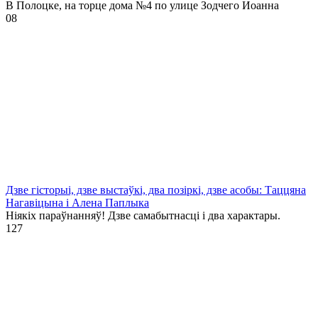
В Полоцке, на торце дома №4 по улице Зодчего Иоанна
0
8
Дзве гісторыі, дзве выстаўкі, два позіркі, дзве асобы: Таццяна
Нагавіцына і Алена Паплыка
Ніякіх параўнанняў! Дзве самабытнасці і два характары.
1
27