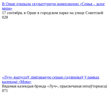
В Орше открыли скульптурную композицию «Семья – залог
мира»
17 сентября, в Орше в городском парке на улице Советской
0
28
«Луч» выпусціў лiмiтаваную серыю гадзіннікаў ў рамках
калекцыі «Мова»
Вядомая калекцыя брэнда «Луч», прысвечаная непаўторнасці
0
71