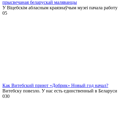
прысвечаная беларускай маляванцы
У Віцебскім абласным краязнаўчым музеі пачала работу
0
5
Как Витебский приют «Добрик» Новый год начал?
Витебску повезло. У нас есть единственный в Беларуси
0
30