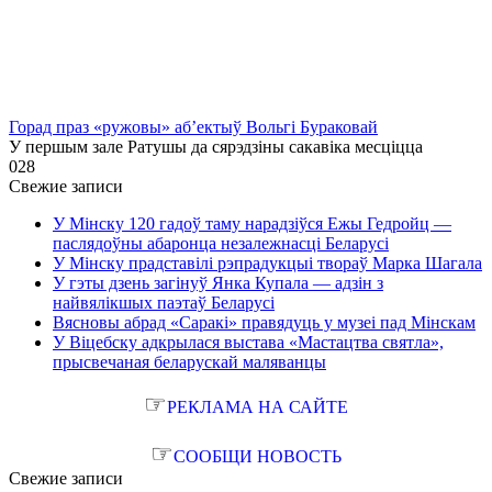
Горад праз «ружовы» аб’ектыў Вольгі Бураковай
У першым зале Ратушы да сярэдзіны сакавіка месціцца
0
28
Свежие записи
У Мінску 120 гадоў таму нарадзіўся Ежы Гедройц —
паслядоўны абаронца незалежнасці Беларусі
У Мінску прадставілі рэпрадукцыі твораў Марка Шагала
У гэты дзень загінуў Янка Купала — адзін з
найвялікшых паэтаў Беларусі
Вясновы абрад «Саракі» правядуць у музеі пад Мінскам
У Віцебску адкрылася выстава «Мастацтва святла»,
прысвечаная беларускай маляванцы
☞
РЕКЛАМА НА САЙТЕ
☞
СООБЩИ НОВОСТЬ
Свежие записи