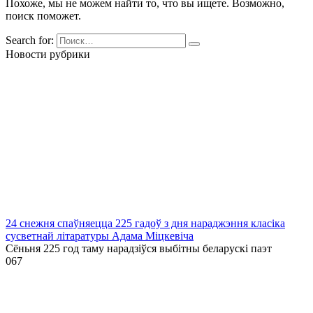
Похоже, мы не можем найти то, что вы ищете. Возможно,
поиск поможет.
Search for:
Новости рубрики
24 снежня спаўняецца 225 гадоў з дня нараджэння класіка
сусветнай літаратуры Адама Міцкевіча
Сёньня 225 год таму нарадзіўся выбітны беларускі паэт
0
67