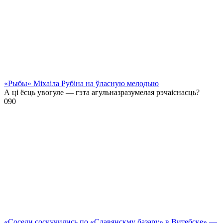
«Рыбы» Міхаіла Рубіна на ўласную мелодыю
А ці ёсць увогуле — гэта агульназразумелая рэчаіснасць?
0
90
«Соседи соскучились по «Славянскму базару» в Витебске» —