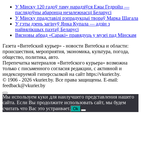
У Мінску 120 гадоў таму нарадзіўся Ежы Гедройц —
паслядоўны абаронца незалежнасці Беларусі
У Мінску прадставілі рэпрадукцыі твораў Марка Шагала
У гэты дзень загінуў Янка Купала — адзін з
найвялікшых паэтаў Беларусі
Вясновы абрад «Саракі» правядуць у музеі пад Мінскам
Газета «Витебский курьер» - новости Витебска и области:
происшествия, мероприятия, экономика, культура, погода,
общество, политика, авто.
Перепечатка материалов «Витебского курьера» возможна
только с письменного согласия редакции, с активной и
индексируемой гиперссылкой на сайт https://vkurier.by.
© 1906 - 2026 vkurier.by. Все права защищены. E-mail:
feedback@vkurier.by
Мы используем куки для наилучшего представления нашего
сайта. Если Вы продолжите использовать сайт, мы будем
считать что Вас это устраивает.
Ok