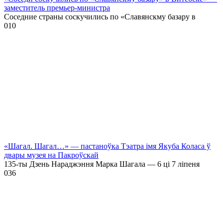
заместитель премьер-министра
Соседние страны соскучились по «Славянскму базару в
0
10
«Шагал. Шагал…» — пастаноўка Тэатра імя Якуба Коласа ў
двары музея на Пакроўскай
135-ты Дзень Нараджэння Марка Шагала — 6 ці 7 ліпеня
0
36