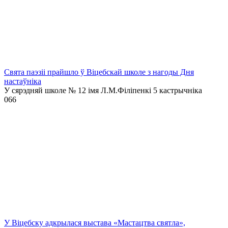
Свята паэзіі прайшло ў Віцебскай школе з нагоды Дня
настаўніка
У сярэдняй школе № 12 імя Л.М.Філіпенкі 5 кастрычніка
0
66
У Віцебску адкрылася выстава «Мастацтва святла»,