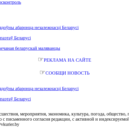
осконтроль
ядоўны абаронца незалежнасці Беларусі
паэтаў Беларусі
вечаная беларускай маляванцы
☞
РЕКЛАМА НА САЙТЕ
☞
СООБЩИ НОВОСТЬ
ядоўны абаронца незалежнасці Беларусі
паэтаў Беларусі
сшествия, мероприятия, экономика, культура, погода, общество, 
с письменного согласия редакции, с активной и индексируемой ги
vkurier.by