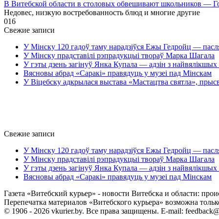
В Витебской области в столовых обвешивают школьников — Г
Недовес, низкую востребованность блюд и многие другие
0
16
Свежие записи
У Мінску 120 гадоў таму нарадзіўся Ежы Гедройц — пасл
У Мінску прадставілі рэпрадукцыі твораў Марка Шагала
У гэты дзень загінуў Янка Купала — адзін з найвялікшых 
Вясновы абрад «Саракі» правядуць у музеі пад Мінскам
У Віцебску адкрылася выстава «Мастацтва святла», прыс
Свежие записи
У Мінску 120 гадоў таму нарадзіўся Ежы Гедройц — пасл
У Мінску прадставілі рэпрадукцыі твораў Марка Шагала
У гэты дзень загінуў Янка Купала — адзін з найвялікшых 
Вясновы абрад «Саракі» правядуць у музеі пад Мінскам
Газета «Витебский курьер» - новости Витебска и области: прои
Перепечатка материалов «Витебского курьера» возможна только 
© 1906 - 2026 vkurier.by. Все права защищены. E-mail: feedback@