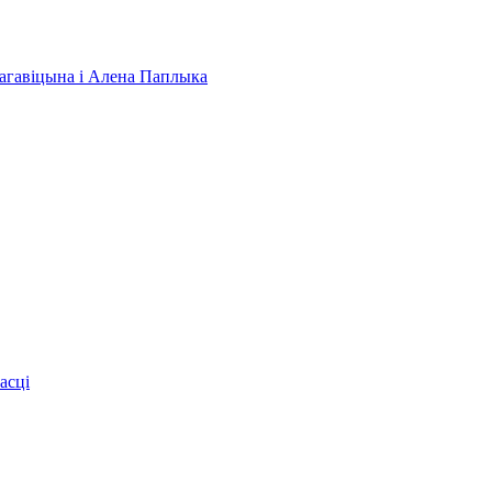
 Нагавіцына і Алена Паплыка
асці