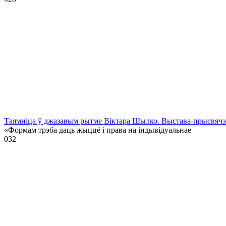
Таямніца ў джазавым рытме Віктара Шылко. Выстава-прысвя
«Формам трэба даць жыццё і права на індывідуальнае
0
32