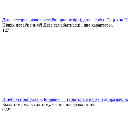
Дзве гісторыі, дзве выстаўкі, два позіркі, дзве асобы: Таццяна
Ніякіх параўнанняў! Дзве самабытнасці і два характары.
1
27
Віцебскі прытулак «‎Добрык»‎ — тэрыторыя надзеі і добразычлів
Была там амаль год таму. Сёння наведала ізноў.
0
225