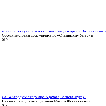
«Соседи соскучились по «Славянскму базару» в Витебске» — 
Соседние страны соскучились по «Славянскму базару в
0
10
Са 147-годдзем Уладзіміра Адамава, Максім Жукаў!
Некалькі гадоў таму віцяблянін Максім Жукаў «узяўся
0
28