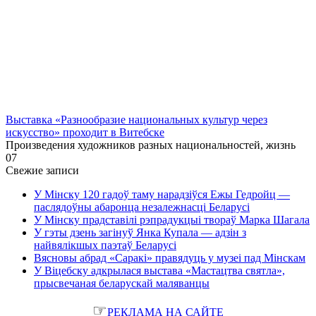
Выставка «Разнообразие национальных культур через
искусство» проходит в Витебске
Произведения художников разных национальностей, жизнь
0
7
Свежие записи
У Мінску 120 гадоў таму нарадзіўся Ежы Гедройц —
паслядоўны абаронца незалежнасці Беларусі
У Мінску прадставілі рэпрадукцыі твораў Марка Шагала
У гэты дзень загінуў Янка Купала — адзін з
найвялікшых паэтаў Беларусі
Вясновы абрад «Саракі» правядуць у музеі пад Мінскам
У Віцебску адкрылася выстава «Мастацтва святла»,
прысвечаная беларускай маляванцы
☞
РЕКЛАМА НА САЙТЕ