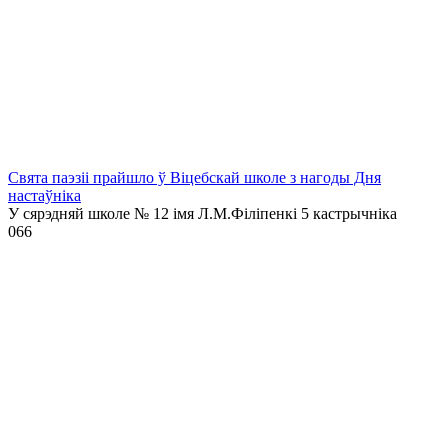
Свята паэзіі прайшло ў Віцебскай школе з нагоды Дня
настаўніка
У сярэдняй школе № 12 імя Л.М.Філіпенкі 5 кастрычніка
0
66