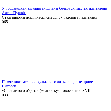
У гродзенскай вязніцы знішчаны беларускі мастак-плітвязень
Алесь Пушкін
Сталі вядомы акалічнасці смерці 57-гадовага палітвязня
0
65
Памятники медного культового литья впервые привезли в
Витебск
«Свет литого образа» (медное культовое литье XVIII
0
33