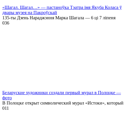
«Шагал. Шагал…» — пастаноўка Тэатра імя Якуба Коласа ў
двары музея на Пакроўскай
135-ты Дзень Нараджэння Марка Шагала — 6 ці 7 ліпеня
0
36
Беларуские художники создали первый мурал в Полоцке —
фото
В Полоцке открыт символический мурал «Истоки», который
0
11