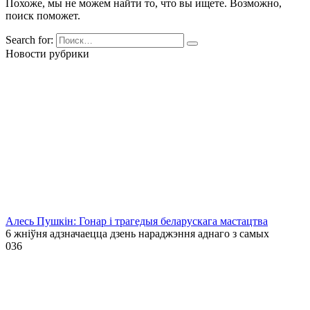
Похоже, мы не можем найти то, что вы ищете. Возможно,
поиск поможет.
Search for:
Новости рубрики
Алесь Пушкін: Гонар і трагедыя беларускага мастацтва
6 жніўня адзначаецца дзень нараджэння аднаго з самых
0
36