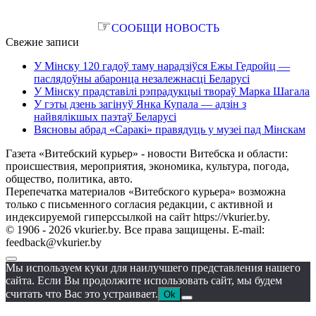
☞
СООБЩИ НОВОСТЬ
Свежие записи
У Мінску 120 гадоў таму нарадзіўся Ежы Гедройц —
паслядоўны абаронца незалежнасці Беларусі
У Мінску прадставілі рэпрадукцыі твораў Марка Шагала
У гэты дзень загінуў Янка Купала — адзін з
найвялікшых паэтаў Беларусі
Вясновы абрад «Саракі» правядуць у музеі пад Мінскам
Газета «Витебский курьер» - новости Витебска и области:
происшествия, мероприятия, экономика, культура, погода,
общество, политика, авто.
Перепечатка материалов «Витебского курьера» возможна
только с письменного согласия редакции, с активной и
индексируемой гиперссылкой на сайт https://vkurier.by.
© 1906 - 2026 vkurier.by. Все права защищены. E-mail:
feedback@vkurier.by
Мы используем куки для наилучшего представления нашего
сайта. Если Вы продолжите использовать сайт, мы будем
считать что Вас это устраивает.
Ok