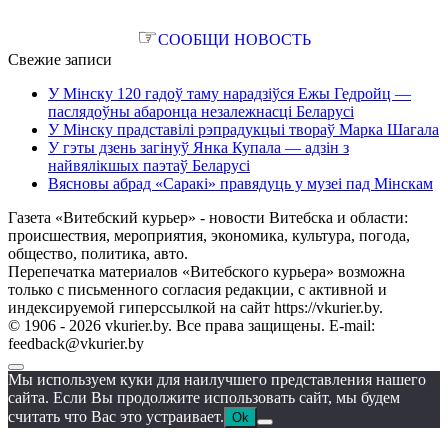
☞
СООБЩИ НОВОСТЬ
Свежие записи
У Мінску 120 гадоў таму нарадзіўся Ежы Гедройц —
паслядоўны абаронца незалежнасці Беларусі
У Мінску прадставілі рэпрадукцыі твораў Марка Шагала
У гэты дзень загінуў Янка Купала — адзін з
найвялікшых паэтаў Беларусі
Вясновы абрад «Саракі» правядуць у музеі пад Мінскам
Газета «Витебский курьер» - новости Витебска и области:
происшествия, мероприятия, экономика, культура, погода,
общество, политика, авто.
Перепечатка материалов «Витебского курьера» возможна
только с письменного согласия редакции, с активной и
индексируемой гиперссылкой на сайт https://vkurier.by.
© 1906 - 2026 vkurier.by. Все права защищены. E-mail:
feedback@vkurier.by
Мы используем куки для наилучшего представления нашего
сайта. Если Вы продолжите использовать сайт, мы будем
считать что Вас это устраивает.
Ok