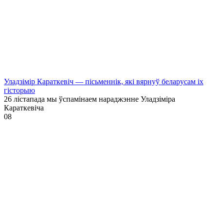
Уладзімір Караткевіч — пісьменнік, які вярнуў беларусам іх
гісторыю
26 лістапада мы ўспамінаем нараджэнне Уладзіміра
Караткевіча
0
8