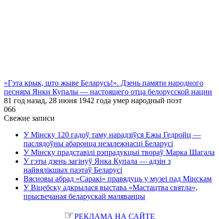
«Гэта крык, што жыве Беларусь!». Дзень памяти народного
песняра Янки Купалы — настоящего отца белорусской нации
81 год назад, 28 июня 1942 года умер народный поэт
0
66
Свежие записи
У Мінску 120 гадоў таму нарадзіўся Ежы Гедройц —
паслядоўны абаронца незалежнасці Беларусі
У Мінску прадставілі рэпрадукцыі твораў Марка Шагала
У гэты дзень загінуў Янка Купала — адзін з
найвялікшых паэтаў Беларусі
Вясновы абрад «Саракі» правядуць у музеі пад Мінскам
У Віцебску адкрылася выстава «Мастацтва святла»,
прысвечаная беларускай маляванцы
☞
РЕКЛАМА НА САЙТЕ