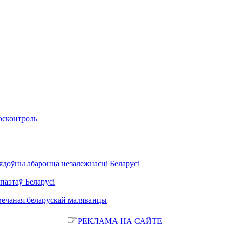
осконтроль
ядоўны абаронца незалежнасці Беларусі
паэтаў Беларусі
вечаная беларускай маляванцы
☞
РЕКЛАМА НА САЙТЕ