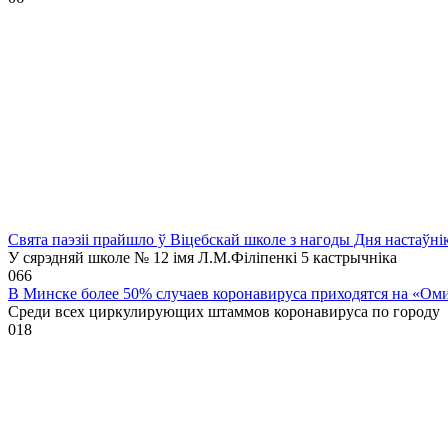
Свята паэзіі прайшло ў Віцебскай школе з нагоды Дня настаўні
У сярэдняй школе № 12 імя Л.М.Філіпенкі 5 кастрычніка
0
66
В Минске более 50% случаев коронавируса приходятся на «Ом
Среди всех циркулирующих штаммов коронавируса по городу
0
18