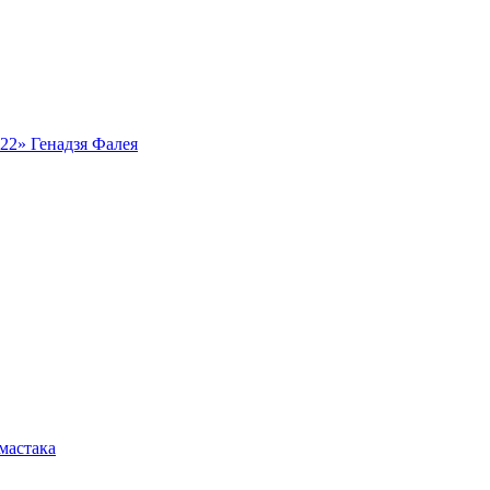
ь22» Генадзя Фалея
мастака