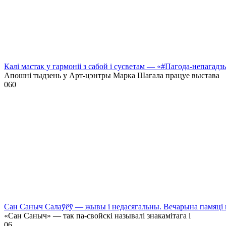
Калі мастак у гармоніі з сабой і сусветам — «#Пагода-непагадз
Апошні тыдзень у Арт-цэнтры Марка Шагала працуе выстава
0
60
Сан Саныч Салаўёў — жывы і недасягальны. Вечарына памяці 
«Сан Саныч» — так па-свойскі называлі знакамітага і
0
6