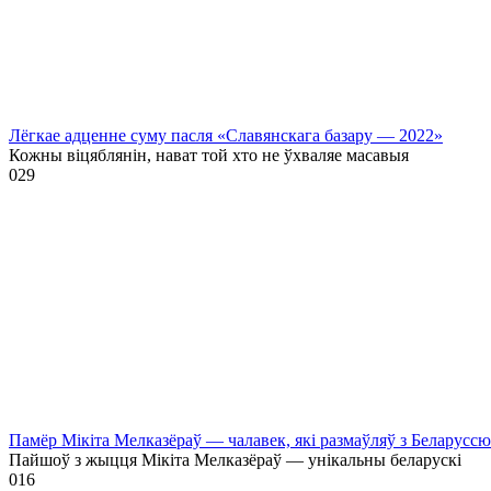
Лёгкае адценне суму пасля «Славянскага базару — 2022»
Кожны віцяблянін, нават той хто не ўхваляе масавыя
0
29
Памёр Мікіта Мелказёраў — чалавек, які размаўляў з Беларусс
Пайшоў з жыцця Мікіта Мелказёраў — унікальны беларускі
0
16