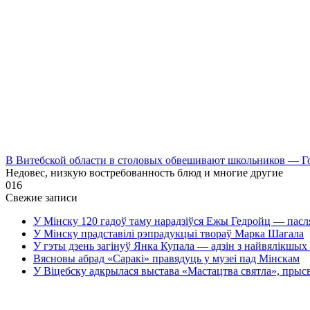
В Витебской области в столовых обвешивают школьников — Г
Недовес, низкую востребованность блюд и многие другие
0
16
Свежие записи
У Мінску 120 гадоў таму нарадзіўся Ежы Гедройц — пасл
У Мінску прадставілі рэпрадукцыі твораў Марка Шагала
У гэты дзень загінуў Янка Купала — адзін з найвялікшых 
Вясновы абрад «Саракі» правядуць у музеі пад Мінскам
У Віцебску адкрылася выстава «Мастацтва святла», прыс