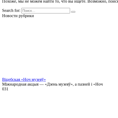
Похоже, мы не можем найти то, что вы ищете. Возможно, поис
Search for:
Новости рубрики
Віцебская «Ноч музеяў»
Міжнародная акцыя — «Дзень музеяў», а пазней і «Ноч
0
31