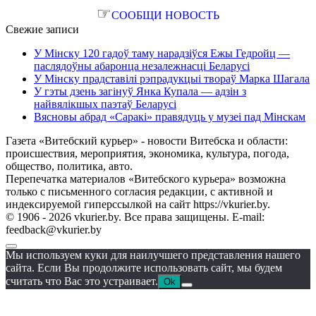
☞
СООБЩИ НОВОСТЬ
Свежие записи
У Мінску 120 гадоў таму нарадзіўся Ежы Гедройц —
паслядоўны абаронца незалежнасці Беларусі
У Мінску прадставілі рэпрадукцыі твораў Марка Шагала
У гэты дзень загінуў Янка Купала — адзін з
найвялікшых паэтаў Беларусі
Вясновы абрад «Саракі» правядуць у музеі пад Мінскам
Газета «Витебский курьер» - новости Витебска и области:
происшествия, мероприятия, экономика, культура, погода,
общество, политика, авто.
Перепечатка материалов «Витебского курьера» возможна
только с письменного согласия редакции, с активной и
индексируемой гиперссылкой на сайт https://vkurier.by.
© 1906 - 2026 vkurier.by. Все права защищены. E-mail:
feedback@vkurier.by
Мы используем куки для наилучшего представления нашего
сайта. Если Вы продолжите использовать сайт, мы будем
считать что Вас это устраивает.
Ok