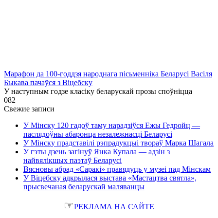
Марафон да 100-годдзя народнага пісьменніка Беларусі Васіля
Быкава пачаўся з Віцебску
У наступным годзе класіку беларускай прозы споўніцца
0
82
Свежие записи
У Мінску 120 гадоў таму нарадзіўся Ежы Гедройц —
паслядоўны абаронца незалежнасці Беларусі
У Мінску прадставілі рэпрадукцыі твораў Марка Шагала
У гэты дзень загінуў Янка Купала — адзін з
найвялікшых паэтаў Беларусі
Вясновы абрад «Саракі» правядуць у музеі пад Мінскам
У Віцебску адкрылася выстава «Мастацтва святла»,
прысвечаная беларускай маляванцы
☞
РЕКЛАМА НА САЙТЕ