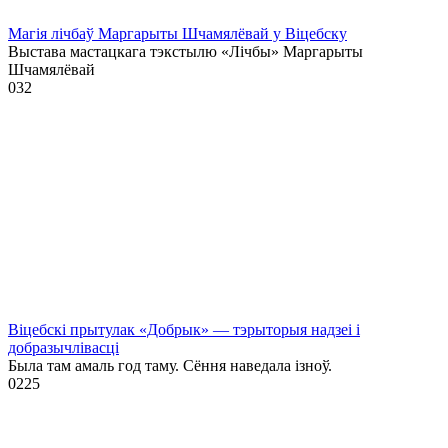
Магія лічбаў Маргарыты Шчамялёвай у Віцебску
Выстава мастацкага тэкстылю «Лічбы» Маргарыты
Шчамялёвай
0
32
Віцебскі прытулак «‎Добрык»‎ — тэрыторыя надзеі і
добразычлівасці
Была там амаль год таму. Сёння наведала ізноў.
0
225