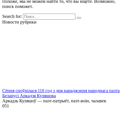
Похоже, мы не можем найти то, что вы ищете. Возможно,
поиск поможет.
Search for:
Новости рубрики
Сёння споўнілася 110 год з дня нараджэння народнага паэта
Беларусі Аркадзя Куляшова
Аркадзь Куляшоў — паэт-патрыёт, паэт-воін, чалавек
0
51