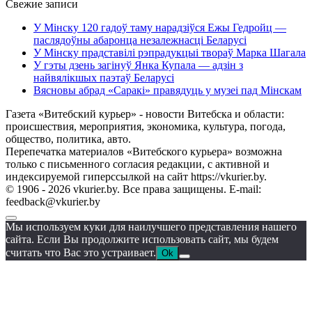
Свежие записи
У Мінску 120 гадоў таму нарадзіўся Ежы Гедройц —
паслядоўны абаронца незалежнасці Беларусі
У Мінску прадставілі рэпрадукцыі твораў Марка Шагала
У гэты дзень загінуў Янка Купала — адзін з
найвялікшых паэтаў Беларусі
Вясновы абрад «Саракі» правядуць у музеі пад Мінскам
Газета «Витебский курьер» - новости Витебска и области:
происшествия, мероприятия, экономика, культура, погода,
общество, политика, авто.
Перепечатка материалов «Витебского курьера» возможна
только с письменного согласия редакции, с активной и
индексируемой гиперссылкой на сайт https://vkurier.by.
© 1906 - 2026 vkurier.by. Все права защищены. E-mail:
feedback@vkurier.by
Мы используем куки для наилучшего представления нашего
сайта. Если Вы продолжите использовать сайт, мы будем
считать что Вас это устраивает.
Ok