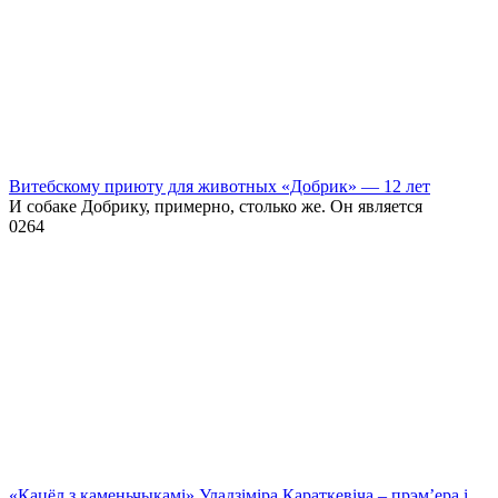
Витебскому приюту для животных «Добрик» — 12 лет
И собаке Добрику, примерно, столько же. Он является
0
264
«Кацёл з каменьчыкамі» Уладзіміра Караткевіча – прэм’ера і