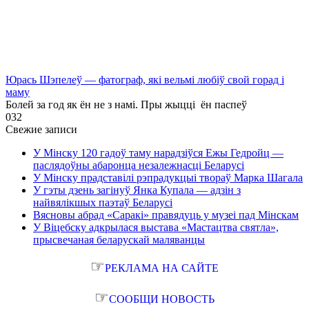
Юрась Шэпелеў — фатограф, які вельмі любіў свой горад і
маму
Болей за год як ён не з намі. Пры жыцці ён паспеў
0
32
Свежие записи
У Мінску 120 гадоў таму нарадзіўся Ежы Гедройц —
паслядоўны абаронца незалежнасці Беларусі
У Мінску прадставілі рэпрадукцыі твораў Марка Шагала
У гэты дзень загінуў Янка Купала — адзін з
найвялікшых паэтаў Беларусі
Вясновы абрад «Саракі» правядуць у музеі пад Мінскам
У Віцебску адкрылася выстава «Мастацтва святла»,
прысвечаная беларускай маляванцы
☞
РЕКЛАМА НА САЙТЕ
☞
СООБЩИ НОВОСТЬ