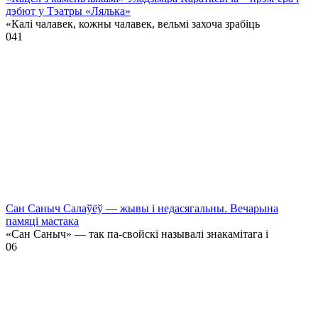
дэбют у Тэатры «Лялька»
«Калі чалавек, кожны чалавек, вельмі захоча зрабіць
0
41
Сан Саныч Салаўёў — жывы і недасягальны. Вечарына
памяці мастака
«Сан Саныч» — так па-свойскі называлі знакамітага і
0
6