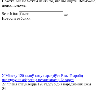
Похоже, мы не можем найти то, что вы ищете. Возможно,
поиск поможет.
Search for:
Новости рубрики
У Мінску 120 гадоў таму нарадзіўся Ежы Гедройц —
паслядоўны абаронца незалежнасці Беларусі
27 ліпеня спаўняецца 120 гадоў з дня нараджэння Ежы
0
4