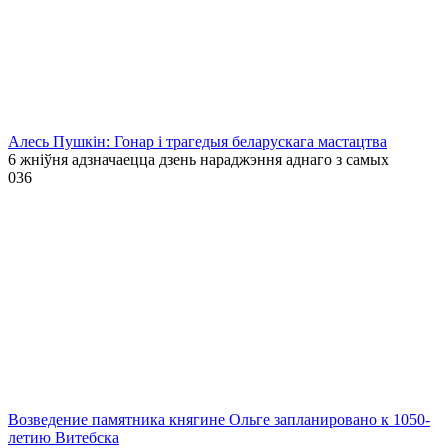
Алесь Пушкін: Гонар і трагедыя беларускага мастацтва
6 жніўня адзначаецца дзень нараджэння аднаго з самых
0
36
Возведение памятника княгине Ольге запланировано к 1050-
летию Витебска