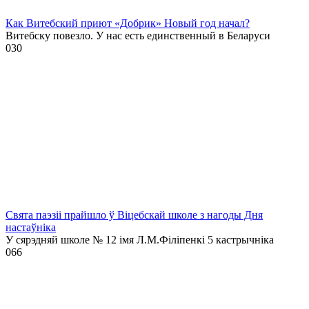
Как Витебский приют «Добрик» Новый год начал?
Витебску повезло. У нас есть единственный в Беларуси
0
30
Свята паэзіі прайшло ў Віцебскай школе з нагоды Дня
настаўніка
У сярэдняй школе № 12 імя Л.М.Філіпенкі 5 кастрычніка
0
66