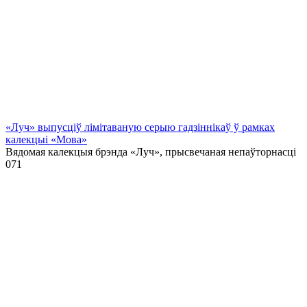
«Луч» выпусціў лiмiтаваную серыю гадзіннікаў ў рамках
калекцыі «Мова»
Вядомая калекцыя брэнда «Луч», прысвечаная непаўторнасці
0
71