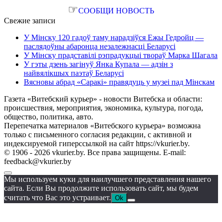
☞
СООБЩИ НОВОСТЬ
Свежие записи
У Мінску 120 гадоў таму нарадзіўся Ежы Гедройц —
паслядоўны абаронца незалежнасці Беларусі
У Мінску прадставілі рэпрадукцыі твораў Марка Шагала
У гэты дзень загінуў Янка Купала — адзін з
найвялікшых паэтаў Беларусі
Вясновы абрад «Саракі» правядуць у музеі пад Мінскам
Газета «Витебский курьер» - новости Витебска и области:
происшествия, мероприятия, экономика, культура, погода,
общество, политика, авто.
Перепечатка материалов «Витебского курьера» возможна
только с письменного согласия редакции, с активной и
индексируемой гиперссылкой на сайт https://vkurier.by.
© 1906 - 2026 vkurier.by. Все права защищены. E-mail:
feedback@vkurier.by
Мы используем куки для наилучшего представления нашего
сайта. Если Вы продолжите использовать сайт, мы будем
считать что Вас это устраивает.
Ok