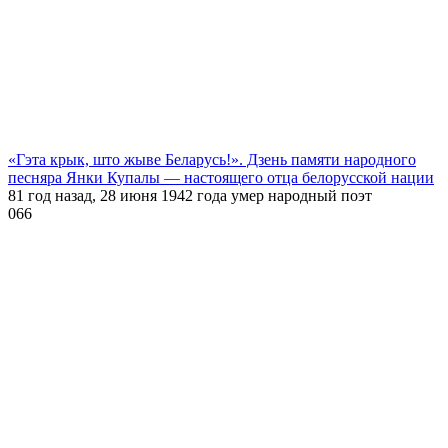
«Гэта крык, што жыве Беларусь!». Дзень памяти народного
песняра Янки Купалы — настоящего отца белорусской нации
81 год назад, 28 июня 1942 года умер народный поэт
0
66