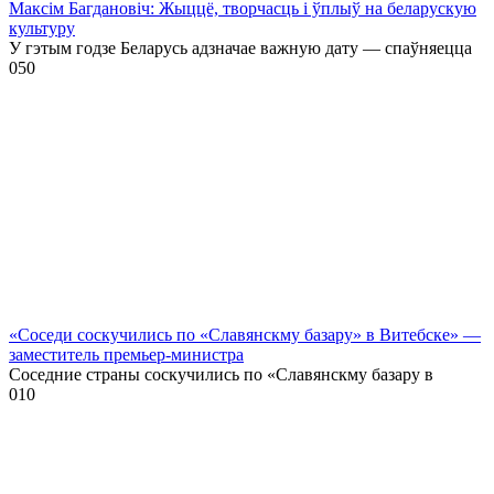
Максім Багдановіч: Жыццё, творчасць і ўплыў на беларускую
культуру
У гэтым годзе Беларусь адзначае важную дату — спаўняецца
0
50
«Соседи соскучились по «Славянскму базару» в Витебске» —
заместитель премьер-министра
Соседние страны соскучились по «Славянскму базару в
0
10