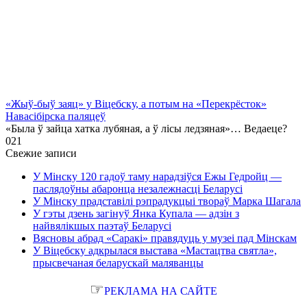
«Жыў-быў заяц» у Віцебску, а потым на «Перекрёсток»
Навасібірска паляцеў
«Была ў зайца хатка лубяная, а ў лісы ледзяная»… Ведаеце?
0
21
Свежие записи
У Мінску 120 гадоў таму нарадзіўся Ежы Гедройц —
паслядоўны абаронца незалежнасці Беларусі
У Мінску прадставілі рэпрадукцыі твораў Марка Шагала
У гэты дзень загінуў Янка Купала — адзін з
найвялікшых паэтаў Беларусі
Вясновы абрад «Саракі» правядуць у музеі пад Мінскам
У Віцебску адкрылася выстава «Мастацтва святла»,
прысвечаная беларускай маляванцы
☞
РЕКЛАМА НА САЙТЕ