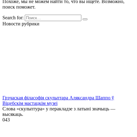
Похоже, мы не можем найти то, что вы ищете. Возможно,
поиск поможет.
Search for:
Новости рубрики
Грэчаская філасофія скульптара Аляксандра Шаппо ў
Віцебскім мастацкім музеі
Слова «скульптура» у перакладзе з латыні значыць —
высякаць.
0
43