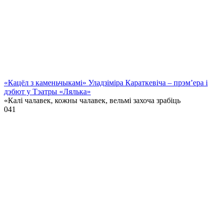
«Кацёл з каменьчыкамі» Уладзіміра Караткевіча – прэм’ера і
дэбют у Тэатры «Лялька»
«Калі чалавек, кожны чалавек, вельмі захоча зрабіць
0
41