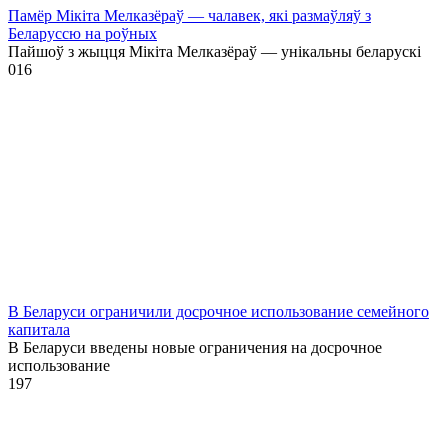
Памёр Мікіта Мелказёраў — чалавек, які размаўляў з
Беларуссю на роўных
Пайшоў з жыцця Мікіта Мелказёраў — унікальны беларускі
0
16
В Беларуси ограничили досрочное использование семейного
капитала
В Беларуси введены новые ограничения на досрочное
использование
1
97