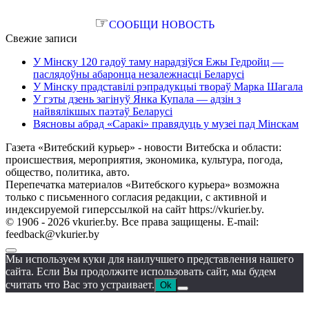
☞
СООБЩИ НОВОСТЬ
Свежие записи
У Мінску 120 гадоў таму нарадзіўся Ежы Гедройц —
паслядоўны абаронца незалежнасці Беларусі
У Мінску прадставілі рэпрадукцыі твораў Марка Шагала
У гэты дзень загінуў Янка Купала — адзін з
найвялікшых паэтаў Беларусі
Вясновы абрад «Саракі» правядуць у музеі пад Мінскам
Газета «Витебский курьер» - новости Витебска и области:
происшествия, мероприятия, экономика, культура, погода,
общество, политика, авто.
Перепечатка материалов «Витебского курьера» возможна
только с письменного согласия редакции, с активной и
индексируемой гиперссылкой на сайт https://vkurier.by.
© 1906 - 2026 vkurier.by. Все права защищены. E-mail:
feedback@vkurier.by
Мы используем куки для наилучшего представления нашего
сайта. Если Вы продолжите использовать сайт, мы будем
считать что Вас это устраивает.
Ok