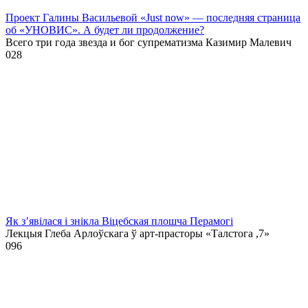
Проект Галины Васильевой «Just now» — последняя страница
об «УНОВИС». А будет ли продолжение?
Всего три года звезда и бог супрематизма Казимир Малевич
0
28
Як з’явілася і знікла Віцебская плошча Перамогі
Лекцыя Глеба Арлоўскага ў арт-прасторы «Талстога ,7»
0
96