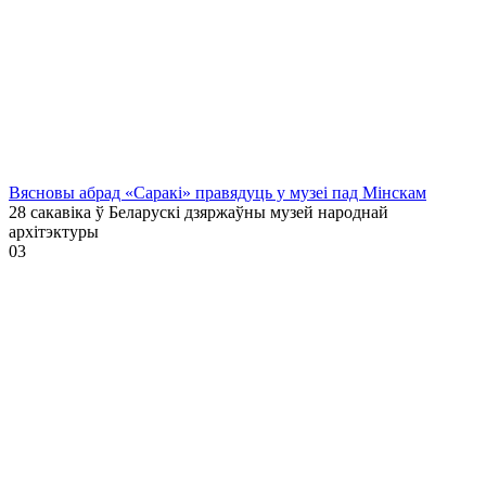
Вясновы абрад «Саракі» правядуць у музеі пад Мінскам
28 сакавіка ў Беларускі дзяржаўны музей народнай
архітэктуры
0
3