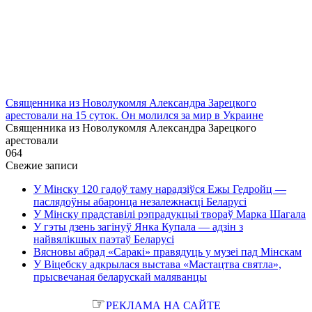
Священника из Новолукомля Александра Зарецкого
арестовали на 15 суток. Он молился за мир в Украине
Священника из Новолукомля Александра Зарецкого
арестовали
0
64
Свежие записи
У Мінску 120 гадоў таму нарадзіўся Ежы Гедройц —
паслядоўны абаронца незалежнасці Беларусі
У Мінску прадставілі рэпрадукцыі твораў Марка Шагала
У гэты дзень загінуў Янка Купала — адзін з
найвялікшых паэтаў Беларусі
Вясновы абрад «Саракі» правядуць у музеі пад Мінскам
У Віцебску адкрылася выстава «Мастацтва святла»,
прысвечаная беларускай маляванцы
☞
РЕКЛАМА НА САЙТЕ