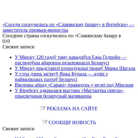
«Соседи соскучились по «Славянскму базару» в Витебске» —
заместитель премьер-министра
Соседние страны соскучились по «Славянскму базару в
0
10
Свежие записи
У Мінску 120 гадоў таму нарадзіўся Ежы Гедройц —
паслядоўны абаронца незалежнасці Беларусі
У Мінску прадставілі рэпрадукцыі твораў Марка Шагала
У гэты дзень загінуў Янка Купала — адзін з
найвялікшых паэтаў Беларусі
Вясновы абрад «Саракі» правядуць у музеі пад Мінскам
У Віцебску адкрылася выстава «Мастацтва святла»,
прысвечаная беларускай маляванцы
☞
РЕКЛАМА НА САЙТЕ
☞
СООБЩИ НОВОСТЬ
Свежие записи