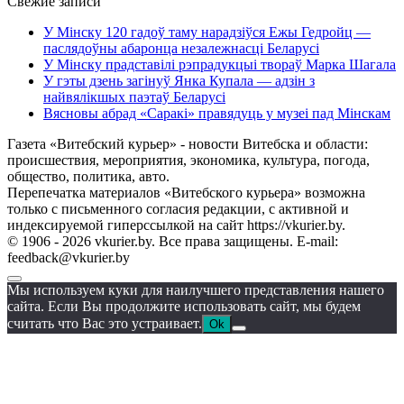
Свежие записи
У Мінску 120 гадоў таму нарадзіўся Ежы Гедройц —
паслядоўны абаронца незалежнасці Беларусі
У Мінску прадставілі рэпрадукцыі твораў Марка Шагала
У гэты дзень загінуў Янка Купала — адзін з
найвялікшых паэтаў Беларусі
Вясновы абрад «Саракі» правядуць у музеі пад Мінскам
Газета «Витебский курьер» - новости Витебска и области:
происшествия, мероприятия, экономика, культура, погода,
общество, политика, авто.
Перепечатка материалов «Витебского курьера» возможна
только с письменного согласия редакции, с активной и
индексируемой гиперссылкой на сайт https://vkurier.by.
© 1906 - 2026 vkurier.by. Все права защищены. E-mail:
feedback@vkurier.by
Мы используем куки для наилучшего представления нашего
сайта. Если Вы продолжите использовать сайт, мы будем
считать что Вас это устраивает.
Ok