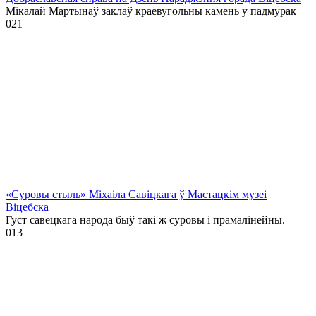
Мікалай Мартынаў заклаў краевугольны камень у падмурак
0
21
«Суровы стыль» Міхаіла Савіцкага ў Мастацкім музеі
Віцебска
Густ савецкага народа быў такі ж суровы і прамалінейны.
0
13