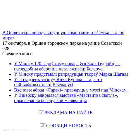
В Орше открыли скульптурную композицию «Семья – залог
мира»
17 сентября, в Орше в городском парке на улице Советской
0
28
Свежие записи
У Мінску 120 гадоў таму нарадзіўся Ежы Гедройц —
паслядоўны абаронца незалежнасці Беларусі
У Мінску прадставілі рэпрадукцыі твораў Марка Шагала
У гэты дзень загінуў Янка Купала — адзін з
найвялікшых паэтаў Беларусі
Вясновы абрад «Саракі» правядуць у музеі пад Мінскам
У Віцебску адкрылася выстава «Мастацтва святла»,
прысвечаная беларускай маляванцы
☞
РЕКЛАМА НА САЙТЕ
☞
СООБЩИ НОВОСТЬ