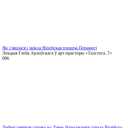
Як з’явілася і знікла Віцебская плошча Перамогі
Лекцыя Глеба Арлоўскага ў арт-прасторы «Талстога ,7»
0
96
Добраславёная справа на Дзень Нараджэння горада Віцебска