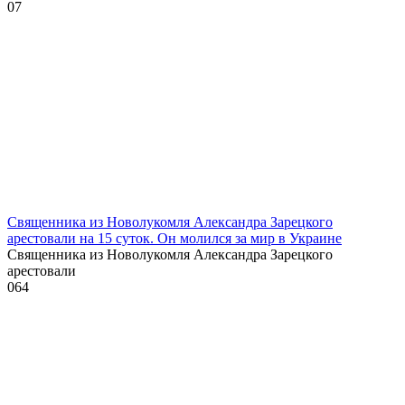
0
7
Священника из Новолукомля Александра Зарецкого
арестовали на 15 суток. Он молился за мир в Украине
Священника из Новолукомля Александра Зарецкого
арестовали
0
64