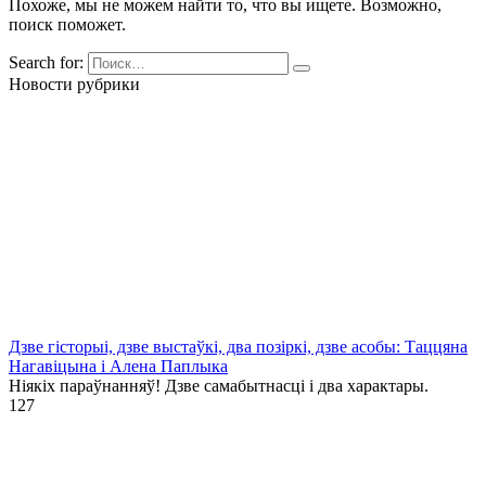
Похоже, мы не можем найти то, что вы ищете. Возможно,
поиск поможет.
Search for:
Новости рубрики
Дзве гісторыі, дзве выстаўкі, два позіркі, дзве асобы: Таццяна
Нагавіцына і Алена Паплыка
Ніякіх параўнанняў! Дзве самабытнасці і два характары.
1
27