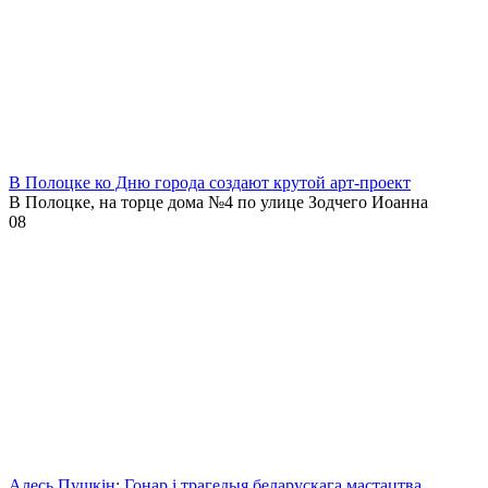
В Полоцке ко Дню города создают крутой арт-проект
В Полоцке, на торце дома №4 по улице Зодчего Иоанна
0
8
Алесь Пушкін: Гонар і трагедыя беларускага мастацтва