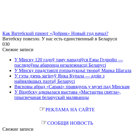
Как Витебский приют «Добрик» Новый год начал?
Витебску повезло. У нас есть единственный в Беларуси
0
30
Свежие записи
У Мінску 120 гадоў таму нарадзіўся Ежы Гедройц —
паслядоўны абаронца незалежнасці Беларусі
У Мінску прадставілі рэпрадукцыі твораў Марка Шагала
У гэты дзень загінуў Янка Купала — адзін з
найвялікшых паэтаў Беларусі
Вясновы абрад «Саракі» правядуць у музеі пад Мінскам
У Віцебску адкрылася выстава «Мастацтва святла»,
прысвечаная беларускай маляванцы
☞
РЕКЛАМА НА САЙТЕ
☞
СООБЩИ НОВОСТЬ
Свежие записи