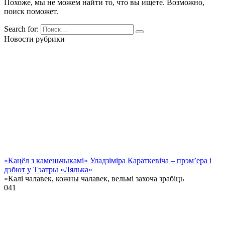
Похоже, мы не можем найти то, что вы ищете. Возможно,
поиск поможет.
Search for:
Новости рубрики
«Кацёл з каменьчыкамі» Уладзіміра Караткевіча – прэм’ера і
дэбют у Тэатры «Лялька»
«Калі чалавек, кожны чалавек, вельмі захоча зрабіць
0
41