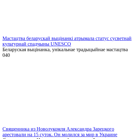
Мастацтва беларускай выцінанкі атрымала статус сусветнай
культурнай спадчыны UNESCO
Беларуская выцінанка, унікальнае традыцыйнае мастацтва
0
40
Священника из Новолукомля Александра Зарецкого
арестовали на 15 суток. Он молился за мир в Украине