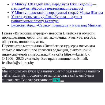
У Мінску 120 гадоў таму нарадзіўся Ежы Гедройц —
паслядоўны абаронца незалежнасці Беларусі
У Мінску прадставілі рэпрадукцыі твораў Марка Шагала
У гэты дзень загінуў Янка Купала — адзін з
найвялікшых паэтаў Беларусі
Вясновы абрад «Саракі» правядуць у музеі пад Мінскам
Газета «Витебский курьер» - новости Витебска и области:
происшествия, мероприятия, экономика, культура, погода,
общество, политика, авто.
Перепечатка материалов «Витебского курьера» возможна
только с письменного согласия редакции, с активной и
индексируемой гиперссылкой на сайт https://vkurier.by.
© 1906 - 2026 vkurier.by. Все права защищены. E-mail:
feedback@vkurier.by
Мы используем куки для наилучшего представления нашего
сайта. Если Вы продолжите использовать сайт, мы будем
считать что Вас это устраивает.
Ok