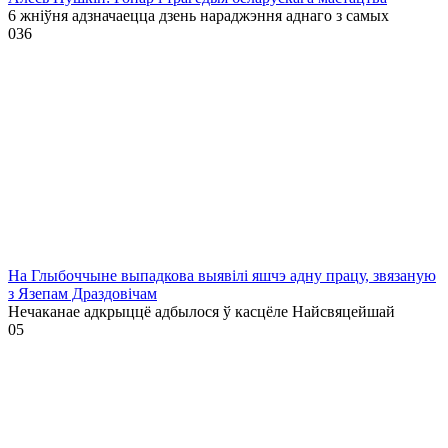
6 жніўня адзначаецца дзень нараджэння аднаго з самых
0
36
На Глыбоччыне выпадкова выявілі яшчэ адну працу, звязаную
з Язепам Драздовічам
Нечаканае адкрыццё адбылося ў касцёле Найсвяцейшай
0
5