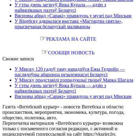
У гэты дзень загінуў Янка Купала — адзін з
найвялікшых паэтаў Беларусі
Вясновы абрад «Саракі» правядуць у музеі пад Мінскам
У Віцебску адкрылася выстава «Мастацтва святла»,
прысвечаная беларускай маляванцы
☞
РЕКЛАМА НА САЙТЕ
☞
СООБЩИ НОВОСТЬ
Свежие записи
У Мінску 120 гадоў таму нарадзіўся Ежы Гедройц —
паслядоўны абаронца незалежнасці Беларусі
У Мінску прадставілі рэпрадукцыі твораў Марка Шагала
У гэты дзень загінуў Янка Купала — адзін з
найвялікшых паэтаў Беларусі
Вясновы абрад «Саракі» правядуць у музеі пад Мінскам
Газета «Витебский курьер» - новости Витебска и области:
происшествия, мероприятия, экономика, культура, погода,
общество, политика, авто.
Перепечатка материалов «Витебского курьера» возможна
только с письменного согласия редакции, с активной и
индексируемой гиперссылкой на сайт https://vkurier.by.