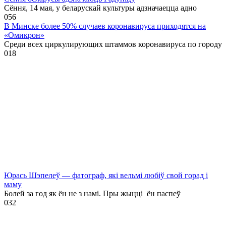
Сёння, 14 мая, у беларускай культуры адзначаецца адно
0
56
В Минске более 50% случаев коронавируса приходятся на
«Омикрон»
Среди всех циркулирующих штаммов коронавируса по городу
0
18
Юрась Шэпелеў — фатограф, які вельмі любіў свой горад і
маму
Болей за год як ён не з намі. Пры жыцці ён паспеў
0
32