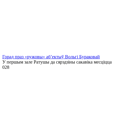
Горад праз «ружовы» аб’ектыў Вольгі Бураковай
У першым зале Ратушы да сярэдзіны сакавіка месціцца
0
28