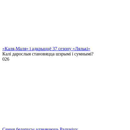
«Каля-Маля» і адкрыццё 37 сезону «Лялькі»
Калі дарослыя становяцца шэрымі і сумнымі?
0
26
Сення беларусы адзначаюць Радуніцу