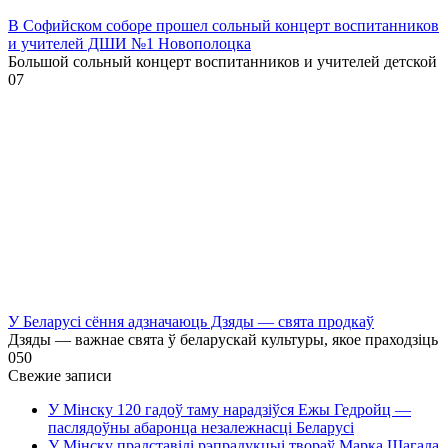
В Софийском соборе прошел сольный концерт воспитанников
и учителей ДШИ №1 Новополоцка
Большой сольный концерт воспитанников и учителей детской
0
7
У Беларусі сёння адзначаюць Дзяды — свята продкаў
Дзяды — важнае свята ў беларускай культуры, якое праходзіць
0
50
Свежие записи
У Мінску 120 гадоў таму нарадзіўся Ежы Гедройц —
паслядоўны абаронца незалежнасці Беларусі
У Мінску прадставілі рэпрадукцыі твораў Марка Шагала