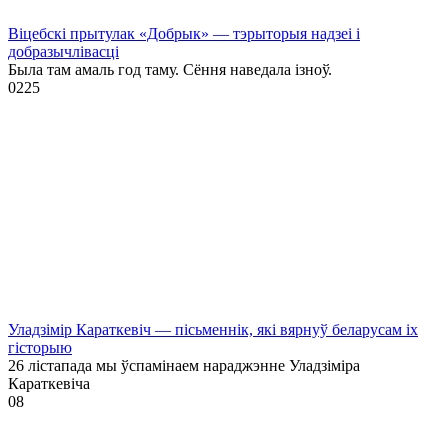
Віцебскі прытулак «‎Добрык»‎ — тэрыторыя надзеі і
добразычлівасці
Была там амаль год таму. Сёння наведала ізноў.
0
225
Уладзімір Караткевіч — пісьменнік, які вярнуў беларусам іх
гісторыю
26 лістапада мы ўспамінаем нараджэнне Уладзіміра
Караткевіча
0
8