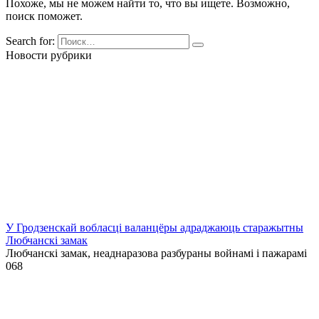
Похоже, мы не можем найти то, что вы ищете. Возможно,
поиск поможет.
Search for:
Новости рубрики
У Гродзенскай вобласці валанцёры адраджаюць старажытны
Любчанскі замак
Любчанскі замак, неаднаразова разбураны войнамі і пажарамі
0
68