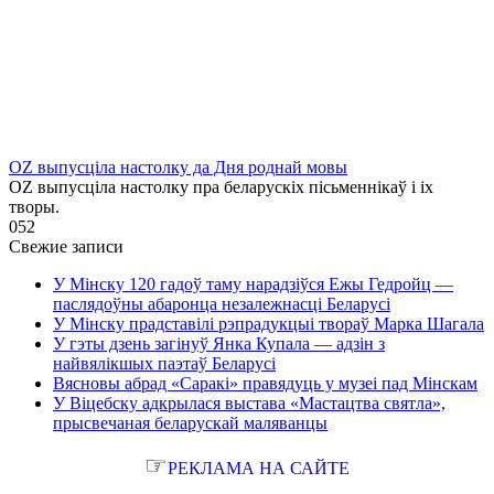
OZ выпусціла настолку да Дня роднай мовы
OZ выпусціла настолку пра беларускіх пісьменнікаў і іх
творы.
0
52
Свежие записи
У Мінску 120 гадоў таму нарадзіўся Ежы Гедройц —
паслядоўны абаронца незалежнасці Беларусі
У Мінску прадставілі рэпрадукцыі твораў Марка Шагала
У гэты дзень загінуў Янка Купала — адзін з
найвялікшых паэтаў Беларусі
Вясновы абрад «Саракі» правядуць у музеі пад Мінскам
У Віцебску адкрылася выстава «Мастацтва святла»,
прысвечаная беларускай маляванцы
☞
РЕКЛАМА НА САЙТЕ