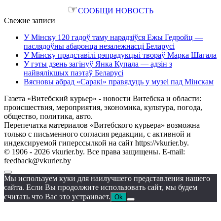
☞
СООБЩИ НОВОСТЬ
Свежие записи
У Мінску 120 гадоў таму нарадзіўся Ежы Гедройц —
паслядоўны абаронца незалежнасці Беларусі
У Мінску прадставілі рэпрадукцыі твораў Марка Шагала
У гэты дзень загінуў Янка Купала — адзін з
найвялікшых паэтаў Беларусі
Вясновы абрад «Саракі» правядуць у музеі пад Мінскам
Газета «Витебский курьер» - новости Витебска и области:
происшествия, мероприятия, экономика, культура, погода,
общество, политика, авто.
Перепечатка материалов «Витебского курьера» возможна
только с письменного согласия редакции, с активной и
индексируемой гиперссылкой на сайт https://vkurier.by.
© 1906 - 2026 vkurier.by. Все права защищены. E-mail:
feedback@vkurier.by
Мы используем куки для наилучшего представления нашего
сайта. Если Вы продолжите использовать сайт, мы будем
считать что Вас это устраивает.
Ok