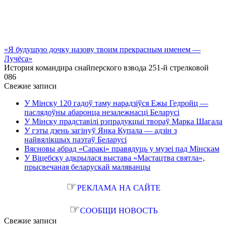
«Я будущую дочку назову твоим прекрасным именем —
Лучёса»
История командира снайперского взвода 251-й стрелковой
0
86
Свежие записи
У Мінску 120 гадоў таму нарадзіўся Ежы Гедройц —
паслядоўны абаронца незалежнасці Беларусі
У Мінску прадставілі рэпрадукцыі твораў Марка Шагала
У гэты дзень загінуў Янка Купала — адзін з
найвялікшых паэтаў Беларусі
Вясновы абрад «Саракі» правядуць у музеі пад Мінскам
У Віцебску адкрылася выстава «Мастацтва святла»,
прысвечаная беларускай маляванцы
☞
РЕКЛАМА НА САЙТЕ
☞
СООБЩИ НОВОСТЬ
Свежие записи