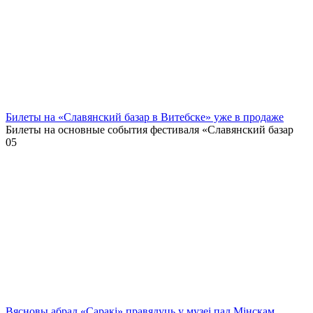
Билеты на «Славянский базар в Витебске» уже в продаже
Билеты на основные события фестиваля «Славянский базар
0
5
Вясновы абрад «Саракі» правядуць у музеі пад Мінскам