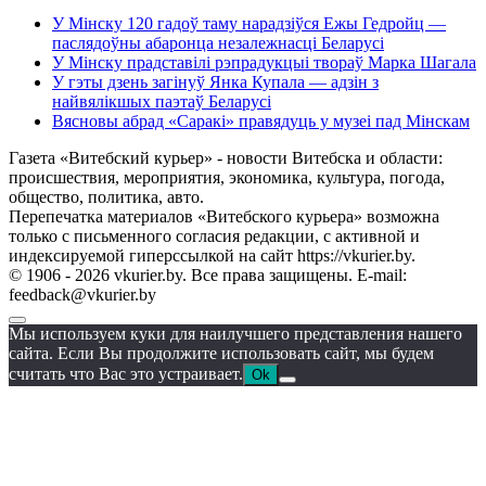
У Мінску 120 гадоў таму нарадзіўся Ежы Гедройц —
паслядоўны абаронца незалежнасці Беларусі
У Мінску прадставілі рэпрадукцыі твораў Марка Шагала
У гэты дзень загінуў Янка Купала — адзін з
найвялікшых паэтаў Беларусі
Вясновы абрад «Саракі» правядуць у музеі пад Мінскам
Газета «Витебский курьер» - новости Витебска и области:
происшествия, мероприятия, экономика, культура, погода,
общество, политика, авто.
Перепечатка материалов «Витебского курьера» возможна
только с письменного согласия редакции, с активной и
индексируемой гиперссылкой на сайт https://vkurier.by.
© 1906 - 2026 vkurier.by. Все права защищены. E-mail:
feedback@vkurier.by
Мы используем куки для наилучшего представления нашего
сайта. Если Вы продолжите использовать сайт, мы будем
считать что Вас это устраивает.
Ok