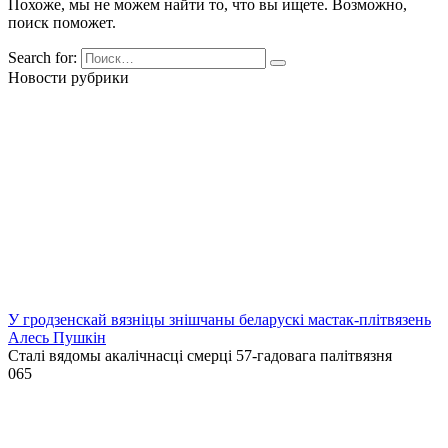
Похоже, мы не можем найти то, что вы ищете. Возможно,
поиск поможет.
Search for:
Новости рубрики
У гродзенскай вязніцы знішчаны беларускі мастак-плітвязень
Алесь Пушкін
Сталі вядомы акалічнасці смерці 57-гадовага палітвязня
0
65