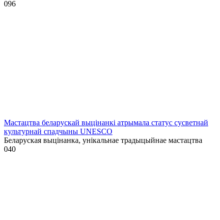
0
96
Мастацтва беларускай выцінанкі атрымала статус сусветнай
культурнай спадчыны UNESCO
Беларуская выцінанка, унікальнае традыцыйнае мастацтва
0
40