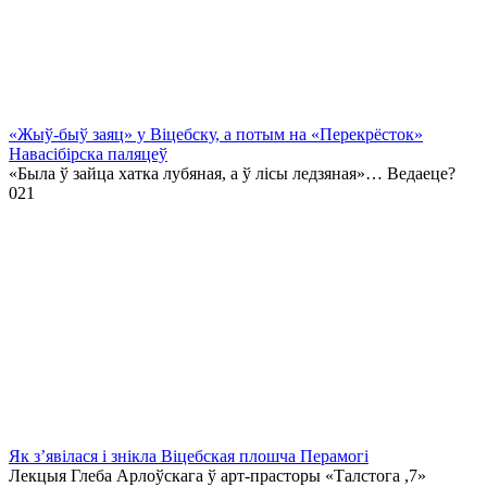
«Жыў-быў заяц» у Віцебску, а потым на «Перекрёсток»
Навасібірска паляцеў
«Была ў зайца хатка лубяная, а ў лісы ледзяная»… Ведаеце?
0
21
Як з’явілася і знікла Віцебская плошча Перамогі
Лекцыя Глеба Арлоўскага ў арт-прасторы «Талстога ,7»