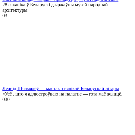
28 сакавіка ў Беларускі дзяржаўны музей народнай
архітэктуры
0
3
Леанід Шчамялёў — мастак з вялікай Беларускай літары
«Усё , што я адлюстроўваю на палатне — гэта маё жыццё.
0
30