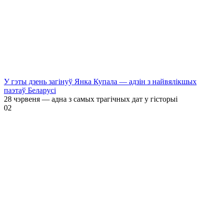
У гэты дзень загінуў Янка Купала — адзін з найвялікшых
паэтаў Беларусі
28 чэрвеня — адна з самых трагічных дат у гісторыі
0
2