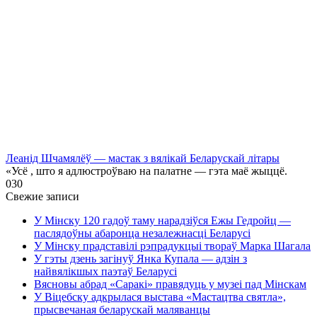
Леанід Шчамялёў — мастак з вялікай Беларускай літары
«Усё , што я адлюстроўваю на палатне — гэта маё жыццё.
0
30
Свежие записи
У Мінску 120 гадоў таму нарадзіўся Ежы Гедройц —
паслядоўны абаронца незалежнасці Беларусі
У Мінску прадставілі рэпрадукцыі твораў Марка Шагала
У гэты дзень загінуў Янка Купала — адзін з
найвялікшых паэтаў Беларусі
Вясновы абрад «Саракі» правядуць у музеі пад Мінскам
У Віцебску адкрылася выстава «Мастацтва святла»,
прысвечаная беларускай маляванцы