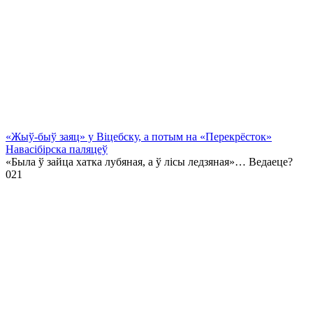
«Жыў-быў заяц» у Віцебску, а потым на «Перекрёсток»
Навасібірска паляцеў
«Была ў зайца хатка лубяная, а ў лісы ледзяная»… Ведаеце?
0
21