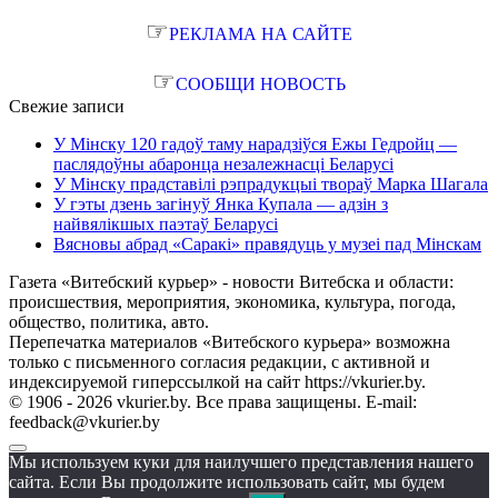
☞
РЕКЛАМА НА САЙТЕ
☞
СООБЩИ НОВОСТЬ
Свежие записи
У Мінску 120 гадоў таму нарадзіўся Ежы Гедройц —
паслядоўны абаронца незалежнасці Беларусі
У Мінску прадставілі рэпрадукцыі твораў Марка Шагала
У гэты дзень загінуў Янка Купала — адзін з
найвялікшых паэтаў Беларусі
Вясновы абрад «Саракі» правядуць у музеі пад Мінскам
Газета «Витебский курьер» - новости Витебска и области:
происшествия, мероприятия, экономика, культура, погода,
общество, политика, авто.
Перепечатка материалов «Витебского курьера» возможна
только с письменного согласия редакции, с активной и
индексируемой гиперссылкой на сайт https://vkurier.by.
© 1906 - 2026 vkurier.by. Все права защищены. E-mail:
feedback@vkurier.by
Мы используем куки для наилучшего представления нашего
сайта. Если Вы продолжите использовать сайт, мы будем