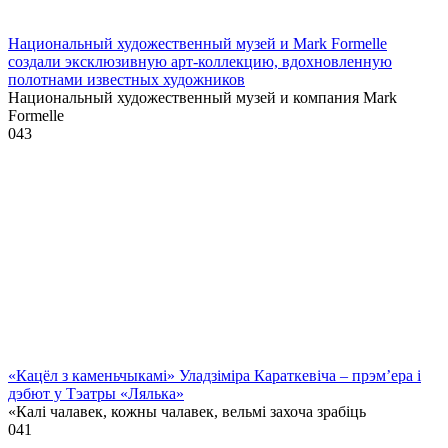
Национальный художественный музей и Mark Formelle
создали эксклюзивную арт-коллекцию, вдохновленную
полотнами известных художников
Национальный художественный музей и компания Mark
Formelle
0
43
«Кацёл з каменьчыкамі» Уладзіміра Караткевіча – прэм’ера і
дэбют у Тэатры «Лялька»
«Калі чалавек, кожны чалавек, вельмі захоча зрабіць
0
41