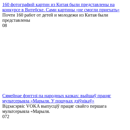
160 фотографий картин из Китая были представлены на
конкурсе в Витебске. Сами картины «не смогли приехать»
Почти 160 работ от детей и молодежи из Китая были
представлены
0
8
Сямейнае фэнтэзі па народных казках: выйшаў працяг
мультсерыяла «Марыля. У пошуках дзіўнікаў»
Відэасэрвіс VOKA выпусціў працяг свайго першага
мультсерыяла «Марыля.
0
72