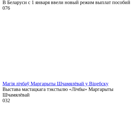
В Беларуси с 1 января ввели новый режим выплат пособий
0
76
Магія лічбаў Маргарыты Шчамялёвай у Віцебску
Выстава мастацкага тэкстылю «Лічбы» Маргарыты
Шчамялёвай
0
32