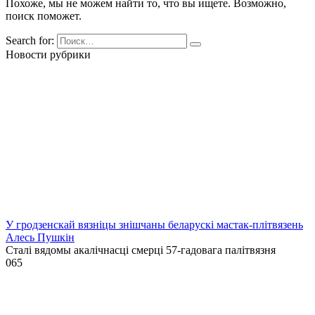
Похоже, мы не можем найти то, что вы ищете. Возможно,
поиск поможет.
Search for:
Новости рубрики
У гродзенскай вязніцы знішчаны беларускі мастак-плітвязень
Алесь Пушкін
Сталі вядомы акалічнасці смерці 57-гадовага палітвязня
0
65