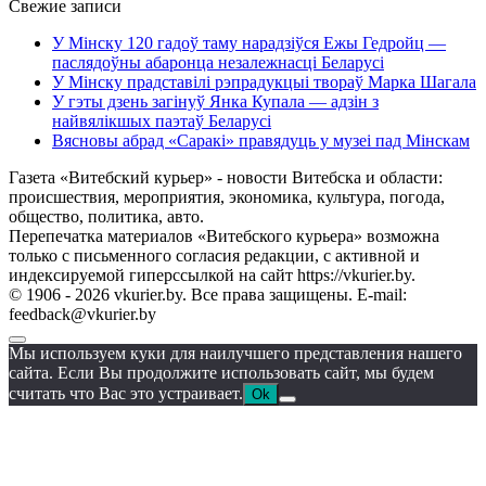
Свежие записи
У Мінску 120 гадоў таму нарадзіўся Ежы Гедройц —
паслядоўны абаронца незалежнасці Беларусі
У Мінску прадставілі рэпрадукцыі твораў Марка Шагала
У гэты дзень загінуў Янка Купала — адзін з
найвялікшых паэтаў Беларусі
Вясновы абрад «Саракі» правядуць у музеі пад Мінскам
Газета «Витебский курьер» - новости Витебска и области:
происшествия, мероприятия, экономика, культура, погода,
общество, политика, авто.
Перепечатка материалов «Витебского курьера» возможна
только с письменного согласия редакции, с активной и
индексируемой гиперссылкой на сайт https://vkurier.by.
© 1906 - 2026 vkurier.by. Все права защищены. E-mail:
feedback@vkurier.by
Мы используем куки для наилучшего представления нашего
сайта. Если Вы продолжите использовать сайт, мы будем
считать что Вас это устраивает.
Ok