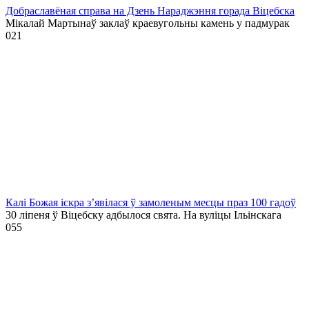
Добраславёная справа на Дзень Нараджэння горада Віцебска
Мікалай Мартынаў заклаў краевугольны камень у падмурак
0
21
Калі Божая іскра з’явілася ў замоленым месцы праз 100 гадоў
30 ліпеня ў Віцебску адбылося свята. На вуліцы Ільінскага
0
55