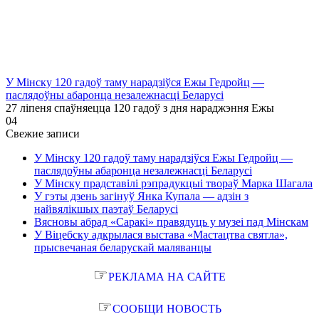
У Мінску 120 гадоў таму нарадзіўся Ежы Гедройц —
паслядоўны абаронца незалежнасці Беларусі
27 ліпеня спаўняецца 120 гадоў з дня нараджэння Ежы
0
4
Свежие записи
У Мінску 120 гадоў таму нарадзіўся Ежы Гедройц —
паслядоўны абаронца незалежнасці Беларусі
У Мінску прадставілі рэпрадукцыі твораў Марка Шагала
У гэты дзень загінуў Янка Купала — адзін з
найвялікшых паэтаў Беларусі
Вясновы абрад «Саракі» правядуць у музеі пад Мінскам
У Віцебску адкрылася выстава «Мастацтва святла»,
прысвечаная беларускай маляванцы
☞
РЕКЛАМА НА САЙТЕ
☞
СООБЩИ НОВОСТЬ