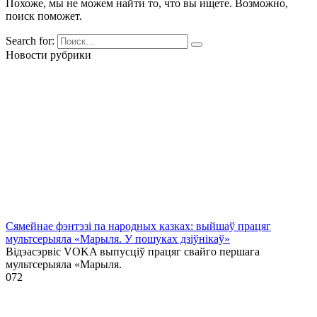
Похоже, мы не можем найти то, что вы ищете. Возможно,
поиск поможет.
Search for:
Новости рубрики
Сямейнае фэнтэзі па народных казках: выйшаў працяг
мультсерыяла «Марыля. У пошуках дзіўнікаў»
Відэасэрвіс VOKA выпусціў працяг свайго першага
мультсерыяла «Марыля.
0
72