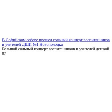
В Софийском соборе прошел сольный концерт воспитанников
и учителей ДШИ №1 Новополоцка
Большой сольный концерт воспитанников и учителей детской
0
7