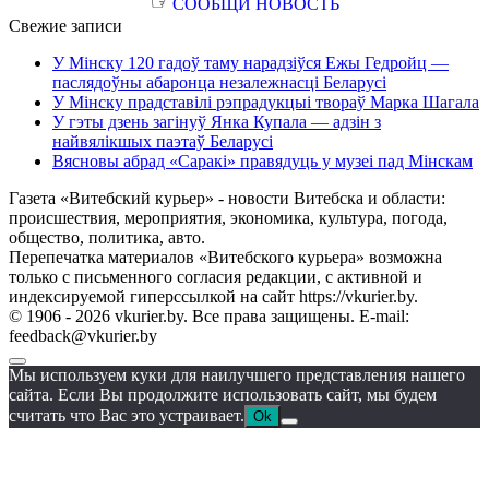
☞
СООБЩИ НОВОСТЬ
Свежие записи
У Мінску 120 гадоў таму нарадзіўся Ежы Гедройц —
паслядоўны абаронца незалежнасці Беларусі
У Мінску прадставілі рэпрадукцыі твораў Марка Шагала
У гэты дзень загінуў Янка Купала — адзін з
найвялікшых паэтаў Беларусі
Вясновы абрад «Саракі» правядуць у музеі пад Мінскам
Газета «Витебский курьер» - новости Витебска и области:
происшествия, мероприятия, экономика, культура, погода,
общество, политика, авто.
Перепечатка материалов «Витебского курьера» возможна
только с письменного согласия редакции, с активной и
индексируемой гиперссылкой на сайт https://vkurier.by.
© 1906 - 2026 vkurier.by. Все права защищены. E-mail:
feedback@vkurier.by
Мы используем куки для наилучшего представления нашего
сайта. Если Вы продолжите использовать сайт, мы будем
считать что Вас это устраивает.
Ok