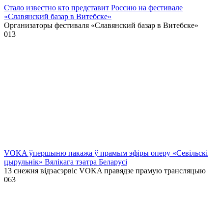
Стало известно кто представит Россию на фестивале
«Славянский базар в Витебске»
Организаторы фестиваля «Славянский базар в Витебске»
0
13
VOKA ўпершыню пакажа ў прамым эфіры оперу «Севільскі
цырульнік» Вялікага тэатра Беларусі
13 снежня відэасэрвіс VOKA правядзе прамую трансляцыю
0
63