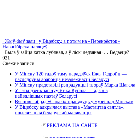
«Жыў-быў заяц» у Віцебску, а потым на «Перекрёсток»
Навасібірска паляцеў
«Была ў зайца хатка лубяная, а ў лісы ледзяная»… Ведаеце?
0
21
Свежие записи
У Мінску 120 гадоў таму нарадзіўся Ежы Гедройц —
паслядоўны абаронца незалежнасці Беларусі
У Мінску прадставілі рэпрадукцыі твораў Марка Шагала
У гэты дзень загінуў Янка Купала — адзін з
найвялікшых паэтаў Беларусі
Вясновы абрад «Саракі» правядуць у музеі пад Мінскам
У Віцебску адкрылася выстава «Мастацтва святла»,
прысвечаная беларускай маляванцы
☞
РЕКЛАМА НА САЙТЕ