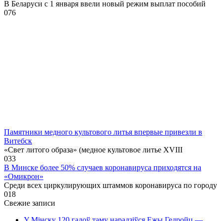
В Беларуси с 1 января ввели новый режим выплат пособий
0
76
Памятники медного культового литья впервые привезли в
Витебск
«Свет литого образа» (медное культовое литье XVIII
0
33
В Минске более 50% случаев коронавируса приходятся на
«Омикрон»
Среди всех циркулирующих штаммов коронавируса по городу
0
18
Свежие записи
У Мінску 120 гадоў таму нарадзіўся Ежы Гедройц —