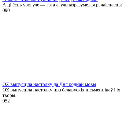
А ці ёсць увогуле — гэта агульназразумелая рэчаіснасць?
0
90
OZ выпусціла настолку да Дня роднай мовы
OZ выпусціла настолку пра беларускіх пісьменнікаў і іх
творы.
0
52