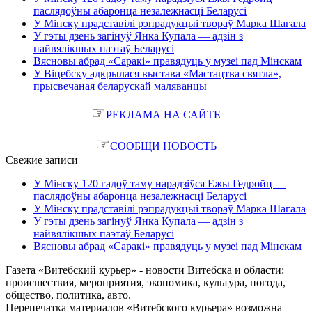
паслядоўны абаронца незалежнасці Беларусі
У Мінску прадставілі рэпрадукцыі твораў Марка Шагала
У гэты дзень загінуў Янка Купала — адзін з
найвялікшых паэтаў Беларусі
Вясновы абрад «Саракі» правядуць у музеі пад Мінскам
У Віцебску адкрылася выстава «Мастацтва святла»,
прысвечаная беларускай маляванцы
☞
РЕКЛАМА НА САЙТЕ
☞
СООБЩИ НОВОСТЬ
Свежие записи
У Мінску 120 гадоў таму нарадзіўся Ежы Гедройц —
паслядоўны абаронца незалежнасці Беларусі
У Мінску прадставілі рэпрадукцыі твораў Марка Шагала
У гэты дзень загінуў Янка Купала — адзін з
найвялікшых паэтаў Беларусі
Вясновы абрад «Саракі» правядуць у музеі пад Мінскам
Газета «Витебский курьер» - новости Витебска и области:
происшествия, мероприятия, экономика, культура, погода,
общество, политика, авто.
Перепечатка материалов «Витебского курьера» возможна