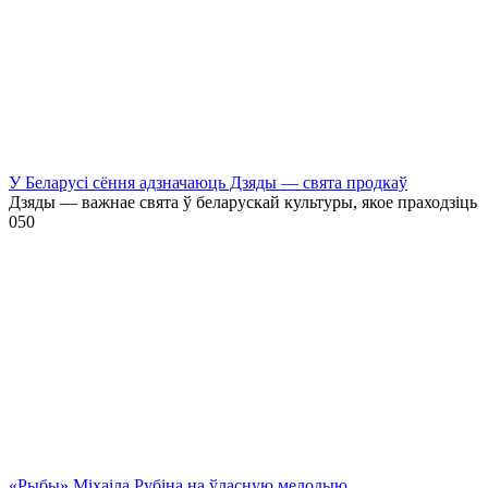
У Беларусі сёння адзначаюць Дзяды — свята продкаў
Дзяды — важнае свята ў беларускай культуры, якое праходзіць
0
50
«Рыбы» Міхаіла Рубіна на ўласную мелодыю