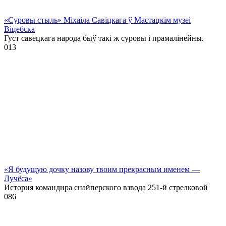
«Суровы стыль» Міхаіла Савіцкага ў Мастацкім музеі
Віцебска
Густ савецкага народа быў такі ж суровы і прамалінейны.
0
13
«Я будущую дочку назову твоим прекрасным именем —
Лучёса»
История командира снайперского взвода 251-й стрелковой
0
86