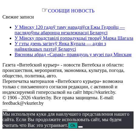
☞
СООБЩИ НОВОСТЬ
Свежие записи
У Мінску 120 гадоў таму нарадзіўся Ежы Гедройц —
паслядоўны абаронца незалежнасці Беларусі
У Мінску прадставілі рэпрадукцыі твораў Марка Шагала
У гэты дзень загінуў Янка Купала — адзін з
найвялікшых паэтаў Беларусі
Вясновы абрад «Саракі» правядуць у музеі пад Мінскам
Газета «Витебский курьер» - новости Витебска и области:
происшествия, мероприятия, экономика, культура, погода,
общество, политика, авто.
Перепечатка материалов «Витебского курьера» возможна
только с письменного согласия редакции, с активной и
индексируемой гиперссылкой на сайт https://vkurier.by.
© 1906 - 2026 vkurier.by. Все права защищены. E-mail:
feedback@vkurier.by
Мы используем куки для наилучшего представления нашего
сайта. Если Вы продолжите использовать сайт, мы будем
считать что Вас это устраивает.
Ok