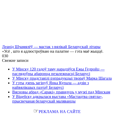
Леанід Шчамялёў — мастак з вялікай Беларускай літары
«Усё , што я адлюстроўваю на палатне — гэта маё жыццё.
0
30
Свежие записи
У Мінску 120 гадоў таму нарадзіўся Ежы Гедройц —
паслядоўны абаронца незалежнасці Беларусі
У Мінску прадставілі рэпрадукцыі твораў Марка Шагала
У гэты дзень загінуў Янка Купала — адзін з
найвялікшых паэтаў Беларусі
Вясновы абрад «Саракі» правядуць у музеі пад Мінскам
У Віцебску адкрылася выстава «Мастацтва святла»,
прысвечаная беларускай маляванцы
☞
РЕКЛАМА НА САЙТЕ