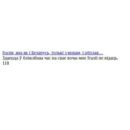
Італія, яна як і Беларусь, толькі з морам, і цёплая…
Здаецца ў бліжэйшы час на свае вочы мне Італіі не відаць.
1
18