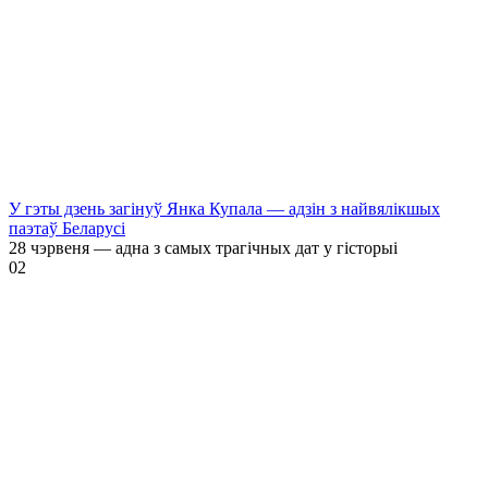
У гэты дзень загінуў Янка Купала — адзін з найвялікшых
паэтаў Беларусі
28 чэрвеня — адна з самых трагічных дат у гісторыі
0
2