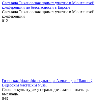
Светлана Тихановская примет участие в Мюнхенской
конференции по безопасности в Европе
Светлана Тихановская примет участие в Мюнхенской
конференции
0
12
Грэчаская філасофія скульптара Аляксандра Шаппо ў
Віцебскім мастацкім музеі
Слова «скульптура» у перакладзе з латыні значыць —
высякаць.
0
43