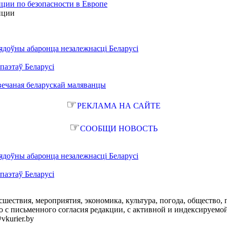
ции по безопасности в Европе
нции
ядоўны абаронца незалежнасці Беларусі
паэтаў Беларусі
вечаная беларускай маляванцы
☞
РЕКЛАМА НА САЙТЕ
☞
СООБЩИ НОВОСТЬ
ядоўны абаронца незалежнасці Беларусі
паэтаў Беларусі
сшествия, мероприятия, экономика, культура, погода, общество, 
с письменного согласия редакции, с активной и индексируемой ги
vkurier.by