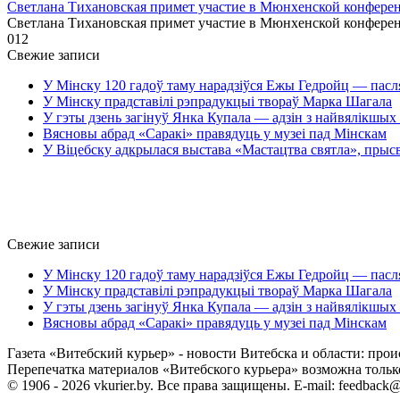
Светлана Тихановская примет участие в Мюнхенской конферен
Светлана Тихановская примет участие в Мюнхенской конфере
0
12
Свежие записи
У Мінску 120 гадоў таму нарадзіўся Ежы Гедройц — пасл
У Мінску прадставілі рэпрадукцыі твораў Марка Шагала
У гэты дзень загінуў Янка Купала — адзін з найвялікшых 
Вясновы абрад «Саракі» правядуць у музеі пад Мінскам
У Віцебску адкрылася выстава «Мастацтва святла», прыс
Свежие записи
У Мінску 120 гадоў таму нарадзіўся Ежы Гедройц — пасл
У Мінску прадставілі рэпрадукцыі твораў Марка Шагала
У гэты дзень загінуў Янка Купала — адзін з найвялікшых 
Вясновы абрад «Саракі» правядуць у музеі пад Мінскам
Газета «Витебский курьер» - новости Витебска и области: прои
Перепечатка материалов «Витебского курьера» возможна только 
© 1906 - 2026 vkurier.by. Все права защищены. E-mail: feedback@