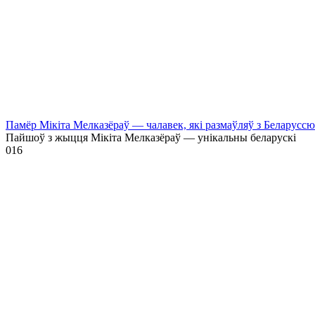
Памёр Мікіта Мелказёраў — чалавек, які размаўляў з Беларусс
Пайшоў з жыцця Мікіта Мелказёраў — унікальны беларускі
0
16