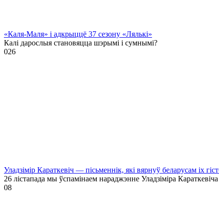
«Каля-Маля» і адкрыццё 37 сезону «Лялькі»
Калі дарослыя становяцца шэрымі і сумнымі?
0
26
Уладзімір Караткевіч — пісьменнік, які вярнуў беларусам іх гі
26 лістапада мы ўспамінаем нараджэнне Уладзіміра Караткевіча
0
8