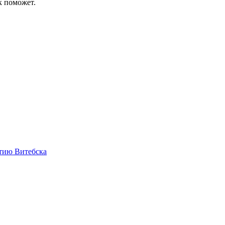
к поможет.
етию Витебска