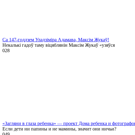
Са 147-годдзем Уладзіміра Адамава, Максім Жукаў!
Некалькі гадоў таму віцяблянін Максім Жукаў «узяўся
0
28
«Загляни в глаза ребенка» — проект Дома ребенка и фотографо
Если дети ни папины и не мамины, значит они ничьи?
0
49