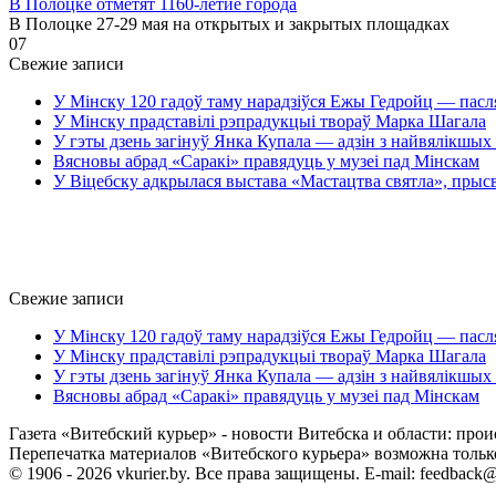
В Полоцке отметят 1160-летие города
В Полоцке 27-29 мая на открытых и закрытых площадках
0
7
Свежие записи
У Мінску 120 гадоў таму нарадзіўся Ежы Гедройц — пасл
У Мінску прадставілі рэпрадукцыі твораў Марка Шагала
У гэты дзень загінуў Янка Купала — адзін з найвялікшых 
Вясновы абрад «Саракі» правядуць у музеі пад Мінскам
У Віцебску адкрылася выстава «Мастацтва святла», прыс
Свежие записи
У Мінску 120 гадоў таму нарадзіўся Ежы Гедройц — пасл
У Мінску прадставілі рэпрадукцыі твораў Марка Шагала
У гэты дзень загінуў Янка Купала — адзін з найвялікшых 
Вясновы абрад «Саракі» правядуць у музеі пад Мінскам
Газета «Витебский курьер» - новости Витебска и области: прои
Перепечатка материалов «Витебского курьера» возможна только 
© 1906 - 2026 vkurier.by. Все права защищены. E-mail: feedback@