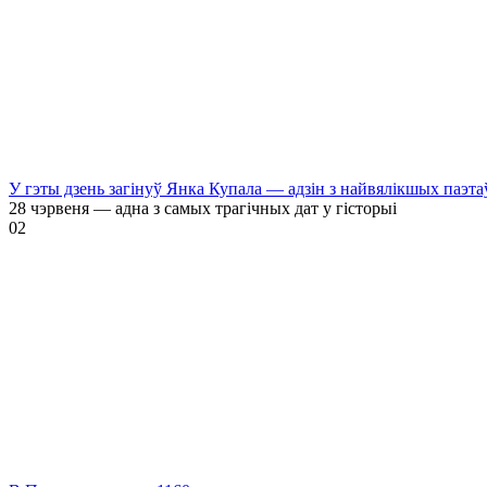
У гэты дзень загінуў Янка Купала — адзін з найвялікшых паэта
28 чэрвеня — адна з самых трагічных дат у гісторыі
0
2