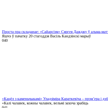
Проста пра складанае: «Сайарсізм» Сяргея Дажджу ў альма-мат
Яшчэ ў пачатку 20 стагоддзя Васіль Кандзінскі марыў
0
40
«Кацёл з каменьчыкамі» Уладзіміра Караткевіча – прэм’ера і д
«Калі чалавек, кожны чалавек, вельмі захоча зрабіць
0
41