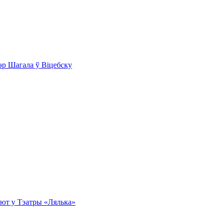
эр Шагала ў Віцебску
эбют у Тэатры «Лялька»