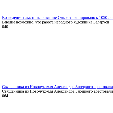
Возведение памятника княгине Ольге запланировано к 1050-л
Вполне возможно, что работа народного художника Беларуси
0
40
Священника из Новолукомля Александра Зарецкого арестовали 
Священника из Новолукомля Александра Зарецкого арестовали
0
64