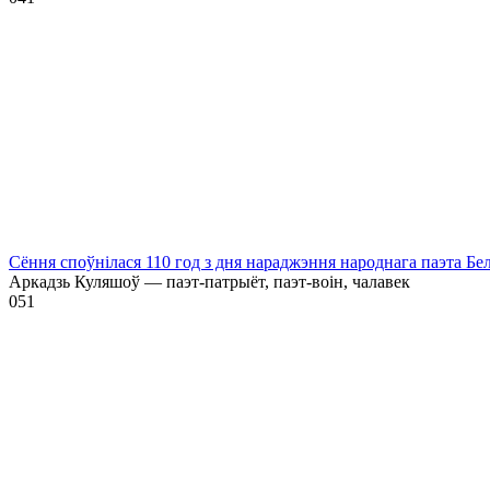
Сёння споўнілася 110 год з дня нараджэння народнага паэта Бе
Аркадзь Куляшоў — паэт-патрыёт, паэт-воін, чалавек
0
51