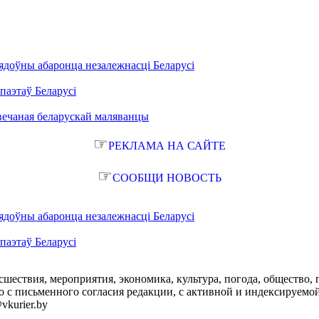
ядоўны абаронца незалежнасці Беларусі
паэтаў Беларусі
вечаная беларускай маляванцы
☞
РЕКЛАМА НА САЙТЕ
☞
СООБЩИ НОВОСТЬ
ядоўны абаронца незалежнасці Беларусі
паэтаў Беларусі
сшествия, мероприятия, экономика, культура, погода, общество, 
с письменного согласия редакции, с активной и индексируемой ги
vkurier.by