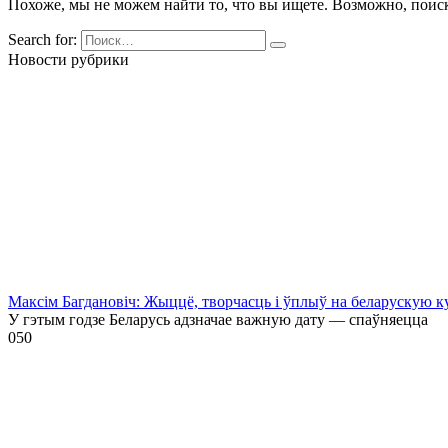
Похоже, мы не можем найти то, что вы ищете. Возможно, поис
Search for:
Новости рубрики
Максім Багдановіч: Жыццё, творчасць і ўплыў на беларускую к
У гэтым годзе Беларусь адзначае важную дату — спаўняецца
0
50