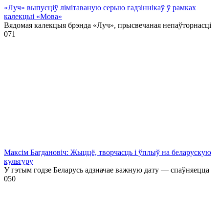
«Луч» выпусціў лiмiтаваную серыю гадзіннікаў ў рамках
калекцыі «Мова»
Вядомая калекцыя брэнда «Луч», прысвечаная непаўторнасці
0
71
Максім Багдановіч: Жыццё, творчасць і ўплыў на беларускую
культуру
У гэтым годзе Беларусь адзначае важную дату — спаўняецца
0
50