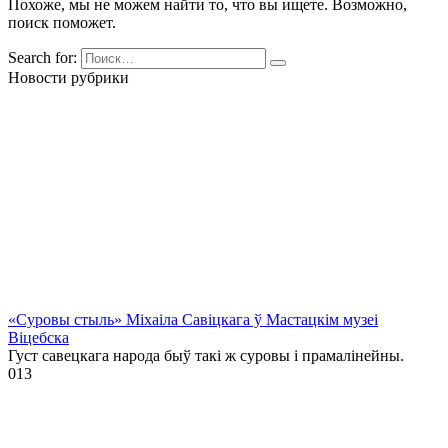
Похоже, мы не можем найти то, что вы ищете. Возможно,
поиск поможет.
Search for:
Новости рубрики
«Суровы стыль» Міхаіла Савіцкага ў Мастацкім музеі
Віцебска
Густ савецкага народа быў такі ж суровы і прамалінейны.
0
13