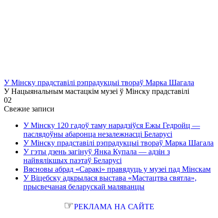
У Мінску прадставілі рэпрадукцыі твораў Марка Шагала
У Нацыянальным мастацкім музеі ў Мінску прадставілі
0
2
Свежие записи
У Мінску 120 гадоў таму нарадзіўся Ежы Гедройц —
паслядоўны абаронца незалежнасці Беларусі
У Мінску прадставілі рэпрадукцыі твораў Марка Шагала
У гэты дзень загінуў Янка Купала — адзін з
найвялікшых паэтаў Беларусі
Вясновы абрад «Саракі» правядуць у музеі пад Мінскам
У Віцебску адкрылася выстава «Мастацтва святла»,
прысвечаная беларускай маляванцы
☞
РЕКЛАМА НА САЙТЕ