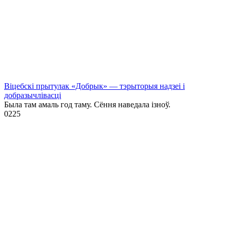
Віцебскі прытулак «‎Добрык»‎ — тэрыторыя надзеі і
добразычлівасці
Была там амаль год таму. Сёння наведала ізноў.
0
225