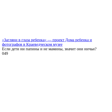
«Загляни в глаза ребенка» — проект Дома ребенка и
фотографов в Краеведческом музее
Если дети ни папины и не мамины, значит они ничьи?
0
49