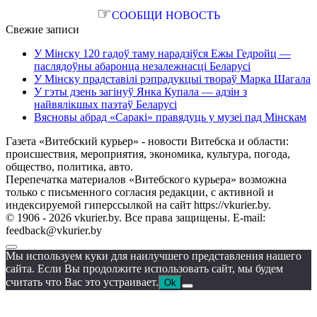
☞
СООБЩИ НОВОСТЬ
Свежие записи
У Мінску 120 гадоў таму нарадзіўся Ежы Гедройц —
паслядоўны абаронца незалежнасці Беларусі
У Мінску прадставілі рэпрадукцыі твораў Марка Шагала
У гэты дзень загінуў Янка Купала — адзін з
найвялікшых паэтаў Беларусі
Вясновы абрад «Саракі» правядуць у музеі пад Мінскам
Газета «Витебский курьер» - новости Витебска и области:
происшествия, мероприятия, экономика, культура, погода,
общество, политика, авто.
Перепечатка материалов «Витебского курьера» возможна
только с письменного согласия редакции, с активной и
индексируемой гиперссылкой на сайт https://vkurier.by.
© 1906 - 2026 vkurier.by. Все права защищены. E-mail:
feedback@vkurier.by
Мы используем куки для наилучшего представления нашего
сайта. Если Вы продолжите использовать сайт, мы будем
считать что Вас это устраивает.
Ok