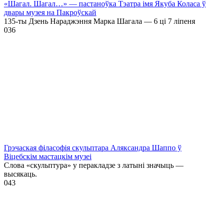
«Шагал. Шагал…» — пастаноўка Тэатра імя Якуба Коласа ў
двары музея на Пакроўскай
135-ты Дзень Нараджэння Марка Шагала — 6 ці 7 ліпеня
0
36
Грэчаская філасофія скульптара Аляксандра Шаппо ў
Віцебскім мастацкім музеі
Слова «скульптура» у перакладзе з латыні значыць —
высякаць.
0
43