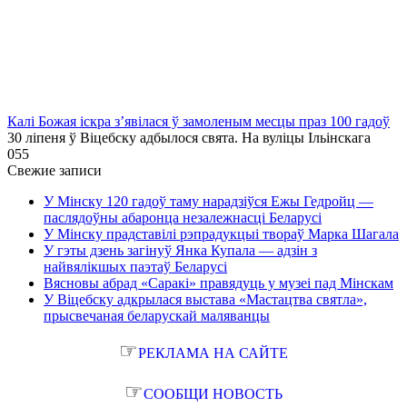
Калі Божая іскра з’явілася ў замоленым месцы праз 100 гадоў
30 ліпеня ў Віцебску адбылося свята. На вуліцы Ільінскага
0
55
Свежие записи
У Мінску 120 гадоў таму нарадзіўся Ежы Гедройц —
паслядоўны абаронца незалежнасці Беларусі
У Мінску прадставілі рэпрадукцыі твораў Марка Шагала
У гэты дзень загінуў Янка Купала — адзін з
найвялікшых паэтаў Беларусі
Вясновы абрад «Саракі» правядуць у музеі пад Мінскам
У Віцебску адкрылася выстава «Мастацтва святла»,
прысвечаная беларускай маляванцы
☞
РЕКЛАМА НА САЙТЕ
☞
СООБЩИ НОВОСТЬ