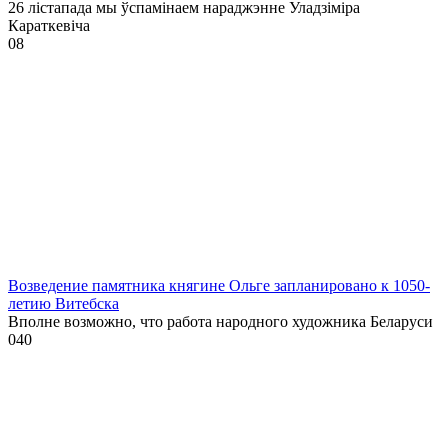
26 лістапада мы ўспамінаем нараджэнне Уладзіміра
Караткевіча
0
8
Возведение памятника княгине Ольге запланировано к 1050-
летию Витебска
Вполне возможно, что работа народного художника Беларуси
0
40