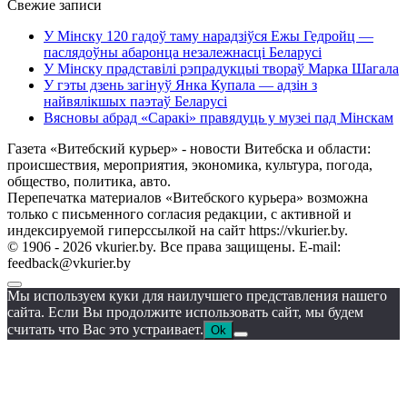
Свежие записи
У Мінску 120 гадоў таму нарадзіўся Ежы Гедройц —
паслядоўны абаронца незалежнасці Беларусі
У Мінску прадставілі рэпрадукцыі твораў Марка Шагала
У гэты дзень загінуў Янка Купала — адзін з
найвялікшых паэтаў Беларусі
Вясновы абрад «Саракі» правядуць у музеі пад Мінскам
Газета «Витебский курьер» - новости Витебска и области:
происшествия, мероприятия, экономика, культура, погода,
общество, политика, авто.
Перепечатка материалов «Витебского курьера» возможна
только с письменного согласия редакции, с активной и
индексируемой гиперссылкой на сайт https://vkurier.by.
© 1906 - 2026 vkurier.by. Все права защищены. E-mail:
feedback@vkurier.by
Мы используем куки для наилучшего представления нашего
сайта. Если Вы продолжите использовать сайт, мы будем
считать что Вас это устраивает.
Ok