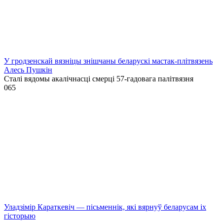
У гродзенскай вязніцы знішчаны беларускі мастак-плітвязень
Алесь Пушкін
Сталі вядомы акалічнасці смерці 57-гадовага палітвязня
0
65
Уладзімір Караткевіч — пісьменнік, які вярнуў беларусам іх
гісторыю