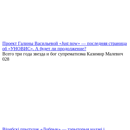
Проект Галины Васильевой «Just now» — последняя страница
об «УНОВИС». А будет ли продолжение?
Всего три года звезда и бог супрематизма Казимир Малевич
0
28
Віцебскі прытулак «‎Добрык»‎ — тэрыторыя надзеі і