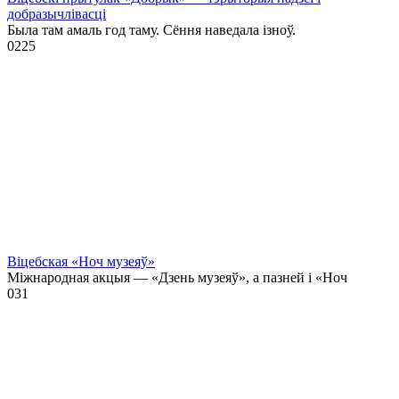
добразычлівасці
Была там амаль год таму. Сёння наведала ізноў.
0
225
Віцебская «Ноч музеяў»
Міжнародная акцыя — «Дзень музеяў», а пазней і «Ноч
0
31