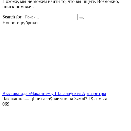
Похоже, мы не можем найти то, что вы ищете. Возможно,
поиск поможет.
Search for:
Новости рубрики
Выстава-ода «Чаканне» у Шагалаўскім Арт-цэнтры
Чакаканне — ці не галоўнае яно на Зямлі? І ў самыя
0
69