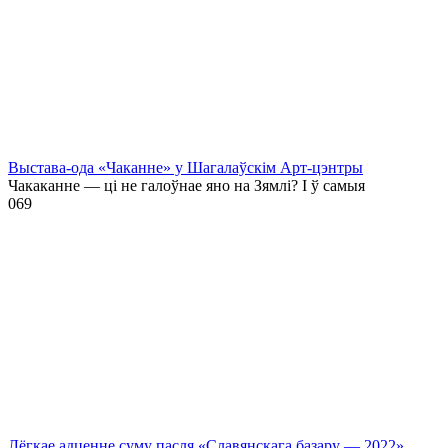
Выстава-ода «Чаканне» у Шагалаўскім Арт-цэнтры
Чакаканне — ці не галоўнае яно на Зямлі? І ў самыя
0
69
Лёгкае адценне суму пасля «Славянскага базару — 2022»