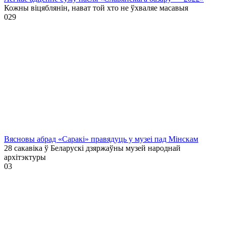
Кожны віцяблянін, нават той хто не ўхваляе масавыя
0
29
Вясновы абрад «Саракі» правядуць у музеі пад Мінскам
28 сакавіка ў Беларускі дзяржаўны музей народнай
архітэктуры
0
3