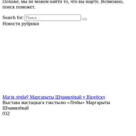
Похоже, мы не можем найти то, что вы ищете. Возможно,
поиск поможет.
Search for:
Новости рубрики
Магія лічбаў Маргарыты Шчамялёвай у Віцебску
Выстава мастацкага тэкстылю «Лічбы» Маргарыты
Шчамялёвай
0
32