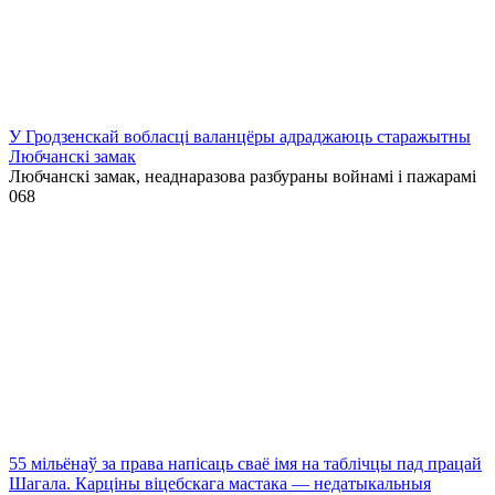
У Гродзенскай вобласці валанцёры адраджаюць старажытны
Любчанскі замак
Любчанскі замак, неаднаразова разбураны войнамі і пажарамі
0
68
55 мільёнаў за права напісаць сваё імя на таблічцы пад працай
Шагала. Карціны віцебскага мастака — недатыкальныя