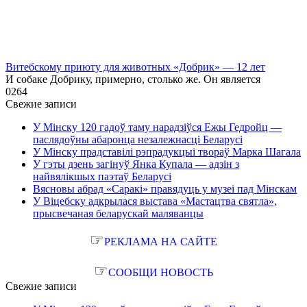
Витебскому приюту для животных «Добрик» — 12 лет
И собаке Добрику, примерно, столько же. Он является
0
264
Свежие записи
У Мінску 120 гадоў таму нарадзіўся Ежы Гедройц —
паслядоўны абаронца незалежнасці Беларусі
У Мінску прадставілі рэпрадукцыі твораў Марка Шагала
У гэты дзень загінуў Янка Купала — адзін з
найвялікшых паэтаў Беларусі
Вясновы абрад «Саракі» правядуць у музеі пад Мінскам
У Віцебску адкрылася выстава «Мастацтва святла»,
прысвечаная беларускай маляванцы
☞
РЕКЛАМА НА САЙТЕ
☞
СООБЩИ НОВОСТЬ
Свежие записи