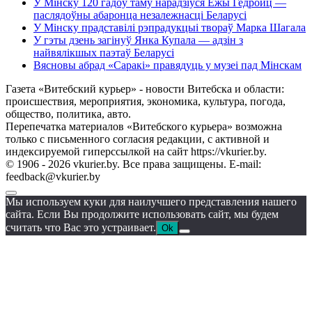
У Мінску 120 гадоў таму нарадзіўся Ежы Гедройц —
паслядоўны абаронца незалежнасці Беларусі
У Мінску прадставілі рэпрадукцыі твораў Марка Шагала
У гэты дзень загінуў Янка Купала — адзін з
найвялікшых паэтаў Беларусі
Вясновы абрад «Саракі» правядуць у музеі пад Мінскам
Газета «Витебский курьер» - новости Витебска и области:
происшествия, мероприятия, экономика, культура, погода,
общество, политика, авто.
Перепечатка материалов «Витебского курьера» возможна
только с письменного согласия редакции, с активной и
индексируемой гиперссылкой на сайт https://vkurier.by.
© 1906 - 2026 vkurier.by. Все права защищены. E-mail:
feedback@vkurier.by
Мы используем куки для наилучшего представления нашего
сайта. Если Вы продолжите использовать сайт, мы будем
считать что Вас это устраивает.
Ok