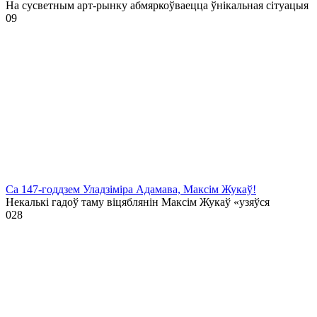
На сусветным арт-рынку абмяркоўваецца ўнікальная сітуацыя
0
9
Са 147-годдзем Уладзіміра Адамава, Максім Жукаў!
Некалькі гадоў таму віцяблянін Максім Жукаў «узяўся
0
28