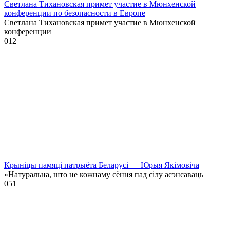
Светлана Тихановская примет участие в Мюнхенской
конференции по безопасности в Европе
Светлана Тихановская примет участие в Мюнхенской
конференции
0
12
Крыніцы памяці патрыёта Беларусі — Юрыя Якімовіча
«Натуральна, што не кожнаму сёння пад сілу асэнсаваць
0
51