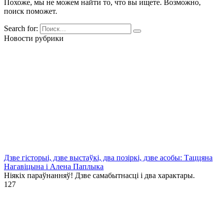
Похоже, мы не можем найти то, что вы ищете. Возможно,
поиск поможет.
Search for:
Новости рубрики
Дзве гісторыі, дзве выстаўкі, два позіркі, дзве асобы: Таццяна
Нагавіцына і Алена Паплыка
Ніякіх параўнанняў! Дзве самабытнасці і два характары.
1
27