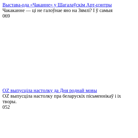
Выстава-ода «Чаканне» у Шагалаўскім Арт-цэнтры
Чакаканне — ці не галоўнае яно на Зямлі? І ў самыя
0
69
OZ выпусціла настолку да Дня роднай мовы
OZ выпусціла настолку пра беларускіх пісьменнікаў і іх
творы.
0
52