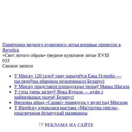
Памятники медного культового литья впервые привезли в
Витебск
«Свет литого образа» (медное культовое литье XVIII
0
33
Свежие записи
У Мінску 120 гадоў таму нарадзіўся Ежы Гедройц —
паслядоўны абаронца незалежнасці Беларусі
У Мінску прадставілі рэпрадукцыі твораў Марка Шагала
У гэты дзень загінуў Янка Купала — адзін з
найвялікшых паэтаў Беларусі
Вясновы абрад «Саракі» правядуць у музеі пад Мінскам
У Віцебску адкрылася выстава «Мастацтва святла»,
прысвечаная беларускай маляванцы
☞
РЕКЛАМА НА САЙТЕ