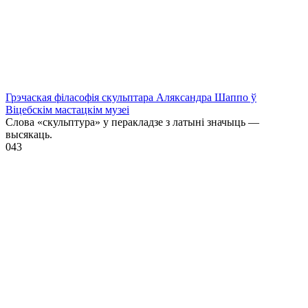
Грэчаская філасофія скульптара Аляксандра Шаппо ў
Віцебскім мастацкім музеі
Слова «скульптура» у перакладзе з латыні значыць —
высякаць.
0
43