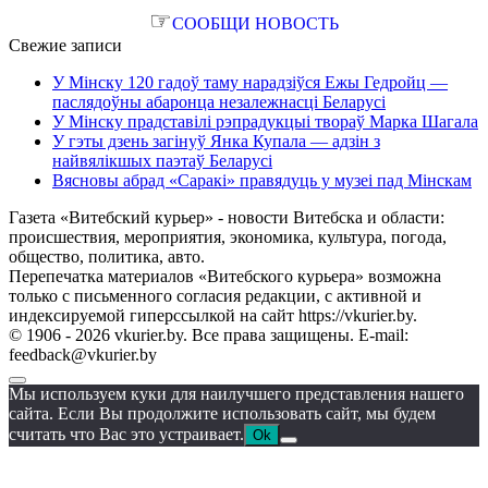
☞
СООБЩИ НОВОСТЬ
Свежие записи
У Мінску 120 гадоў таму нарадзіўся Ежы Гедройц —
паслядоўны абаронца незалежнасці Беларусі
У Мінску прадставілі рэпрадукцыі твораў Марка Шагала
У гэты дзень загінуў Янка Купала — адзін з
найвялікшых паэтаў Беларусі
Вясновы абрад «Саракі» правядуць у музеі пад Мінскам
Газета «Витебский курьер» - новости Витебска и области:
происшествия, мероприятия, экономика, культура, погода,
общество, политика, авто.
Перепечатка материалов «Витебского курьера» возможна
только с письменного согласия редакции, с активной и
индексируемой гиперссылкой на сайт https://vkurier.by.
© 1906 - 2026 vkurier.by. Все права защищены. E-mail:
feedback@vkurier.by
Мы используем куки для наилучшего представления нашего
сайта. Если Вы продолжите использовать сайт, мы будем
считать что Вас это устраивает.
Ok